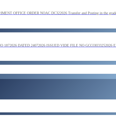
SC on the basis of result of Combined Graduate Level Examination
OFFICE ORDER NOAC DC322026 Transfer and Posting in the grade o
ment by SSC on the basis of result of CombIned Graduate Level E
872026 DATED 24072026 ISSUED VIDE FILE NO GCCOII33252026 
और लोड करें
 in the grade of Superintendent reg
ent of Bengaluru Central Tax Zone on loan basis to formations out