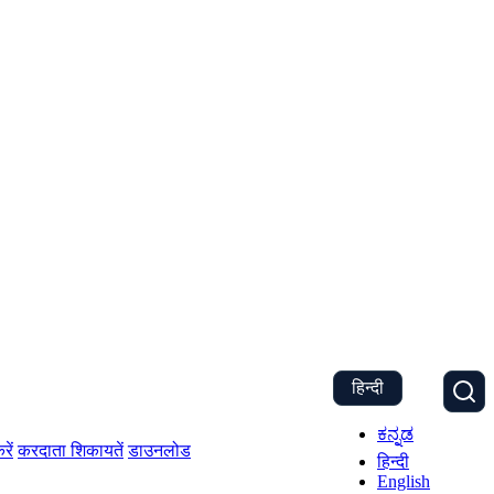
हिन्दी
ಕನ್ನಡ
रें
करदाता शिकायतें
डाउनलोड
हिन्दी
English