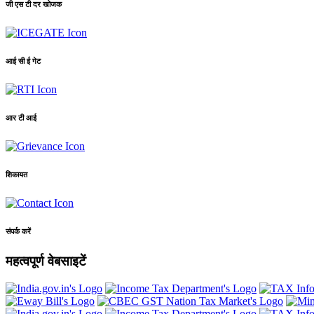
जी एस टी दर खोजक
आई सी ई गेट
आर टी आई
शिकायत
संपर्क करें
महत्वपूर्ण वेबसाइटें