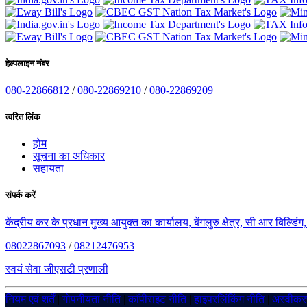
हेल्पलाइन नंबर
080-22866812
/
080-22869210
/
080-22869209
त्वरित लिंक
होम
सूचना का अधिकार
सहायता
संपर्क करें
केंद्रीय कर के प्रधान मुख्य आयुक्त का कार्यालय, बेंगलुरु क्षेत्र, सी आर बिल्डि
08022867093
/
08212476953
स्वयं सेवा जीएसटी प्रणाली
नियम एवं शर्तें
|
गोपनीयता नीति
|
कॉपीराइट नीति
|
हाइपरलिंकिंग नीति
|
अस्वीक