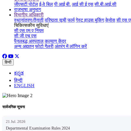
जीएसटी पोर्टल
ई-वे बिल
पी आई बी.
आई सी ई एस
सी.बी.आई.सी
राजभाषा अनुभाग
विभागीय अधिकारी
स्थानांतरण/तैनाती
वरिष्ठता सूची
फार्म
गेस्ट हाउस बुकिंग
केसेस
सी एस ए
चिकित्सकीय सुविधाएं
सी एस एम ए नियम
सी जी एच एस
पैनलबद्ध अस्पताल
कल्याण केंद्र
अन्य अद्यतन
फोटो गैलरी
अंतरंग में लॉगिन करें
हिन्दी
ಕನ್ನಡ
हिन्दी
ENGLISH
सार्वजनिक सूचना
21 Jul. 2026
Departmental Examination Rules 2024