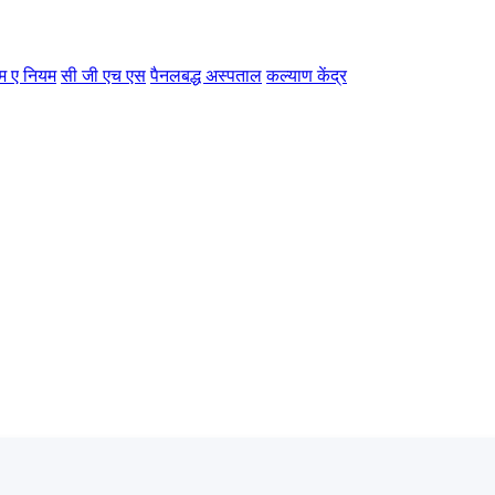
म ए नियम
सी जी एच एस
पैनलबद्ध अस्पताल
कल्याण केंद्र