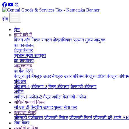
होम
होम
हमारे बारे में
विजन और मिशन
संगठन
क्षेत्राधिकार
प्रधान मुख्य आयुक्त
का कार्यालय
क्षेत्राधिकार
प्रधान मुख्य आयुक्त
का कार्यालय
आयुक्तालय
कार्यकारिणी
बेंगलुरु पूर्व
बेंगलुरु उत्तर
बेंगलुरु उत्तर पश्चिम
बेंगलुरु दक्षिण
बेंगलुरु पश्चि
अंकेक्षण
अंकेक्षण-1
अंकेक्षण-2
मैसूर अंकेक्षण
बेलगावी अंकेक्षण
अपील
अपील-1
अपील-2
मैसूर अपील
बेलगावी अपील
अधिनियम एवं नियम
जी एस टी
केंद्रीय उत्पाद शुल्क
सेवा कर
करदाता सेवाएँ
जीएसटी पंजीकरण
जीएसटी रिफंड
जीएसटी रिटर्न
जीएसटी दरें
अपने ARN
सेवा केंद्र
उपयोगी कड़ियां