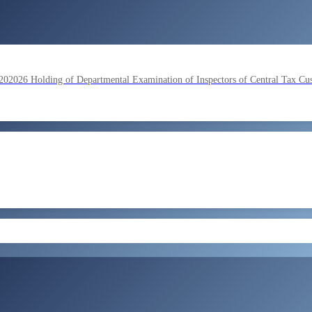
lding of Departmental Examination of Inspectors of Central Tax Cu
by SSC on the basis of result of Combined Graduate Level Examina