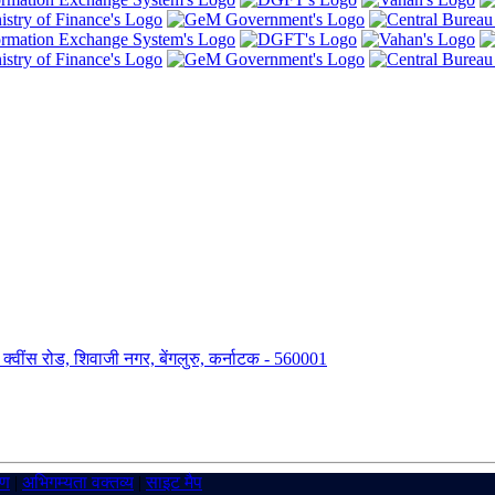
ंग, क्वींस रोड, शिवाजी नगर, बेंगलुरु, कर्नाटक - 560001
रण
|
अभिगम्यता वक्तव्य
|
साइट मैप