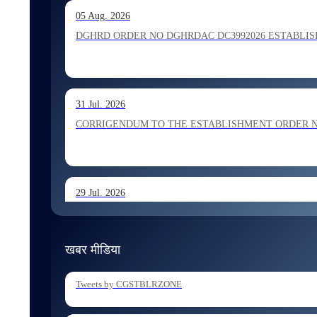
13 Jul. 2026
05 Aug. 2026
Allocation of Inspector recommended for appointment by S
DGHRD ORDER NO DGHRDAC DC3992026 ESTABLISHMENT 
13 Jul. 2026
31 Jul. 2026
Allocation of Executive Assistant recommended for appoint
CORRIGENDUM TO THE ESTABLISHMENT ORDER NO 1
29 Jul. 2026
ESTABLISHMENT ORDER NO 1962026 Transfer and Posting
खबर मीडिया
29 Jul. 2026
Tweets by CGSTBLRZONE
ESTABLISHMENT ORDER NO 1902026 Posting of Superintend