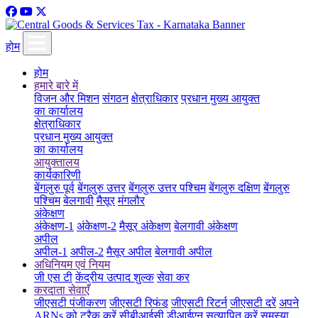
होम
होम
हमारे बारे में
विजन और मिशन
संगठन
क्षेत्राधिकार
प्रधान मुख्य आयुक्त
का कार्यालय
क्षेत्राधिकार
प्रधान मुख्य आयुक्त
का कार्यालय
आयुक्तालय
कार्यकारिणी
बेंगलुरु पूर्व
बेंगलुरु उत्तर
बेंगलुरु उत्तर पश्चिम
बेंगलुरु दक्षिण
बेंगलुरु
पश्चिम
बेलगावी
मैसूर
मंगलौर
अंकेक्षण
अंकेक्षण-1
अंकेक्षण-2
मैसूर अंकेक्षण
बेलगावी अंकेक्षण
अपील
अपील-1
अपील-2
मैसूर अपील
बेलगावी अपील
अधिनियम एवं नियम
जी एस टी
केंद्रीय उत्पाद शुल्क
सेवा कर
करदाता सेवाएँ
जीएसटी पंजीकरण
जीएसटी रिफंड
जीएसटी रिटर्न
जीएसटी दरें
अपने
ARNs को ट्रैक करें
सीबीआईसी डीआईएन सत्यापित करें
समस्या