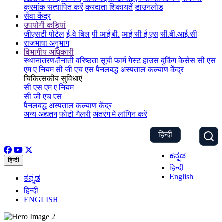
क्रमांक सत्यापित करें
करदाता शिकायतें
डाउनलोड
सेवा केंद्र
उपयोगी कड़ियां
जीएसटी पोर्टल
ई-वे बिल
पी आई बी.
आई सी ई एस
सी.बी.आई.सी
राजभाषा अनुभाग
विभागीय अधिकारी
स्थानांतरण/तैनाती
वरिष्ठता सूची
फार्म
गेस्ट हाउस बुकिंग
केसेस
सी एस
एम ए नियम
सी जी एच एस
पैनलबद्ध अस्पताल
कल्याण केंद्र
चिकित्सकीय सुविधाएं
सी एस एम ए नियम
सी जी एच एस
पैनलबद्ध अस्पताल
कल्याण केंद्र
अन्य अद्यतन
फोटो गैलरी
अंतरंग में लॉगिन करें
हिन्दी
ಕನ್ನಡ
हिन्दी
हिन्दी
English
ಕನ್ನಡ
हिन्दी
ENGLISH