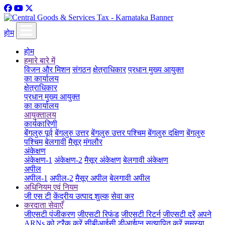
होम
होम
हमारे बारे में
विजन और मिशन
संगठन
क्षेत्राधिकार
प्रधान मुख्य आयुक्त
का कार्यालय
क्षेत्राधिकार
प्रधान मुख्य आयुक्त
का कार्यालय
आयुक्तालय
कार्यकारिणी
बेंगलुरु पूर्व
बेंगलुरु उत्तर
बेंगलुरु उत्तर पश्चिम
बेंगलुरु दक्षिण
बेंगलुरु
पश्चिम
बेलगावी
मैसूर
मंगलौर
अंकेक्षण
अंकेक्षण-1
अंकेक्षण-2
मैसूर अंकेक्षण
बेलगावी अंकेक्षण
अपील
अपील-1
अपील-2
मैसूर अपील
बेलगावी अपील
अधिनियम एवं नियम
जी एस टी
केंद्रीय उत्पाद शुल्क
सेवा कर
करदाता सेवाएँ
जीएसटी पंजीकरण
जीएसटी रिफंड
जीएसटी रिटर्न
जीएसटी दरें
अपने
ARNs को ट्रैक करें
सीबीआईसी डीआईएन सत्यापित करें
समस्या