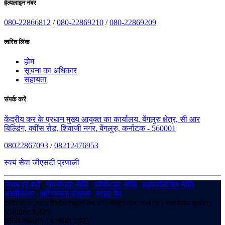
हेल्पलाइन नंबर
080-22866812
/
080-22869210
/
080-22869209
त्वरित लिंक
होम
सूचना का अधिकार
सहायता
संपर्क करें
केंद्रीय कर के प्रधान मुख्य आयुक्त का कार्यालय, बेंगलुरु क्षेत्र, सी आर
बिल्डिंग, क्वींस रोड, शिवाजी नगर, बेंगलुरु, कर्नाटक - 560001
08022867093
/
08212476953
स्वयं सेवा जीएसटी प्रणाली
नियम एवं शर्तें
|
गोपनीयता नीति
|
कॉपीराइट नीति
|
हाइपरलिंकिंग नीति
|
अस्वीकरण
|
अभिगम्यता वक्तव्य
|
साइट मैप
कॉपीराइट © 2025 केंद्रीय वस्तु एवं सेवा कर - बेंगलुरु ज़ोन - कर्नाटक। सर्वाधिकार सुरक्षित।
Visitors:
1,425
अंतिम अद्यतन: 14 नवंबर 2025