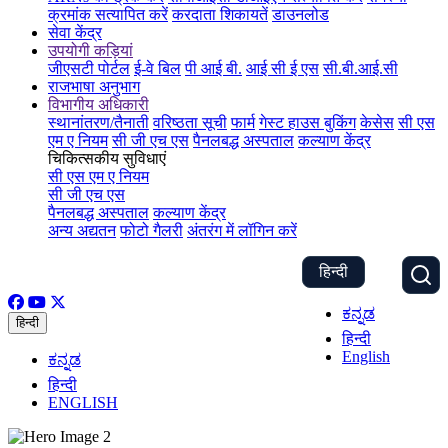
क्रमांक सत्यापित करें
करदाता शिकायतें
डाउनलोड
सेवा केंद्र
उपयोगी कड़ियां
जीएसटी पोर्टल
ई-वे बिल
पी आई बी.
आई सी ई एस
सी.बी.आई.सी
राजभाषा अनुभाग
विभागीय अधिकारी
स्थानांतरण/तैनाती
वरिष्ठता सूची
फार्म
गेस्ट हाउस बुकिंग
केसेस
सी एस
एम ए नियम
सी जी एच एस
पैनलबद्ध अस्पताल
कल्याण केंद्र
चिकित्सकीय सुविधाएं
सी एस एम ए नियम
सी जी एच एस
पैनलबद्ध अस्पताल
कल्याण केंद्र
अन्य अद्यतन
फोटो गैलरी
अंतरंग में लॉगिन करें
हिन्दी
ಕನ್ನಡ
हिन्दी
हिन्दी
English
ಕನ್ನಡ
हिन्दी
ENGLISH