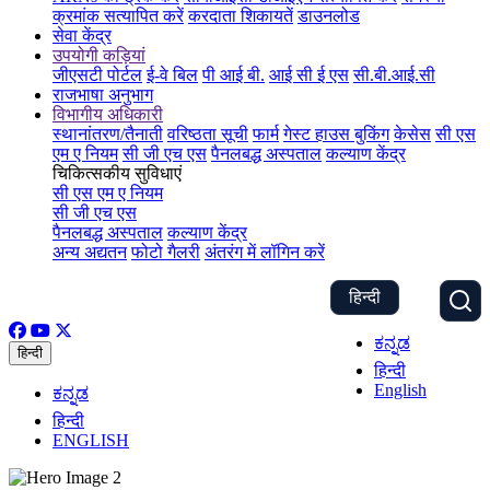
क्रमांक सत्यापित करें
करदाता शिकायतें
डाउनलोड
सेवा केंद्र
उपयोगी कड़ियां
जीएसटी पोर्टल
ई-वे बिल
पी आई बी.
आई सी ई एस
सी.बी.आई.सी
राजभाषा अनुभाग
विभागीय अधिकारी
स्थानांतरण/तैनाती
वरिष्ठता सूची
फार्म
गेस्ट हाउस बुकिंग
केसेस
सी एस
एम ए नियम
सी जी एच एस
पैनलबद्ध अस्पताल
कल्याण केंद्र
चिकित्सकीय सुविधाएं
सी एस एम ए नियम
सी जी एच एस
पैनलबद्ध अस्पताल
कल्याण केंद्र
अन्य अद्यतन
फोटो गैलरी
अंतरंग में लॉगिन करें
हिन्दी
ಕನ್ನಡ
हिन्दी
हिन्दी
English
ಕನ್ನಡ
हिन्दी
ENGLISH