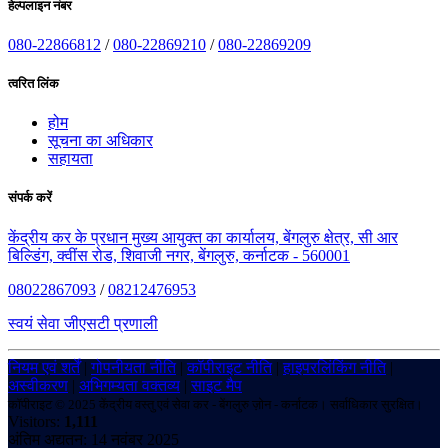
हेल्पलाइन नंबर
080-22866812
/
080-22869210
/
080-22869209
त्वरित लिंक
होम
सूचना का अधिकार
सहायता
संपर्क करें
केंद्रीय कर के प्रधान मुख्य आयुक्त का कार्यालय, बेंगलुरु क्षेत्र, सी आर
बिल्डिंग, क्वींस रोड, शिवाजी नगर, बेंगलुरु, कर्नाटक - 560001
08022867093
/
08212476953
स्वयं सेवा जीएसटी प्रणाली
नियम एवं शर्तें
|
गोपनीयता नीति
|
कॉपीराइट नीति
|
हाइपरलिंकिंग नीति
|
अस्वीकरण
|
अभिगम्यता वक्तव्य
|
साइट मैप
कॉपीराइट © 2025 केंद्रीय वस्तु एवं सेवा कर - बेंगलुरु ज़ोन - कर्नाटक। सर्वाधिकार सुरक्षित।
Visitors:
1,111
अंतिम अद्यतन: 14 नवंबर 2025