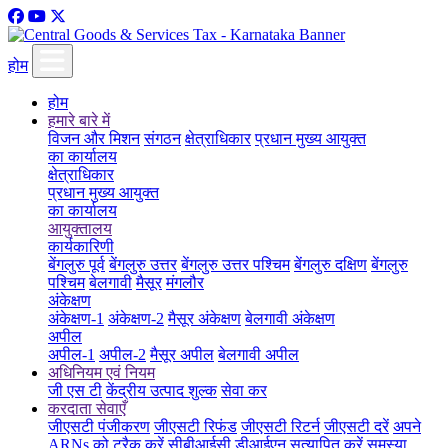
होम
होम
हमारे बारे में
विजन और मिशन
संगठन
क्षेत्राधिकार
प्रधान मुख्य आयुक्त
का कार्यालय
क्षेत्राधिकार
प्रधान मुख्य आयुक्त
का कार्यालय
आयुक्तालय
कार्यकारिणी
बेंगलुरु पूर्व
बेंगलुरु उत्तर
बेंगलुरु उत्तर पश्चिम
बेंगलुरु दक्षिण
बेंगलुरु
पश्चिम
बेलगावी
मैसूर
मंगलौर
अंकेक्षण
अंकेक्षण-1
अंकेक्षण-2
मैसूर अंकेक्षण
बेलगावी अंकेक्षण
अपील
अपील-1
अपील-2
मैसूर अपील
बेलगावी अपील
अधिनियम एवं नियम
जी एस टी
केंद्रीय उत्पाद शुल्क
सेवा कर
करदाता सेवाएँ
जीएसटी पंजीकरण
जीएसटी रिफंड
जीएसटी रिटर्न
जीएसटी दरें
अपने
ARNs को ट्रैक करें
सीबीआईसी डीआईएन सत्यापित करें
समस्या