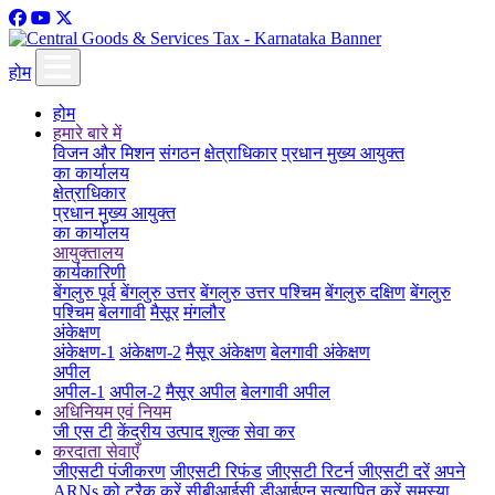
होम
होम
हमारे बारे में
विजन और मिशन
संगठन
क्षेत्राधिकार
प्रधान मुख्य आयुक्त
का कार्यालय
क्षेत्राधिकार
प्रधान मुख्य आयुक्त
का कार्यालय
आयुक्तालय
कार्यकारिणी
बेंगलुरु पूर्व
बेंगलुरु उत्तर
बेंगलुरु उत्तर पश्चिम
बेंगलुरु दक्षिण
बेंगलुरु
पश्चिम
बेलगावी
मैसूर
मंगलौर
अंकेक्षण
अंकेक्षण-1
अंकेक्षण-2
मैसूर अंकेक्षण
बेलगावी अंकेक्षण
अपील
अपील-1
अपील-2
मैसूर अपील
बेलगावी अपील
अधिनियम एवं नियम
जी एस टी
केंद्रीय उत्पाद शुल्क
सेवा कर
करदाता सेवाएँ
जीएसटी पंजीकरण
जीएसटी रिफंड
जीएसटी रिटर्न
जीएसटी दरें
अपने
ARNs को ट्रैक करें
सीबीआईसी डीआईएन सत्यापित करें
समस्या