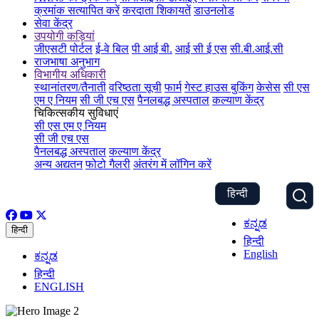
क्रमांक सत्यापित करें
करदाता शिकायतें
डाउनलोड
सेवा केंद्र
उपयोगी कड़ियां
जीएसटी पोर्टल
ई-वे बिल
पी आई बी.
आई सी ई एस
सी.बी.आई.सी
राजभाषा अनुभाग
विभागीय अधिकारी
स्थानांतरण/तैनाती
वरिष्ठता सूची
फार्म
गेस्ट हाउस बुकिंग
केसेस
सी एस
एम ए नियम
सी जी एच एस
पैनलबद्ध अस्पताल
कल्याण केंद्र
चिकित्सकीय सुविधाएं
सी एस एम ए नियम
सी जी एच एस
पैनलबद्ध अस्पताल
कल्याण केंद्र
अन्य अद्यतन
फोटो गैलरी
अंतरंग में लॉगिन करें
हिन्दी
ಕನ್ನಡ
हिन्दी
हिन्दी
English
ಕನ್ನಡ
हिन्दी
ENGLISH