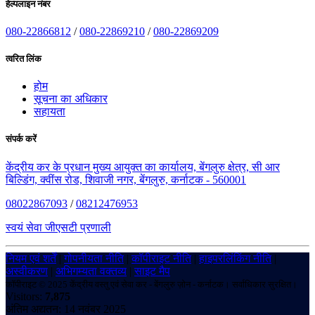
हेल्पलाइन नंबर
080-22866812
/
080-22869210
/
080-22869209
त्वरित लिंक
होम
सूचना का अधिकार
सहायता
संपर्क करें
केंद्रीय कर के प्रधान मुख्य आयुक्त का कार्यालय, बेंगलुरु क्षेत्र, सी आर
बिल्डिंग, क्वींस रोड, शिवाजी नगर, बेंगलुरु, कर्नाटक - 560001
08022867093
/
08212476953
स्वयं सेवा जीएसटी प्रणाली
नियम एवं शर्तें
|
गोपनीयता नीति
|
कॉपीराइट नीति
|
हाइपरलिंकिंग नीति
|
अस्वीकरण
|
अभिगम्यता वक्तव्य
|
साइट मैप
कॉपीराइट © 2025 केंद्रीय वस्तु एवं सेवा कर - बेंगलुरु ज़ोन - कर्नाटक। सर्वाधिकार सुरक्षित।
Visitors:
7,875
अंतिम अद्यतन: 14 नवंबर 2025