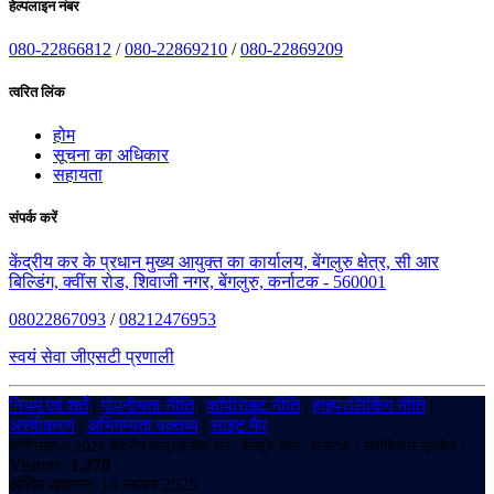
हेल्पलाइन नंबर
080-22866812
/
080-22869210
/
080-22869209
त्वरित लिंक
होम
सूचना का अधिकार
सहायता
संपर्क करें
केंद्रीय कर के प्रधान मुख्य आयुक्त का कार्यालय, बेंगलुरु क्षेत्र, सी आर
बिल्डिंग, क्वींस रोड, शिवाजी नगर, बेंगलुरु, कर्नाटक - 560001
08022867093
/
08212476953
स्वयं सेवा जीएसटी प्रणाली
नियम एवं शर्तें
|
गोपनीयता नीति
|
कॉपीराइट नीति
|
हाइपरलिंकिंग नीति
|
अस्वीकरण
|
अभिगम्यता वक्तव्य
|
साइट मैप
कॉपीराइट © 2025 केंद्रीय वस्तु एवं सेवा कर - बेंगलुरु ज़ोन - कर्नाटक। सर्वाधिकार सुरक्षित।
Visitors:
1,370
अंतिम अद्यतन: 14 नवंबर 2025