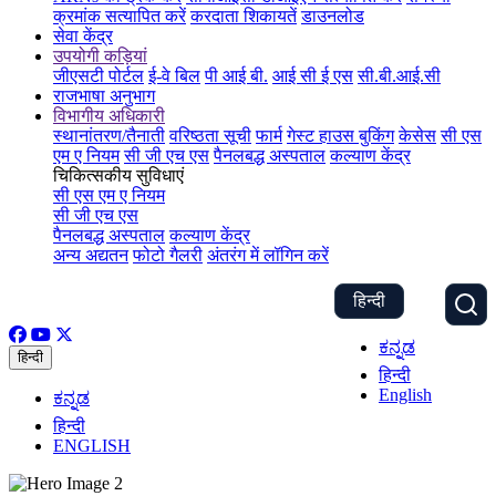
क्रमांक सत्यापित करें
करदाता शिकायतें
डाउनलोड
सेवा केंद्र
उपयोगी कड़ियां
जीएसटी पोर्टल
ई-वे बिल
पी आई बी.
आई सी ई एस
सी.बी.आई.सी
राजभाषा अनुभाग
विभागीय अधिकारी
स्थानांतरण/तैनाती
वरिष्ठता सूची
फार्म
गेस्ट हाउस बुकिंग
केसेस
सी एस
एम ए नियम
सी जी एच एस
पैनलबद्ध अस्पताल
कल्याण केंद्र
चिकित्सकीय सुविधाएं
सी एस एम ए नियम
सी जी एच एस
पैनलबद्ध अस्पताल
कल्याण केंद्र
अन्य अद्यतन
फोटो गैलरी
अंतरंग में लॉगिन करें
हिन्दी
ಕನ್ನಡ
हिन्दी
हिन्दी
English
ಕನ್ನಡ
हिन्दी
ENGLISH