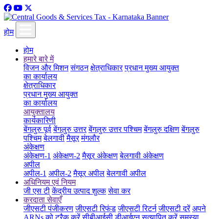
होम
होम
हमारे बारे में
विजन और मिशन
संगठन
क्षेत्राधिकार
प्रधान मुख्य आयुक्त
का कार्यालय
क्षेत्राधिकार
प्रधान मुख्य आयुक्त
का कार्यालय
आयुक्तालय
कार्यकारिणी
बेंगलुरु पूर्व
बेंगलुरु उत्तर
बेंगलुरु उत्तर पश्चिम
बेंगलुरु दक्षिण
बेंगलुरु
पश्चिम
बेलगावी
मैसूर
मंगलौर
अंकेक्षण
अंकेक्षण-1
अंकेक्षण-2
मैसूर अंकेक्षण
बेलगावी अंकेक्षण
अपील
अपील-1
अपील-2
मैसूर अपील
बेलगावी अपील
अधिनियम एवं नियम
जी एस टी
केंद्रीय उत्पाद शुल्क
सेवा कर
करदाता सेवाएँ
जीएसटी पंजीकरण
जीएसटी रिफंड
जीएसटी रिटर्न
जीएसटी दरें
अपने
ARNs को ट्रैक करें
सीबीआईसी डीआईएन सत्यापित करें
समस्या