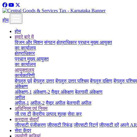
होम
होम
हमारे बारे में
विजन और मिशन
संगठन
क्षेत्राधिकार
प्रधान मुख्य आयुक्त
का कार्यालय
क्षेत्राधिकार
प्रधान मुख्य आयुक्त
का कार्यालय
आयुक्तालय
कार्यकारिणी
बेंगलुरु पूर्व
बेंगलुरु उत्तर
बेंगलुरु उत्तर पश्चिम
बेंगलुरु दक्षिण
बेंगलुरु पश्चि
अंकेक्षण
अंकेक्षण-1
अंकेक्षण-2
मैसूर अंकेक्षण
बेलगावी अंकेक्षण
अपील
अपील-1
अपील-2
मैसूर अपील
बेलगावी अपील
अधिनियम एवं नियम
जी एस टी
केंद्रीय उत्पाद शुल्क
सेवा कर
करदाता सेवाएँ
जीएसटी पंजीकरण
जीएसटी रिफंड
जीएसटी रिटर्न
जीएसटी दरें
अपने ARN
सेवा केंद्र
उपयोगी कड़ियां