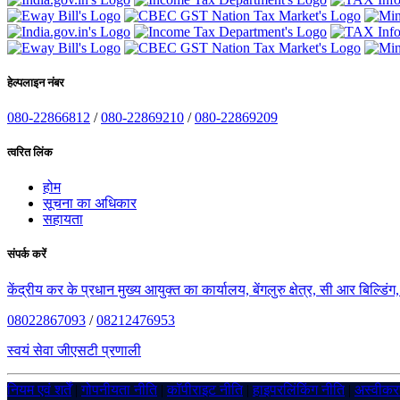
हेल्पलाइन नंबर
080-22866812
/
080-22869210
/
080-22869209
त्वरित लिंक
होम
सूचना का अधिकार
सहायता
संपर्क करें
केंद्रीय कर के प्रधान मुख्य आयुक्त का कार्यालय, बेंगलुरु क्षेत्र, सी आर बिल्डि
08022867093
/
08212476953
स्वयं सेवा जीएसटी प्रणाली
नियम एवं शर्तें
|
गोपनीयता नीति
|
कॉपीराइट नीति
|
हाइपरलिंकिंग नीति
|
अस्वीक