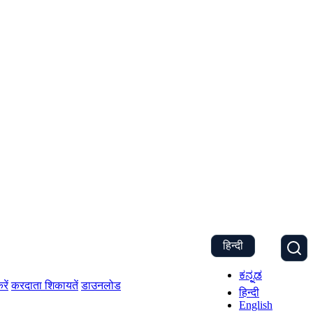
हिन्दी
ಕನ್ನಡ
रें
करदाता शिकायतें
डाउनलोड
हिन्दी
English