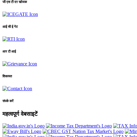
जी एस टी दर खोजक
आई सी ई गेट
आर टी आई
शिकायत
संपर्क करें
महत्वपूर्ण वेबसाइटें