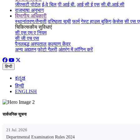
जीएसटी पोर्टल
ई-वे बिल
पी आई बी.
आई सी ई एस
सी.बी.आई.सी
राजभाषा अनुभाग
विभागीय अधिकारी
स्थानांतरण/तैनाती
वरिष्ठता सूची
फार्म
गेस्ट हाउस बुकिंग
केसेस
सी एस ए
चिकित्सकीय सुविधाएं
सी एस एम ए नियम
सी जी एच एस
पैनलबद्ध अस्पताल
कल्याण केंद्र
अन्य अद्यतन
फोटो गैलरी
अंतरंग में लॉगिन करें
हिन्दी
ಕನ್ನಡ
हिन्दी
ENGLISH
सार्वजनिक सूचना
21 Jul. 2026
Departmental Examination Rules 2024