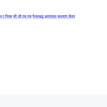
म ए नियम
सी जी एच एस
पैनलबद्ध अस्पताल
कल्याण केंद्र