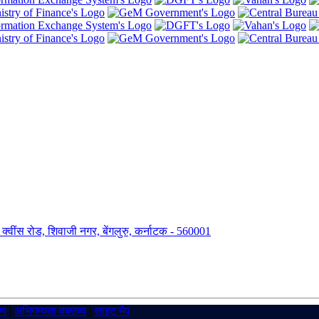
ंग, क्वींस रोड, शिवाजी नगर, बेंगलुरु, कर्नाटक - 560001
रण
|
अभिगम्यता वक्तव्य
|
साइट मैप