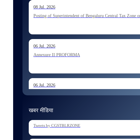
13 Jul. 2026
08 Jul. 2026
Allocation of Executive Assistant recommended for appoint
Posting of Superintendent of Bengaluru Central Tax Zone on
10 Jul. 2026
06 Jul. 2026
Allocation of Tax Assistant recommended for appointment 
Annexure II PROFORMA
06 Jul. 2026
Annexure I August 2026 Exam
खबर मीडिया
06 Jul. 2026
Tweets by CGSTBLRZONE
Holding of Departmental Examination of Inspectors of Cent