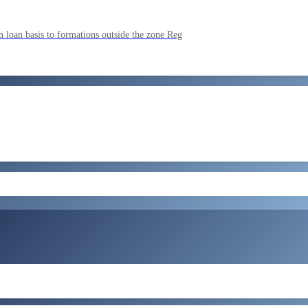
ment by SSC on the basis of result of CombIned Graduate Level E
 loan basis to formations outside the zone Reg
by SSC on U hRM the basis of result of Combined Graduate Level E
और लोड करें
ral Tax and Central Excise for Confirmation from 05082026 to 07