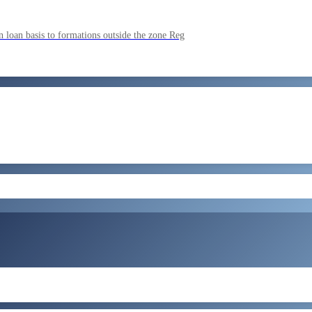
ment by SSC on the basis of result of CombIned Graduate Level E
 loan basis to formations outside the zone Reg
by SSC on U hRM the basis of result of Combined Graduate Level E
और लोड करें
ral Tax and Central Excise for Confirmation from 05082026 to 07