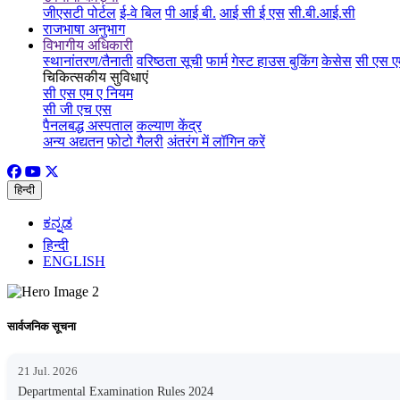
जीएसटी पोर्टल
ई-वे बिल
पी आई बी.
आई सी ई एस
सी.बी.आई.सी
राजभाषा अनुभाग
विभागीय अधिकारी
स्थानांतरण/तैनाती
वरिष्ठता सूची
फार्म
गेस्ट हाउस बुकिंग
केसेस
सी एस ए
चिकित्सकीय सुविधाएं
सी एस एम ए नियम
सी जी एच एस
पैनलबद्ध अस्पताल
कल्याण केंद्र
अन्य अद्यतन
फोटो गैलरी
अंतरंग में लॉगिन करें
हिन्दी
ಕನ್ನಡ
हिन्दी
ENGLISH
सार्वजनिक सूचना
21 Jul. 2026
Departmental Examination Rules 2024