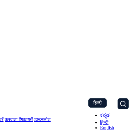
हिन्दी
ಕನ್ನಡ
रें
करदाता शिकायतें
डाउनलोड
हिन्दी
English