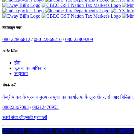
हेल्पलाइन नंबर
080-22866812
/
080-22869210
/
080-22869209
त्वरित लिंक
होम
सूचना का अधिकार
सहायता
संपर्क करें
केंद्रीय कर के प्रधान मुख्य आयुक्त का कार्यालय, बेंगलुरु क्षेत्र, सी आर बिल्डि
08022867093
/
08212476953
स्वयं सेवा जीएसटी प्रणाली
नियम एवं शर्तें
|
गोपनीयता नीति
|
कॉपीराइट नीति
|
हाइपरलिंकिंग नीति
|
अस्वीक