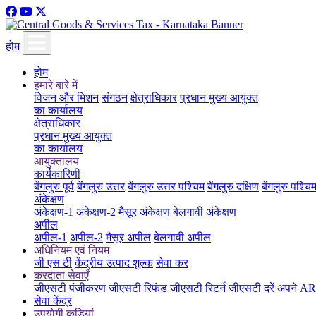
होम
होम
हमारे बारे में
विजन और मिशन
संगठन
क्षेत्राधिकार
प्रधान मुख्य आयुक्त
का कार्यालय
क्षेत्राधिकार
प्रधान मुख्य आयुक्त
का कार्यालय
आयुक्तालय
कार्यकारिणी
बेंगलुरु पूर्व
बेंगलुरु उत्तर
बेंगलुरु उत्तर पश्चिम
बेंगलुरु दक्षिण
बेंगलुरु पश्चि
अंकेक्षण
अंकेक्षण-1
अंकेक्षण-2
मैसूर अंकेक्षण
बेलगावी अंकेक्षण
अपील
अपील-1
अपील-2
मैसूर अपील
बेलगावी अपील
अधिनियम एवं नियम
जी एस टी
केंद्रीय उत्पाद शुल्क
सेवा कर
करदाता सेवाएँ
जीएसटी पंजीकरण
जीएसटी रिफंड
जीएसटी रिटर्न
जीएसटी दरें
अपने ARN
सेवा केंद्र
उपयोगी कड़ियां