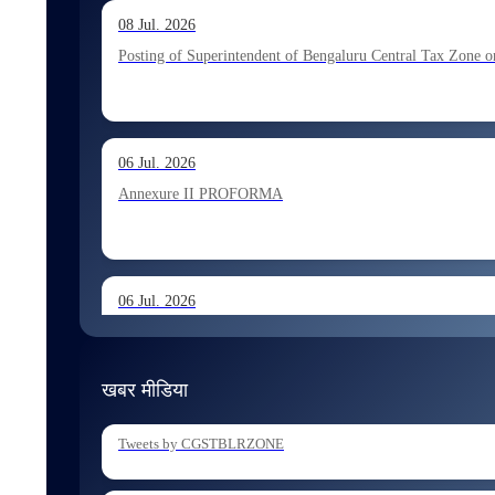
13 Jul. 2026
08 Jul. 2026
Allocation of Executive Assistant recommended for appoint
Posting of Superintendent of Bengaluru Central Tax Zone on
10 Jul. 2026
06 Jul. 2026
Allocation of Tax Assistant recommended for appointment 
Annexure II PROFORMA
06 Jul. 2026
Annexure I August 2026 Exam
खबर मीडिया
06 Jul. 2026
Tweets by CGSTBLRZONE
Holding of Departmental Examination of Inspectors of Cent