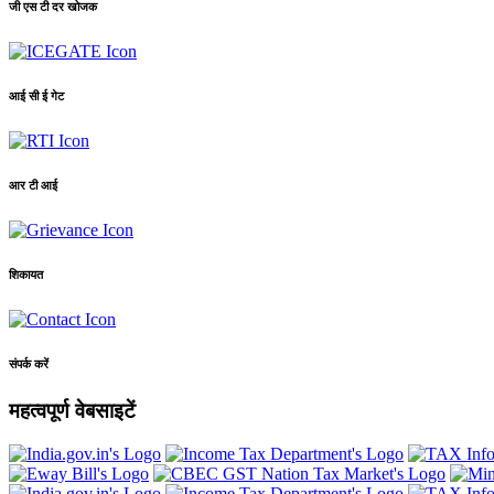
जी एस टी दर खोजक
आई सी ई गेट
आर टी आई
शिकायत
संपर्क करें
महत्वपूर्ण वेबसाइटें