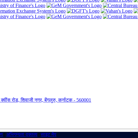
ंग, क्वींस रोड, शिवाजी नगर, बेंगलुरु, कर्नाटक - 560001
रण
|
अभिगम्यता वक्तव्य
|
साइट मैप