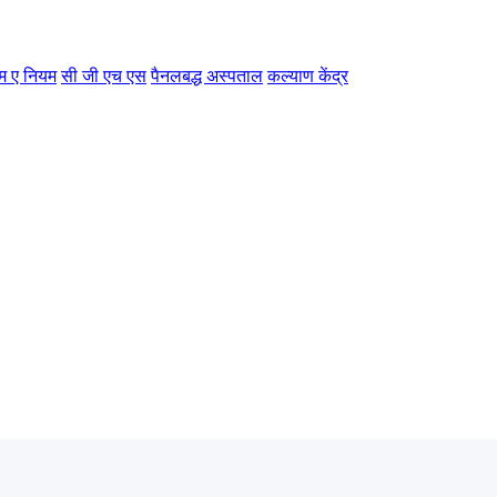
म ए नियम
सी जी एच एस
पैनलबद्ध अस्पताल
कल्याण केंद्र