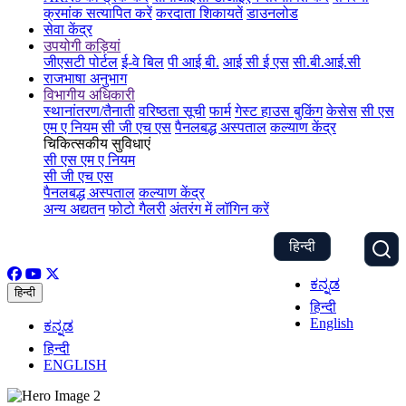
क्रमांक सत्यापित करें
करदाता शिकायतें
डाउनलोड
सेवा केंद्र
उपयोगी कड़ियां
जीएसटी पोर्टल
ई-वे बिल
पी आई बी.
आई सी ई एस
सी.बी.आई.सी
राजभाषा अनुभाग
विभागीय अधिकारी
स्थानांतरण/तैनाती
वरिष्ठता सूची
फार्म
गेस्ट हाउस बुकिंग
केसेस
सी एस
एम ए नियम
सी जी एच एस
पैनलबद्ध अस्पताल
कल्याण केंद्र
चिकित्सकीय सुविधाएं
सी एस एम ए नियम
सी जी एच एस
पैनलबद्ध अस्पताल
कल्याण केंद्र
अन्य अद्यतन
फोटो गैलरी
अंतरंग में लॉगिन करें
हिन्दी
ಕನ್ನಡ
हिन्दी
हिन्दी
English
ಕನ್ನಡ
हिन्दी
ENGLISH