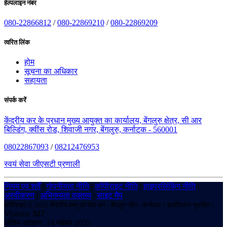
हेल्पलाइन नंबर
080-22866812
/
080-22869210
/
080-22869209
त्वरित लिंक
होम
सूचना का अधिकार
सहायता
संपर्क करें
केंद्रीय कर के प्रधान मुख्य आयुक्त का कार्यालय, बेंगलुरु क्षेत्र, सी आर
बिल्डिंग, क्वींस रोड, शिवाजी नगर, बेंगलुरु, कर्नाटक - 560001
08022867093
/
08212476953
स्वयं सेवा जीएसटी प्रणाली
नियम एवं शर्तें
|
गोपनीयता नीति
|
कॉपीराइट नीति
|
हाइपरलिंकिंग नीति
|
अस्वीकरण
|
अभिगम्यता वक्तव्य
|
साइट मैप
कॉपीराइट © 2025 केंद्रीय वस्तु एवं सेवा कर - बेंगलुरु ज़ोन - कर्नाटक। सर्वाधिकार सुरक्षित।
Visitors:
327
अंतिम अद्यतन: 14 नवंबर 2025