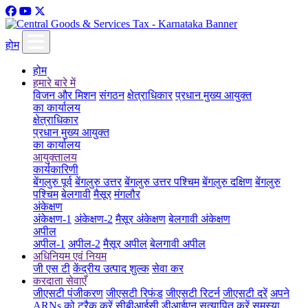
होम
होम
हमारे बारे में
विजन और मिशन
संगठन
क्षेत्राधिकार
प्रधान मुख्य आयुक्त
का कार्यालय
क्षेत्राधिकार
प्रधान मुख्य आयुक्त
का कार्यालय
आयुक्तालय
कार्यकारिणी
बेंगलुरु पूर्व
बेंगलुरु उत्तर
बेंगलुरु उत्तर पश्चिम
बेंगलुरु दक्षिण
बेंगलुरु
पश्चिम
बेलगावी
मैसूर
मंगलौर
अंकेक्षण
अंकेक्षण-1
अंकेक्षण-2
मैसूर अंकेक्षण
बेलगावी अंकेक्षण
अपील
अपील-1
अपील-2
मैसूर अपील
बेलगावी अपील
अधिनियम एवं नियम
जी एस टी
केंद्रीय उत्पाद शुल्क
सेवा कर
करदाता सेवाएँ
जीएसटी पंजीकरण
जीएसटी रिफंड
जीएसटी रिटर्न
जीएसटी दरें
अपने
ARNs को ट्रैक करें
सीबीआईसी डीआईएन सत्यापित करें
समस्या