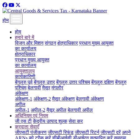
होम
होम
हमारे बारे में
विजन और मिशन
संगठन
क्षेत्राधिकार
प्रधान मुख्य आयुक्त
का कार्यालय
क्षेत्राधिकार
प्रधान मुख्य आयुक्त
का कार्यालय
आयुक्तालय
कार्यकारिणी
बेंगलुरु पूर्व
बेंगलुरु उत्तर
बेंगलुरु उत्तर पश्चिम
बेंगलुरु दक्षिण
बेंगलुरु
पश्चिम
बेलगावी
मैसूर
मंगलौर
अंकेक्षण
अंकेक्षण-1
अंकेक्षण-2
मैसूर अंकेक्षण
बेलगावी अंकेक्षण
अपील
अपील-1
अपील-2
मैसूर अपील
बेलगावी अपील
अधिनियम एवं नियम
जी एस टी
केंद्रीय उत्पाद शुल्क
सेवा कर
करदाता सेवाएँ
जीएसटी पंजीकरण
जीएसटी रिफंड
जीएसटी रिटर्न
जीएसटी दरें
अपने
ARNs को ट्रैक करें
सीबीआईसी डीआईएन सत्यापित करें
समस्या