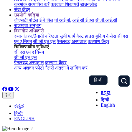
क्रमांक सत्यापित करें
करदाता शिकायतें
डाउनलोड
सेवा केंद्र
उपयोगी कड़ियां
जीएसटी पोर्टल
ई-वे बिल
पी आई बी.
आई सी ई एस
सी.बी.आई.सी
राजभाषा अनुभाग
विभागीय अधिकारी
स्थानांतरण/तैनाती
वरिष्ठता सूची
फार्म
गेस्ट हाउस बुकिंग
केसेस
सी एस
एम ए नियम
सी जी एच एस
पैनलबद्ध अस्पताल
कल्याण केंद्र
चिकित्सकीय सुविधाएं
सी एस एम ए नियम
सी जी एच एस
पैनलबद्ध अस्पताल
कल्याण केंद्र
अन्य अद्यतन
फोटो गैलरी
अंतरंग में लॉगिन करें
हिन्दी
ಕನ್ನಡ
हिन्दी
हिन्दी
English
ಕನ್ನಡ
हिन्दी
ENGLISH