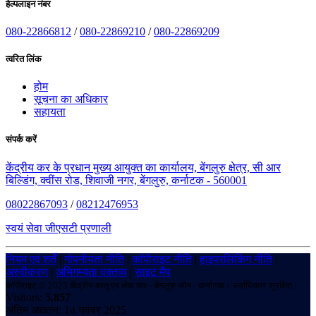
हेल्पलाइन नंबर
080-22866812
/
080-22869210
/
080-22869209
त्वरित लिंक
होम
सूचना का अधिकार
सहायता
संपर्क करें
केंद्रीय कर के प्रधान मुख्य आयुक्त का कार्यालय, बेंगलुरु क्षेत्र, सी आर
बिल्डिंग, क्वींस रोड, शिवाजी नगर, बेंगलुरु, कर्नाटक - 560001
08022867093
/
08212476953
स्वयं सेवा जीएसटी प्रणाली
नियम एवं शर्तें
|
गोपनीयता नीति
|
कॉपीराइट नीति
|
हाइपरलिंकिंग नीति
|
अस्वीकरण
|
अभिगम्यता वक्तव्य
|
साइट मैप
कॉपीराइट © 2025 केंद्रीय वस्तु एवं सेवा कर - बेंगलुरु ज़ोन - कर्नाटक। सर्वाधिकार सुरक्षित।
Visitors:
5,857
अंतिम अद्यतन: 14 नवंबर 2025