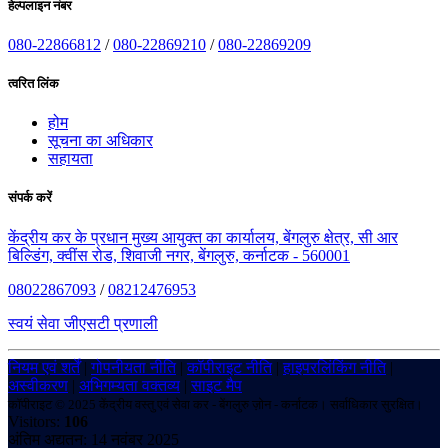
हेल्पलाइन नंबर
080-22866812
/
080-22869210
/
080-22869209
त्वरित लिंक
होम
सूचना का अधिकार
सहायता
संपर्क करें
केंद्रीय कर के प्रधान मुख्य आयुक्त का कार्यालय, बेंगलुरु क्षेत्र, सी आर
बिल्डिंग, क्वींस रोड, शिवाजी नगर, बेंगलुरु, कर्नाटक - 560001
08022867093
/
08212476953
स्वयं सेवा जीएसटी प्रणाली
नियम एवं शर्तें
|
गोपनीयता नीति
|
कॉपीराइट नीति
|
हाइपरलिंकिंग नीति
|
अस्वीकरण
|
अभिगम्यता वक्तव्य
|
साइट मैप
कॉपीराइट © 2025 केंद्रीय वस्तु एवं सेवा कर - बेंगलुरु ज़ोन - कर्नाटक। सर्वाधिकार सुरक्षित।
Visitors:
106
अंतिम अद्यतन: 14 नवंबर 2025