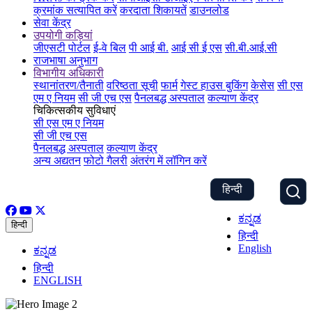
क्रमांक सत्यापित करें
करदाता शिकायतें
डाउनलोड
सेवा केंद्र
उपयोगी कड़ियां
जीएसटी पोर्टल
ई-वे बिल
पी आई बी.
आई सी ई एस
सी.बी.आई.सी
राजभाषा अनुभाग
विभागीय अधिकारी
स्थानांतरण/तैनाती
वरिष्ठता सूची
फार्म
गेस्ट हाउस बुकिंग
केसेस
सी एस
एम ए नियम
सी जी एच एस
पैनलबद्ध अस्पताल
कल्याण केंद्र
चिकित्सकीय सुविधाएं
सी एस एम ए नियम
सी जी एच एस
पैनलबद्ध अस्पताल
कल्याण केंद्र
अन्य अद्यतन
फोटो गैलरी
अंतरंग में लॉगिन करें
हिन्दी
ಕನ್ನಡ
हिन्दी
हिन्दी
English
ಕನ್ನಡ
हिन्दी
ENGLISH