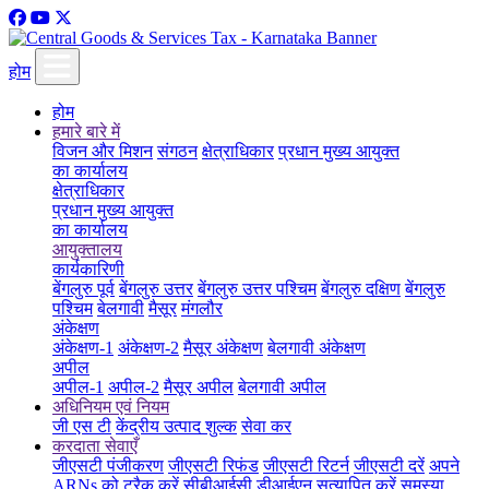
होम
होम
हमारे बारे में
विजन और मिशन
संगठन
क्षेत्राधिकार
प्रधान मुख्य आयुक्त
का कार्यालय
क्षेत्राधिकार
प्रधान मुख्य आयुक्त
का कार्यालय
आयुक्तालय
कार्यकारिणी
बेंगलुरु पूर्व
बेंगलुरु उत्तर
बेंगलुरु उत्तर पश्चिम
बेंगलुरु दक्षिण
बेंगलुरु
पश्चिम
बेलगावी
मैसूर
मंगलौर
अंकेक्षण
अंकेक्षण-1
अंकेक्षण-2
मैसूर अंकेक्षण
बेलगावी अंकेक्षण
अपील
अपील-1
अपील-2
मैसूर अपील
बेलगावी अपील
अधिनियम एवं नियम
जी एस टी
केंद्रीय उत्पाद शुल्क
सेवा कर
करदाता सेवाएँ
जीएसटी पंजीकरण
जीएसटी रिफंड
जीएसटी रिटर्न
जीएसटी दरें
अपने
ARNs को ट्रैक करें
सीबीआईसी डीआईएन सत्यापित करें
समस्या