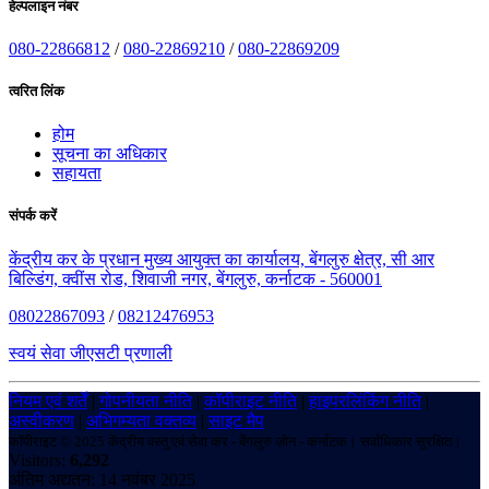
हेल्पलाइन नंबर
080-22866812
/
080-22869210
/
080-22869209
त्वरित लिंक
होम
सूचना का अधिकार
सहायता
संपर्क करें
केंद्रीय कर के प्रधान मुख्य आयुक्त का कार्यालय, बेंगलुरु क्षेत्र, सी आर
बिल्डिंग, क्वींस रोड, शिवाजी नगर, बेंगलुरु, कर्नाटक - 560001
08022867093
/
08212476953
स्वयं सेवा जीएसटी प्रणाली
नियम एवं शर्तें
|
गोपनीयता नीति
|
कॉपीराइट नीति
|
हाइपरलिंकिंग नीति
|
अस्वीकरण
|
अभिगम्यता वक्तव्य
|
साइट मैप
कॉपीराइट © 2025 केंद्रीय वस्तु एवं सेवा कर - बेंगलुरु ज़ोन - कर्नाटक। सर्वाधिकार सुरक्षित।
Visitors:
6,292
अंतिम अद्यतन: 14 नवंबर 2025