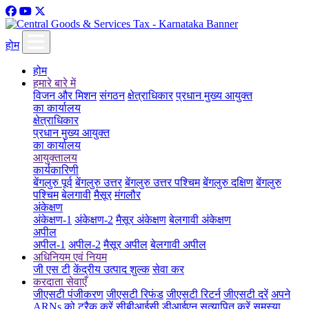
होम
होम
हमारे बारे में
विजन और मिशन
संगठन
क्षेत्राधिकार
प्रधान मुख्य आयुक्त
का कार्यालय
क्षेत्राधिकार
प्रधान मुख्य आयुक्त
का कार्यालय
आयुक्तालय
कार्यकारिणी
बेंगलुरु पूर्व
बेंगलुरु उत्तर
बेंगलुरु उत्तर पश्चिम
बेंगलुरु दक्षिण
बेंगलुरु
पश्चिम
बेलगावी
मैसूर
मंगलौर
अंकेक्षण
अंकेक्षण-1
अंकेक्षण-2
मैसूर अंकेक्षण
बेलगावी अंकेक्षण
अपील
अपील-1
अपील-2
मैसूर अपील
बेलगावी अपील
अधिनियम एवं नियम
जी एस टी
केंद्रीय उत्पाद शुल्क
सेवा कर
करदाता सेवाएँ
जीएसटी पंजीकरण
जीएसटी रिफंड
जीएसटी रिटर्न
जीएसटी दरें
अपने
ARNs को ट्रैक करें
सीबीआईसी डीआईएन सत्यापित करें
समस्या