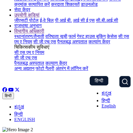
क्रमांक सत्यापित करें
करदाता शिकायतें
डाउनलोड
सेवा केंद्र
उपयोगी कड़ियां
जीएसटी पोर्टल
ई-वे बिल
पी आई बी.
आई सी ई एस
सी.बी.आई.सी
राजभाषा अनुभाग
विभागीय अधिकारी
स्थानांतरण/तैनाती
वरिष्ठता सूची
फार्म
गेस्ट हाउस बुकिंग
केसेस
सी एस
एम ए नियम
सी जी एच एस
पैनलबद्ध अस्पताल
कल्याण केंद्र
चिकित्सकीय सुविधाएं
सी एस एम ए नियम
सी जी एच एस
पैनलबद्ध अस्पताल
कल्याण केंद्र
अन्य अद्यतन
फोटो गैलरी
अंतरंग में लॉगिन करें
हिन्दी
ಕನ್ನಡ
हिन्दी
हिन्दी
English
ಕನ್ನಡ
हिन्दी
ENGLISH