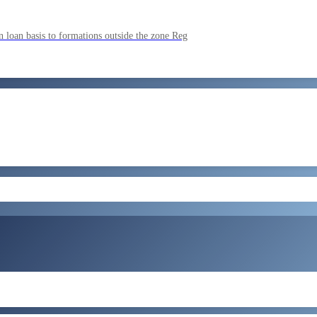
ment by SSC on the basis of result of CombIned Graduate Level E
 loan basis to formations outside the zone Reg
by SSC on U hRM the basis of result of Combined Graduate Level E
और लोड करें
ral Tax and Central Excise for Confirmation from 05082026 to 07