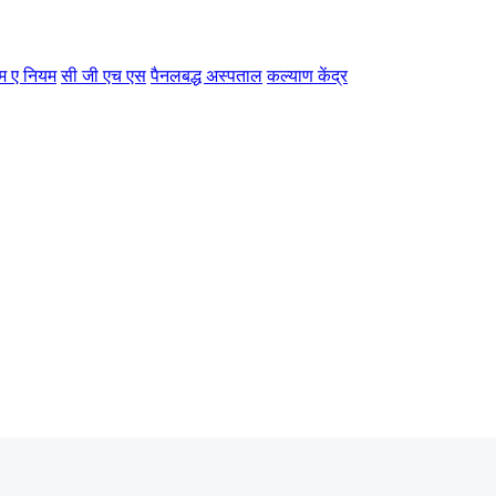
म ए नियम
सी जी एच एस
पैनलबद्ध अस्पताल
कल्याण केंद्र