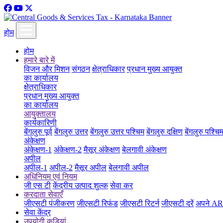
होम
होम
हमारे बारे में
विजन और मिशन
संगठन
क्षेत्राधिकार
प्रधान मुख्य आयुक्त
का कार्यालय
क्षेत्राधिकार
प्रधान मुख्य आयुक्त
का कार्यालय
आयुक्तालय
कार्यकारिणी
बेंगलुरु पूर्व
बेंगलुरु उत्तर
बेंगलुरु उत्तर पश्चिम
बेंगलुरु दक्षिण
बेंगलुरु पश्चि
अंकेक्षण
अंकेक्षण-1
अंकेक्षण-2
मैसूर अंकेक्षण
बेलगावी अंकेक्षण
अपील
अपील-1
अपील-2
मैसूर अपील
बेलगावी अपील
अधिनियम एवं नियम
जी एस टी
केंद्रीय उत्पाद शुल्क
सेवा कर
करदाता सेवाएँ
जीएसटी पंजीकरण
जीएसटी रिफंड
जीएसटी रिटर्न
जीएसटी दरें
अपने ARN
सेवा केंद्र
उपयोगी कड़ियां