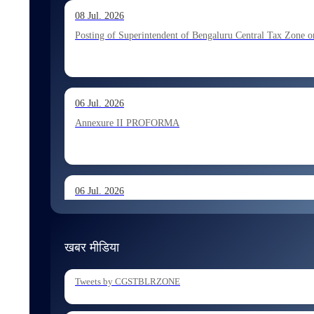
13 Jul. 2026
08 Jul. 2026
Allocation of Executive Assistant recommended for appoint
Posting of Superintendent of Bengaluru Central Tax Zone on
10 Jul. 2026
06 Jul. 2026
Allocation of Tax Assistant recommended for appointment 
Annexure II PROFORMA
06 Jul. 2026
Annexure I August 2026 Exam
खबर मीडिया
06 Jul. 2026
Tweets by CGSTBLRZONE
Holding of Departmental Examination of Inspectors of Cent