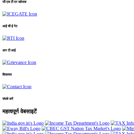
जी एस टी दर खोजक
आई सी ई गेट
आर टी आई
शिकायत
संपर्क करें
महत्वपूर्ण वेबसाइटें