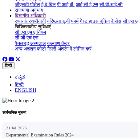
जीएसटी पोर्टल
ई-वे बिल
पी आई बी.
आई सी ई एस
सी.बी.आई.सी
राजभाषा अनुभाग
विभागीय अधिकारी
स्थानांतरण/तैनाती
वरिष्ठता सूची
फार्म
गेस्ट हाउस बुकिंग
केसेस
सी एस ए
चिकित्सकीय सुविधाएं
सी एस एम ए नियम
सी जी एच एस
पैनलबद्ध अस्पताल
कल्याण केंद्र
अन्य अद्यतन
फोटो गैलरी
अंतरंग में लॉगिन करें
हिन्दी
ಕನ್ನಡ
हिन्दी
ENGLISH
सार्वजनिक सूचना
21 Jul. 2026
Departmental Examination Rules 2024