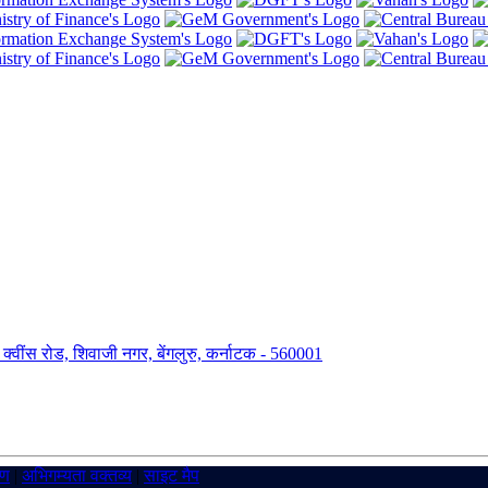
ंग, क्वींस रोड, शिवाजी नगर, बेंगलुरु, कर्नाटक - 560001
रण
|
अभिगम्यता वक्तव्य
|
साइट मैप