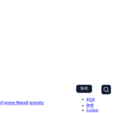
हिन्दी
ಕನ್ನಡ
रें
करदाता शिकायतें
डाउनलोड
हिन्दी
English