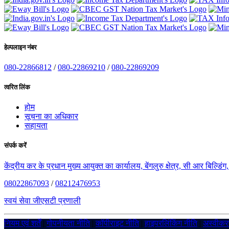
हेल्पलाइन नंबर
080-22866812
/
080-22869210
/
080-22869209
त्वरित लिंक
होम
सूचना का अधिकार
सहायता
संपर्क करें
केंद्रीय कर के प्रधान मुख्य आयुक्त का कार्यालय, बेंगलुरु क्षेत्र, सी आर बिल्डि
08022867093
/
08212476953
स्वयं सेवा जीएसटी प्रणाली
नियम एवं शर्तें
|
गोपनीयता नीति
|
कॉपीराइट नीति
|
हाइपरलिंकिंग नीति
|
अस्वीक