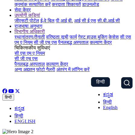
क्रमांक सत्यापित करें
करदाता शिकायतें
डाउनलोड
सेवा केंद्र
उपयोगी कड़ियां
जीएसटी पोर्टल
ई-वे बिल
पी आई बी.
आई सी ई एस
सी.बी.आई.सी
राजभाषा अनुभाग
विभागीय अधिकारी
स्थानांतरण/तैनाती
वरिष्ठता सूची
फार्म
गेस्ट हाउस बुकिंग
केसेस
सी एस
एम ए नियम
सी जी एच एस
पैनलबद्ध अस्पताल
कल्याण केंद्र
चिकित्सकीय सुविधाएं
सी एस एम ए नियम
सी जी एच एस
पैनलबद्ध अस्पताल
कल्याण केंद्र
अन्य अद्यतन
फोटो गैलरी
अंतरंग में लॉगिन करें
हिन्दी
ಕನ್ನಡ
हिन्दी
हिन्दी
English
ಕನ್ನಡ
हिन्दी
ENGLISH