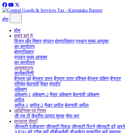
होम
होम
हमारे बारे में
विजन और मिशन
संगठन
क्षेत्राधिकार
प्रधान मुख्य आयुक्त
का कार्यालय
क्षेत्राधिकार
प्रधान मुख्य आयुक्त
का कार्यालय
आयुक्तालय
कार्यकारिणी
बेंगलुरु पूर्व
बेंगलुरु उत्तर
बेंगलुरु उत्तर पश्चिम
बेंगलुरु दक्षिण
बेंगलुरु
पश्चिम
बेलगावी
मैसूर
मंगलौर
अंकेक्षण
अंकेक्षण-1
अंकेक्षण-2
मैसूर अंकेक्षण
बेलगावी अंकेक्षण
अपील
अपील-1
अपील-2
मैसूर अपील
बेलगावी अपील
अधिनियम एवं नियम
जी एस टी
केंद्रीय उत्पाद शुल्क
सेवा कर
करदाता सेवाएँ
जीएसटी पंजीकरण
जीएसटी रिफंड
जीएसटी रिटर्न
जीएसटी दरें
अपने
ARNs को ट्रैक करें
सीबीआईसी डीआईएन सत्यापित करें
समस्या