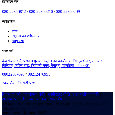
हेल्पलाइन नंबर
080-22866812
/
080-22869210
/
080-22869209
त्वरित लिंक
होम
सूचना का अधिकार
सहायता
संपर्क करें
केंद्रीय कर के प्रधान मुख्य आयुक्त का कार्यालय, बेंगलुरु क्षेत्र, सी आर
बिल्डिंग, क्वींस रोड, शिवाजी नगर, बेंगलुरु, कर्नाटक - 560001
08022867093
/
08212476953
स्वयं सेवा जीएसटी प्रणाली
नियम एवं शर्तें
|
गोपनीयता नीति
|
कॉपीराइट नीति
|
हाइपरलिंकिंग नीति
|
अस्वीकरण
|
अभिगम्यता वक्तव्य
|
साइट मैप
कॉपीराइट © 2025 केंद्रीय वस्तु एवं सेवा कर - बेंगलुरु ज़ोन - कर्नाटक। सर्वाधिकार सुरक्षित।
Visitors:
7,486
अंतिम अद्यतन: 14 नवंबर 2025