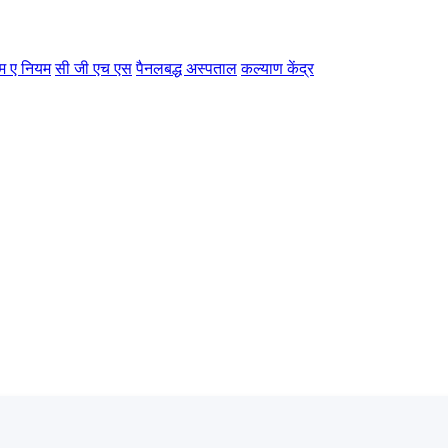
म ए नियम
सी जी एच एस
पैनलबद्ध अस्पताल
कल्याण केंद्र