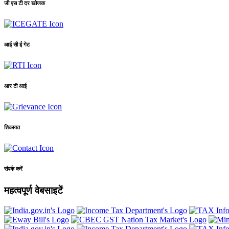
जी एस टी दर खोजक
आई सी ई गेट
आर टी आई
शिकायत
संपर्क करें
महत्वपूर्ण वेबसाइटें