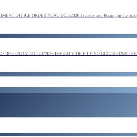
SC on the basis of result of Combined Graduate Level Examination
OFFICE ORDER NOAC DC322026 Transfer and Posting in the grade o
ment by SSC on the basis of result of CombIned Graduate Level E
872026 DATED 24072026 ISSUED VIDE FILE NO GCCOII33252026 
और लोड करें
 in the grade of Superintendent reg
ent of Bengaluru Central Tax Zone on loan basis to formations out