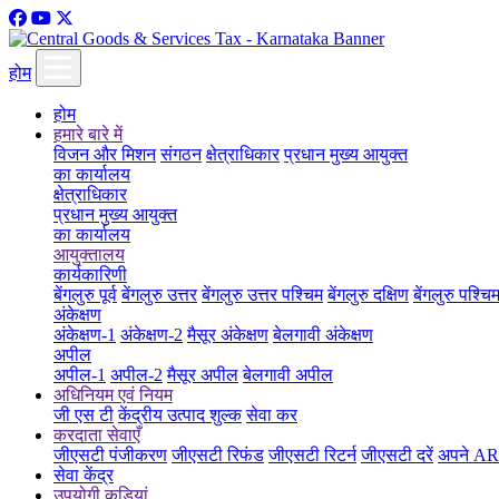
होम
होम
हमारे बारे में
विजन और मिशन
संगठन
क्षेत्राधिकार
प्रधान मुख्य आयुक्त
का कार्यालय
क्षेत्राधिकार
प्रधान मुख्य आयुक्त
का कार्यालय
आयुक्तालय
कार्यकारिणी
बेंगलुरु पूर्व
बेंगलुरु उत्तर
बेंगलुरु उत्तर पश्चिम
बेंगलुरु दक्षिण
बेंगलुरु पश्चि
अंकेक्षण
अंकेक्षण-1
अंकेक्षण-2
मैसूर अंकेक्षण
बेलगावी अंकेक्षण
अपील
अपील-1
अपील-2
मैसूर अपील
बेलगावी अपील
अधिनियम एवं नियम
जी एस टी
केंद्रीय उत्पाद शुल्क
सेवा कर
करदाता सेवाएँ
जीएसटी पंजीकरण
जीएसटी रिफंड
जीएसटी रिटर्न
जीएसटी दरें
अपने ARN
सेवा केंद्र
उपयोगी कड़ियां