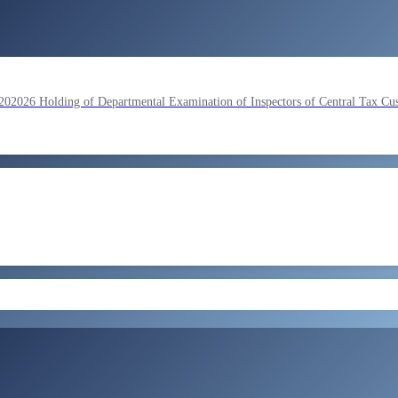
lding of Departmental Examination of Inspectors of Central Tax Cu
by SSC on the basis of result of Combined Graduate Level Examina