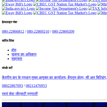
हेल्पलाइन नंबर
080-22866812
/
080-22869210
/
080-22869209
त्वरित लिंक
होम
सूचना का अधिकार
सहायता
संपर्क करें
केंद्रीय कर के प्रधान मुख्य आयुक्त का कार्यालय, बेंगलुरु क्षेत्र, सी आर बिल्डि
08022867093
/
08212476953
स्वयं सेवा जीएसटी प्रणाली
नियम एवं शर्तें
|
गोपनीयता नीति
|
कॉपीराइट नीति
|
हाइपरलिंकिंग नीति
|
अस्वीक