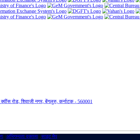
ंग, क्वींस रोड, शिवाजी नगर, बेंगलुरु, कर्नाटक - 560001
रण
|
अभिगम्यता वक्तव्य
|
साइट मैप