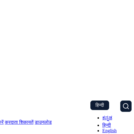
हिन्दी
ಕನ್ನಡ
रें
करदाता शिकायतें
डाउनलोड
हिन्दी
English