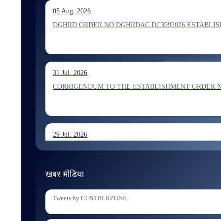
13 Jul. 2026
05 Aug. 2026
Allocation of Inspector recommended for appointment by S
DGHRD ORDER NO DGHRDAC DC3992026 ESTABLISHMENT 
13 Jul. 2026
31 Jul. 2026
Allocation of Executive Assistant recommended for appoint
CORRIGENDUM TO THE ESTABLISHMENT ORDER NO 1
29 Jul. 2026
ESTABLISHMENT ORDER NO 1962026 Transfer and Posting
खबर मीडिया
29 Jul. 2026
Tweets by CGSTBLRZONE
ESTABLISHMENT ORDER NO 1902026 Posting of Superintend