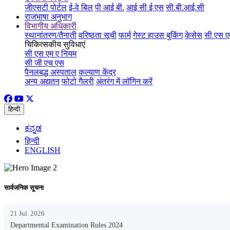
जीएसटी पोर्टल
ई-वे बिल
पी आई बी.
आई सी ई एस
सी.बी.आई.सी
राजभाषा अनुभाग
विभागीय अधिकारी
स्थानांतरण/तैनाती
वरिष्ठता सूची
फार्म
गेस्ट हाउस बुकिंग
केसेस
सी एस ए
चिकित्सकीय सुविधाएं
सी एस एम ए नियम
सी जी एच एस
पैनलबद्ध अस्पताल
कल्याण केंद्र
अन्य अद्यतन
फोटो गैलरी
अंतरंग में लॉगिन करें
हिन्दी
ಕನ್ನಡ
हिन्दी
ENGLISH
सार्वजनिक सूचना
21 Jul. 2026
Departmental Examination Rules 2024