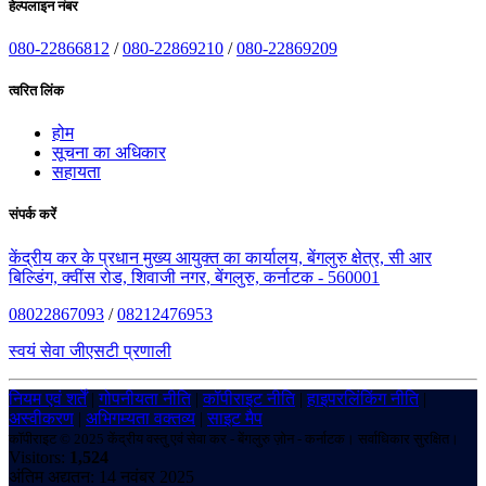
हेल्पलाइन नंबर
080-22866812
/
080-22869210
/
080-22869209
त्वरित लिंक
होम
सूचना का अधिकार
सहायता
संपर्क करें
केंद्रीय कर के प्रधान मुख्य आयुक्त का कार्यालय, बेंगलुरु क्षेत्र, सी आर
बिल्डिंग, क्वींस रोड, शिवाजी नगर, बेंगलुरु, कर्नाटक - 560001
08022867093
/
08212476953
स्वयं सेवा जीएसटी प्रणाली
नियम एवं शर्तें
|
गोपनीयता नीति
|
कॉपीराइट नीति
|
हाइपरलिंकिंग नीति
|
अस्वीकरण
|
अभिगम्यता वक्तव्य
|
साइट मैप
कॉपीराइट © 2025 केंद्रीय वस्तु एवं सेवा कर - बेंगलुरु ज़ोन - कर्नाटक। सर्वाधिकार सुरक्षित।
Visitors:
1,524
अंतिम अद्यतन: 14 नवंबर 2025