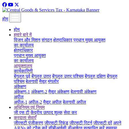
होम
होम
हमारे बारे में
विजन और मिशन
संगठन
क्षेत्राधिकार
प्रधान मुख्य आयुक्त
का कार्यालय
क्षेत्राधिकार
प्रधान मुख्य आयुक्त
का कार्यालय
आयुक्तालय
कार्यकारिणी
बेंगलुरु पूर्व
बेंगलुरु उत्तर
बेंगलुरु उत्तर पश्चिम
बेंगलुरु दक्षिण
बेंगलुरु
पश्चिम
बेलगावी
मैसूर
मंगलौर
अंकेक्षण
अंकेक्षण-1
अंकेक्षण-2
मैसूर अंकेक्षण
बेलगावी अंकेक्षण
अपील
अपील-1
अपील-2
मैसूर अपील
बेलगावी अपील
अधिनियम एवं नियम
जी एस टी
केंद्रीय उत्पाद शुल्क
सेवा कर
करदाता सेवाएँ
जीएसटी पंजीकरण
जीएसटी रिफंड
जीएसटी रिटर्न
जीएसटी दरें
अपने
ARNs को ट्रैक करें
सीबीआईसी डीआईएन सत्यापित करें
समस्या