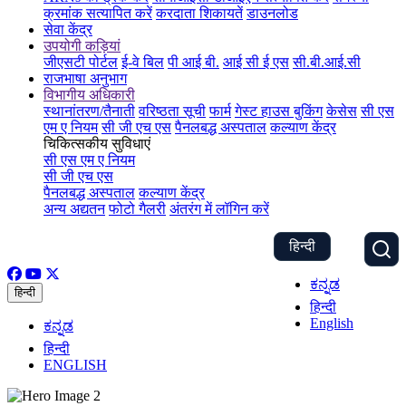
क्रमांक सत्यापित करें
करदाता शिकायतें
डाउनलोड
सेवा केंद्र
उपयोगी कड़ियां
जीएसटी पोर्टल
ई-वे बिल
पी आई बी.
आई सी ई एस
सी.बी.आई.सी
राजभाषा अनुभाग
विभागीय अधिकारी
स्थानांतरण/तैनाती
वरिष्ठता सूची
फार्म
गेस्ट हाउस बुकिंग
केसेस
सी एस
एम ए नियम
सी जी एच एस
पैनलबद्ध अस्पताल
कल्याण केंद्र
चिकित्सकीय सुविधाएं
सी एस एम ए नियम
सी जी एच एस
पैनलबद्ध अस्पताल
कल्याण केंद्र
अन्य अद्यतन
फोटो गैलरी
अंतरंग में लॉगिन करें
हिन्दी
ಕನ್ನಡ
हिन्दी
हिन्दी
English
ಕನ್ನಡ
हिन्दी
ENGLISH