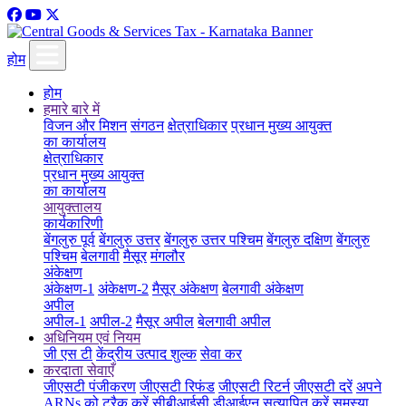
होम
होम
हमारे बारे में
विजन और मिशन
संगठन
क्षेत्राधिकार
प्रधान मुख्य आयुक्त
का कार्यालय
क्षेत्राधिकार
प्रधान मुख्य आयुक्त
का कार्यालय
आयुक्तालय
कार्यकारिणी
बेंगलुरु पूर्व
बेंगलुरु उत्तर
बेंगलुरु उत्तर पश्चिम
बेंगलुरु दक्षिण
बेंगलुरु
पश्चिम
बेलगावी
मैसूर
मंगलौर
अंकेक्षण
अंकेक्षण-1
अंकेक्षण-2
मैसूर अंकेक्षण
बेलगावी अंकेक्षण
अपील
अपील-1
अपील-2
मैसूर अपील
बेलगावी अपील
अधिनियम एवं नियम
जी एस टी
केंद्रीय उत्पाद शुल्क
सेवा कर
करदाता सेवाएँ
जीएसटी पंजीकरण
जीएसटी रिफंड
जीएसटी रिटर्न
जीएसटी दरें
अपने
ARNs को ट्रैक करें
सीबीआईसी डीआईएन सत्यापित करें
समस्या