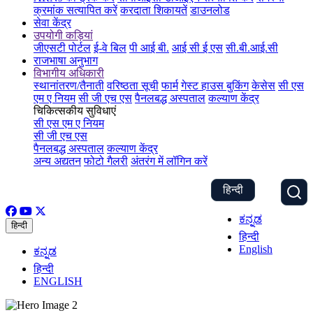
क्रमांक सत्यापित करें
करदाता शिकायतें
डाउनलोड
सेवा केंद्र
उपयोगी कड़ियां
जीएसटी पोर्टल
ई-वे बिल
पी आई बी.
आई सी ई एस
सी.बी.आई.सी
राजभाषा अनुभाग
विभागीय अधिकारी
स्थानांतरण/तैनाती
वरिष्ठता सूची
फार्म
गेस्ट हाउस बुकिंग
केसेस
सी एस
एम ए नियम
सी जी एच एस
पैनलबद्ध अस्पताल
कल्याण केंद्र
चिकित्सकीय सुविधाएं
सी एस एम ए नियम
सी जी एच एस
पैनलबद्ध अस्पताल
कल्याण केंद्र
अन्य अद्यतन
फोटो गैलरी
अंतरंग में लॉगिन करें
हिन्दी
ಕನ್ನಡ
हिन्दी
हिन्दी
English
ಕನ್ನಡ
हिन्दी
ENGLISH