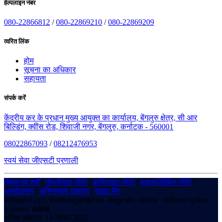
हेल्पलाइन नंबर
080-22866812
/
080-22869210
/
080-22869209
त्वरित लिंक
होम
सूचना का अधिकार
सहायता
संपर्क करें
केंद्रीय कर के प्रधान मुख्य आयुक्त का कार्यालय, बेंगलुरु क्षेत्र, सी आर
बिल्डिंग, क्वींस रोड, शिवाजी नगर, बेंगलुरु, कर्नाटक - 560001
08022867093
/
08212476953
स्वयं सेवा जीएसटी प्रणाली
नियम एवं शर्तें
|
गोपनीयता नीति
|
कॉपीराइट नीति
|
हाइपरलिंकिंग नीति
|
अस्वीकरण
|
अभिगम्यता वक्तव्य
|
साइट मैप
कॉपीराइट © 2025 केंद्रीय वस्तु एवं सेवा कर - बेंगलुरु ज़ोन - कर्नाटक। सर्वाधिकार सुरक्षित।
Visitors:
4,038
अंतिम अद्यतन: 14 नवंबर 2025