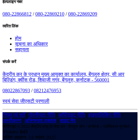
हेल्पलाइन नंबर
080-22866812
/
080-22869210
/
080-22869209
त्वरित लिंक
होम
सूचना का अधिकार
सहायता
संपर्क करें
केंद्रीय कर के प्रधान मुख्य आयुक्त का कार्यालय, बेंगलुरु क्षेत्र, सी आर
बिल्डिंग, क्वींस रोड, शिवाजी नगर, बेंगलुरु, कर्नाटक - 560001
08022867093
/
08212476953
स्वयं सेवा जीएसटी प्रणाली
नियम एवं शर्तें
|
गोपनीयता नीति
|
कॉपीराइट नीति
|
हाइपरलिंकिंग नीति
|
अस्वीकरण
|
अभिगम्यता वक्तव्य
|
साइट मैप
कॉपीराइट © 2025 केंद्रीय वस्तु एवं सेवा कर - बेंगलुरु ज़ोन - कर्नाटक। सर्वाधिकार सुरक्षित।
Visitors:
645
अंतिम अद्यतन: 14 नवंबर 2025