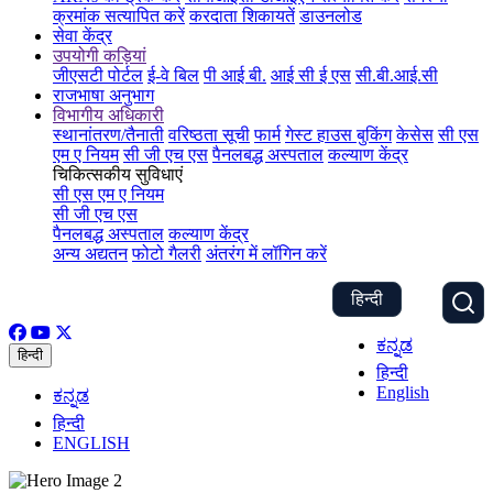
क्रमांक सत्यापित करें
करदाता शिकायतें
डाउनलोड
सेवा केंद्र
उपयोगी कड़ियां
जीएसटी पोर्टल
ई-वे बिल
पी आई बी.
आई सी ई एस
सी.बी.आई.सी
राजभाषा अनुभाग
विभागीय अधिकारी
स्थानांतरण/तैनाती
वरिष्ठता सूची
फार्म
गेस्ट हाउस बुकिंग
केसेस
सी एस
एम ए नियम
सी जी एच एस
पैनलबद्ध अस्पताल
कल्याण केंद्र
चिकित्सकीय सुविधाएं
सी एस एम ए नियम
सी जी एच एस
पैनलबद्ध अस्पताल
कल्याण केंद्र
अन्य अद्यतन
फोटो गैलरी
अंतरंग में लॉगिन करें
हिन्दी
ಕನ್ನಡ
हिन्दी
हिन्दी
English
ಕನ್ನಡ
हिन्दी
ENGLISH