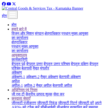
होम
होम
हमारे बारे में
विजन और मिशन
संगठन
क्षेत्राधिकार
प्रधान मुख्य आयुक्त
का कार्यालय
क्षेत्राधिकार
प्रधान मुख्य आयुक्त
का कार्यालय
आयुक्तालय
कार्यकारिणी
बेंगलुरु पूर्व
बेंगलुरु उत्तर
बेंगलुरु उत्तर पश्चिम
बेंगलुरु दक्षिण
बेंगलुरु
पश्चिम
बेलगावी
मैसूर
मंगलौर
अंकेक्षण
अंकेक्षण-1
अंकेक्षण-2
मैसूर अंकेक्षण
बेलगावी अंकेक्षण
अपील
अपील-1
अपील-2
मैसूर अपील
बेलगावी अपील
अधिनियम एवं नियम
जी एस टी
केंद्रीय उत्पाद शुल्क
सेवा कर
करदाता सेवाएँ
जीएसटी पंजीकरण
जीएसटी रिफंड
जीएसटी रिटर्न
जीएसटी दरें
अपने
ARNs को ट्रैक करें
सीबीआईसी डीआईएन सत्यापित करें
समस्या