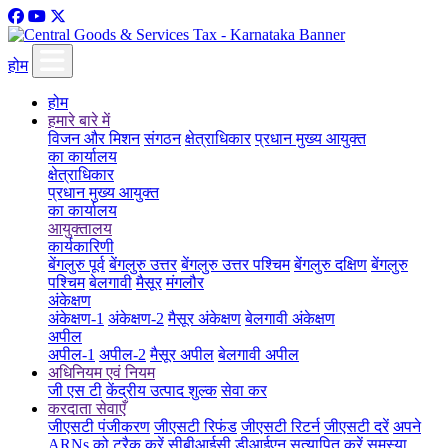
होम
होम
हमारे बारे में
विजन और मिशन
संगठन
क्षेत्राधिकार
प्रधान मुख्य आयुक्त
का कार्यालय
क्षेत्राधिकार
प्रधान मुख्य आयुक्त
का कार्यालय
आयुक्तालय
कार्यकारिणी
बेंगलुरु पूर्व
बेंगलुरु उत्तर
बेंगलुरु उत्तर पश्चिम
बेंगलुरु दक्षिण
बेंगलुरु
पश्चिम
बेलगावी
मैसूर
मंगलौर
अंकेक्षण
अंकेक्षण-1
अंकेक्षण-2
मैसूर अंकेक्षण
बेलगावी अंकेक्षण
अपील
अपील-1
अपील-2
मैसूर अपील
बेलगावी अपील
अधिनियम एवं नियम
जी एस टी
केंद्रीय उत्पाद शुल्क
सेवा कर
करदाता सेवाएँ
जीएसटी पंजीकरण
जीएसटी रिफंड
जीएसटी रिटर्न
जीएसटी दरें
अपने
ARNs को ट्रैक करें
सीबीआईसी डीआईएन सत्यापित करें
समस्या