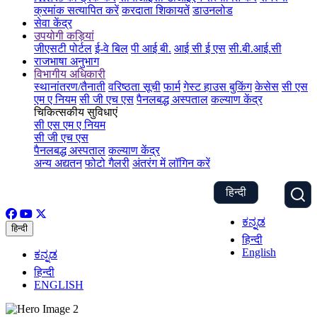
क्रमांक सत्यापित करें
करदाता शिकायतें
डाउनलोड
सेवा केंद्र
उपयोगी कड़ियां
जीएसटी पोर्टल
ई-वे बिल
पी आई बी.
आई सी ई एस
सी.बी.आई.सी
राजभाषा अनुभाग
विभागीय अधिकारी
स्थानांतरण/तैनाती
वरिष्ठता सूची
फार्म
गेस्ट हाउस बुकिंग
केसेस
सी एस
एम ए नियम
सी जी एच एस
पैनलबद्ध अस्पताल
कल्याण केंद्र
चिकित्सकीय सुविधाएं
सी एस एम ए नियम
सी जी एच एस
पैनलबद्ध अस्पताल
कल्याण केंद्र
अन्य अद्यतन
फोटो गैलरी
अंतरंग में लॉगिन करें
हिन्दी
ಕನ್ನಡ
हिन्दी
हिन्दी
English
ಕನ್ನಡ
हिन्दी
ENGLISH