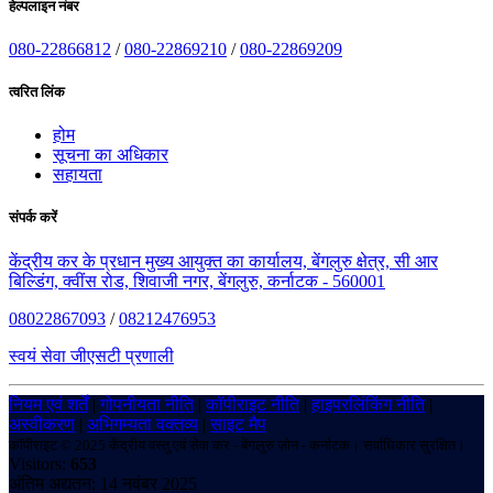
हेल्पलाइन नंबर
080-22866812
/
080-22869210
/
080-22869209
त्वरित लिंक
होम
सूचना का अधिकार
सहायता
संपर्क करें
केंद्रीय कर के प्रधान मुख्य आयुक्त का कार्यालय, बेंगलुरु क्षेत्र, सी आर
बिल्डिंग, क्वींस रोड, शिवाजी नगर, बेंगलुरु, कर्नाटक - 560001
08022867093
/
08212476953
स्वयं सेवा जीएसटी प्रणाली
नियम एवं शर्तें
|
गोपनीयता नीति
|
कॉपीराइट नीति
|
हाइपरलिंकिंग नीति
|
अस्वीकरण
|
अभिगम्यता वक्तव्य
|
साइट मैप
कॉपीराइट © 2025 केंद्रीय वस्तु एवं सेवा कर - बेंगलुरु ज़ोन - कर्नाटक। सर्वाधिकार सुरक्षित।
Visitors:
653
अंतिम अद्यतन: 14 नवंबर 2025