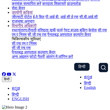
क्रमांक सत्यापित करें
करदाता शिकायतें
डाउनलोड
सेवा केंद्र
उपयोगी कड़ियां
जीएसटी पोर्टल
ई-वे बिल
पी आई बी.
आई सी ई एस
सी.बी.आई.सी
राजभाषा अनुभाग
विभागीय अधिकारी
स्थानांतरण/तैनाती
वरिष्ठता सूची
फार्म
गेस्ट हाउस बुकिंग
केसेस
सी एस
एम ए नियम
सी जी एच एस
पैनलबद्ध अस्पताल
कल्याण केंद्र
चिकित्सकीय सुविधाएं
सी एस एम ए नियम
सी जी एच एस
पैनलबद्ध अस्पताल
कल्याण केंद्र
अन्य अद्यतन
फोटो गैलरी
अंतरंग में लॉगिन करें
हिन्दी
ಕನ್ನಡ
हिन्दी
हिन्दी
English
ಕನ್ನಡ
हिन्दी
ENGLISH