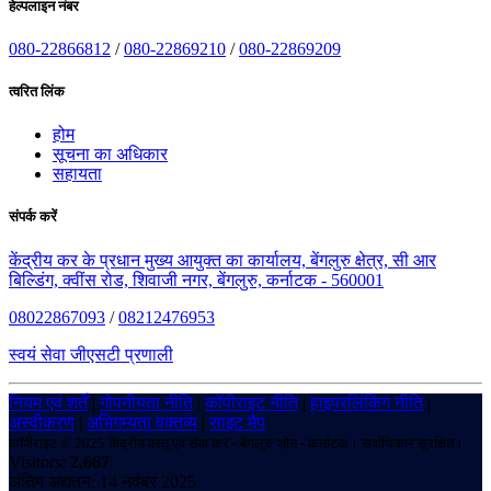
हेल्पलाइन नंबर
080-22866812
/
080-22869210
/
080-22869209
त्वरित लिंक
होम
सूचना का अधिकार
सहायता
संपर्क करें
केंद्रीय कर के प्रधान मुख्य आयुक्त का कार्यालय, बेंगलुरु क्षेत्र, सी आर
बिल्डिंग, क्वींस रोड, शिवाजी नगर, बेंगलुरु, कर्नाटक - 560001
08022867093
/
08212476953
स्वयं सेवा जीएसटी प्रणाली
नियम एवं शर्तें
|
गोपनीयता नीति
|
कॉपीराइट नीति
|
हाइपरलिंकिंग नीति
|
अस्वीकरण
|
अभिगम्यता वक्तव्य
|
साइट मैप
कॉपीराइट © 2025 केंद्रीय वस्तु एवं सेवा कर - बेंगलुरु ज़ोन - कर्नाटक। सर्वाधिकार सुरक्षित।
Visitors:
2,667
अंतिम अद्यतन: 14 नवंबर 2025