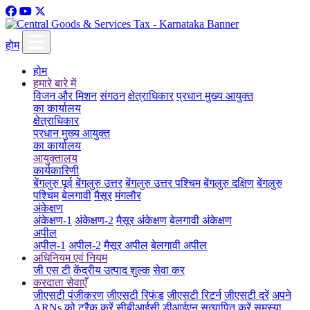
होम
होम
हमारे बारे में
विजन और मिशन
संगठन
क्षेत्राधिकार
प्रधान मुख्य आयुक्त
का कार्यालय
क्षेत्राधिकार
प्रधान मुख्य आयुक्त
का कार्यालय
आयुक्तालय
कार्यकारिणी
बेंगलुरु पूर्व
बेंगलुरु उत्तर
बेंगलुरु उत्तर पश्चिम
बेंगलुरु दक्षिण
बेंगलुरु
पश्चिम
बेलगावी
मैसूर
मंगलौर
अंकेक्षण
अंकेक्षण-1
अंकेक्षण-2
मैसूर अंकेक्षण
बेलगावी अंकेक्षण
अपील
अपील-1
अपील-2
मैसूर अपील
बेलगावी अपील
अधिनियम एवं नियम
जी एस टी
केंद्रीय उत्पाद शुल्क
सेवा कर
करदाता सेवाएँ
जीएसटी पंजीकरण
जीएसटी रिफंड
जीएसटी रिटर्न
जीएसटी दरें
अपने
ARNs को ट्रैक करें
सीबीआईसी डीआईएन सत्यापित करें
समस्या