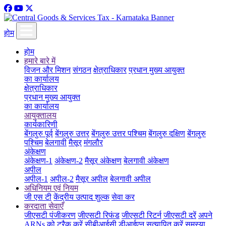
होम
होम
हमारे बारे में
विजन और मिशन
संगठन
क्षेत्राधिकार
प्रधान मुख्य आयुक्त
का कार्यालय
क्षेत्राधिकार
प्रधान मुख्य आयुक्त
का कार्यालय
आयुक्तालय
कार्यकारिणी
बेंगलुरु पूर्व
बेंगलुरु उत्तर
बेंगलुरु उत्तर पश्चिम
बेंगलुरु दक्षिण
बेंगलुरु
पश्चिम
बेलगावी
मैसूर
मंगलौर
अंकेक्षण
अंकेक्षण-1
अंकेक्षण-2
मैसूर अंकेक्षण
बेलगावी अंकेक्षण
अपील
अपील-1
अपील-2
मैसूर अपील
बेलगावी अपील
अधिनियम एवं नियम
जी एस टी
केंद्रीय उत्पाद शुल्क
सेवा कर
करदाता सेवाएँ
जीएसटी पंजीकरण
जीएसटी रिफंड
जीएसटी रिटर्न
जीएसटी दरें
अपने
ARNs को ट्रैक करें
सीबीआईसी डीआईएन सत्यापित करें
समस्या