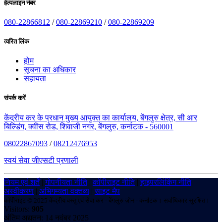
हेल्पलाइन नंबर
080-22866812
/
080-22869210
/
080-22869209
त्वरित लिंक
होम
सूचना का अधिकार
सहायता
संपर्क करें
केंद्रीय कर के प्रधान मुख्य आयुक्त का कार्यालय, बेंगलुरु क्षेत्र, सी आर
बिल्डिंग, क्वींस रोड, शिवाजी नगर, बेंगलुरु, कर्नाटक - 560001
08022867093
/
08212476953
स्वयं सेवा जीएसटी प्रणाली
नियम एवं शर्तें
|
गोपनीयता नीति
|
कॉपीराइट नीति
|
हाइपरलिंकिंग नीति
|
अस्वीकरण
|
अभिगम्यता वक्तव्य
|
साइट मैप
कॉपीराइट © 2025 केंद्रीय वस्तु एवं सेवा कर - बेंगलुरु ज़ोन - कर्नाटक। सर्वाधिकार सुरक्षित।
Visitors:
905
अंतिम अद्यतन: 14 नवंबर 2025