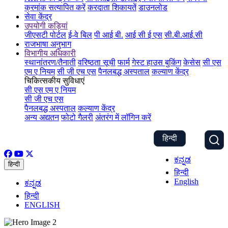
क्रमांक सत्यापित करें
करदाता शिकायतें
डाउनलोड
सेवा केंद्र
उपयोगी कड़ियां
जीएसटी पोर्टल
ई-वे बिल
पी आई बी.
आई सी ई एस
सी.बी.आई.सी
राजभाषा अनुभाग
विभागीय अधिकारी
स्थानांतरण/तैनाती
वरिष्ठता सूची
फार्म
गेस्ट हाउस बुकिंग
केसेस
सी एस
एम ए नियम
सी जी एच एस
पैनलबद्ध अस्पताल
कल्याण केंद्र
चिकित्सकीय सुविधाएं
सी एस एम ए नियम
सी जी एच एस
पैनलबद्ध अस्पताल
कल्याण केंद्र
अन्य अद्यतन
फोटो गैलरी
अंतरंग में लॉगिन करें
हिन्दी
ಕನ್ನಡ
हिन्दी
हिन्दी
English
ಕನ್ನಡ
हिन्दी
ENGLISH