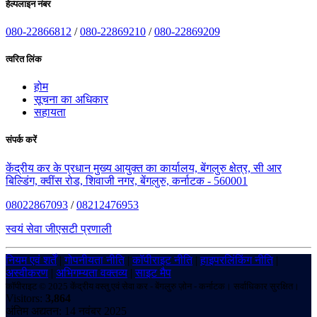
हेल्पलाइन नंबर
080-22866812
/
080-22869210
/
080-22869209
त्वरित लिंक
होम
सूचना का अधिकार
सहायता
संपर्क करें
केंद्रीय कर के प्रधान मुख्य आयुक्त का कार्यालय, बेंगलुरु क्षेत्र, सी आर
बिल्डिंग, क्वींस रोड, शिवाजी नगर, बेंगलुरु, कर्नाटक - 560001
08022867093
/
08212476953
स्वयं सेवा जीएसटी प्रणाली
नियम एवं शर्तें
|
गोपनीयता नीति
|
कॉपीराइट नीति
|
हाइपरलिंकिंग नीति
|
अस्वीकरण
|
अभिगम्यता वक्तव्य
|
साइट मैप
कॉपीराइट © 2025 केंद्रीय वस्तु एवं सेवा कर - बेंगलुरु ज़ोन - कर्नाटक। सर्वाधिकार सुरक्षित।
Visitors:
3,864
अंतिम अद्यतन: 14 नवंबर 2025