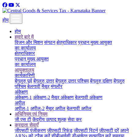
होम
होम
हमारे बारे में
विजन और मिशन
संगठन
क्षेत्राधिकार
प्रधान मुख्य आयुक्त
का कार्यालय
क्षेत्राधिकार
प्रधान मुख्य आयुक्त
का कार्यालय
आयुक्तालय
कार्यकारिणी
बेंगलुरु पूर्व
बेंगलुरु उत्तर
बेंगलुरु उत्तर पश्चिम
बेंगलुरु दक्षिण
बेंगलुरु
पश्चिम
बेलगावी
मैसूर
मंगलौर
अंकेक्षण
अंकेक्षण-1
अंकेक्षण-2
मैसूर अंकेक्षण
बेलगावी अंकेक्षण
अपील
अपील-1
अपील-2
मैसूर अपील
बेलगावी अपील
अधिनियम एवं नियम
जी एस टी
केंद्रीय उत्पाद शुल्क
सेवा कर
करदाता सेवाएँ
जीएसटी पंजीकरण
जीएसटी रिफंड
जीएसटी रिटर्न
जीएसटी दरें
अपने
ARNs को ट्रैक करें
सीबीआईसी डीआईएन सत्यापित करें
समस्या