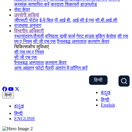
क्रमांक सत्यापित करें
करदाता शिकायतें
डाउनलोड
सेवा केंद्र
उपयोगी कड़ियां
जीएसटी पोर्टल
ई-वे बिल
पी आई बी.
आई सी ई एस
सी.बी.आई.सी
राजभाषा अनुभाग
विभागीय अधिकारी
स्थानांतरण/तैनाती
वरिष्ठता सूची
फार्म
गेस्ट हाउस बुकिंग
केसेस
सी एस
एम ए नियम
सी जी एच एस
पैनलबद्ध अस्पताल
कल्याण केंद्र
चिकित्सकीय सुविधाएं
सी एस एम ए नियम
सी जी एच एस
पैनलबद्ध अस्पताल
कल्याण केंद्र
अन्य अद्यतन
फोटो गैलरी
अंतरंग में लॉगिन करें
हिन्दी
ಕನ್ನಡ
हिन्दी
हिन्दी
English
ಕನ್ನಡ
हिन्दी
ENGLISH