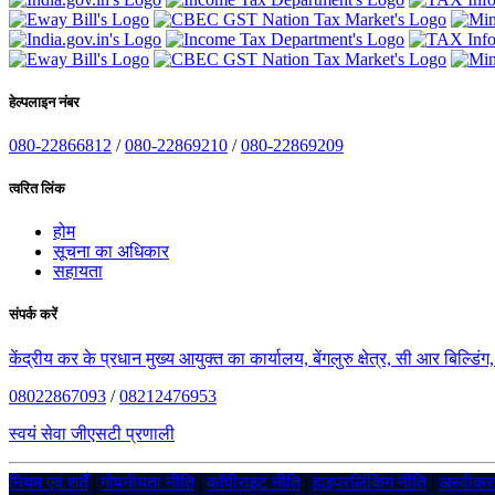
हेल्पलाइन नंबर
080-22866812
/
080-22869210
/
080-22869209
त्वरित लिंक
होम
सूचना का अधिकार
सहायता
संपर्क करें
केंद्रीय कर के प्रधान मुख्य आयुक्त का कार्यालय, बेंगलुरु क्षेत्र, सी आर बिल्डि
08022867093
/
08212476953
स्वयं सेवा जीएसटी प्रणाली
नियम एवं शर्तें
|
गोपनीयता नीति
|
कॉपीराइट नीति
|
हाइपरलिंकिंग नीति
|
अस्वीक