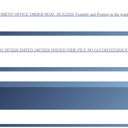
SC on the basis of result of Combined Graduate Level Examination
OFFICE ORDER NOAC DC322026 Transfer and Posting in the grade o
ment by SSC on the basis of result of CombIned Graduate Level E
872026 DATED 24072026 ISSUED VIDE FILE NO GCCOII33252026 
और लोड करें
 in the grade of Superintendent reg
ent of Bengaluru Central Tax Zone on loan basis to formations out