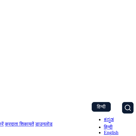
हिन्दी
ಕನ್ನಡ
रें
करदाता शिकायतें
डाउनलोड
हिन्दी
English