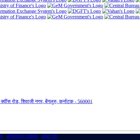
ंग, क्वींस रोड, शिवाजी नगर, बेंगलुरु, कर्नाटक - 560001
रण
|
अभिगम्यता वक्तव्य
|
साइट मैप