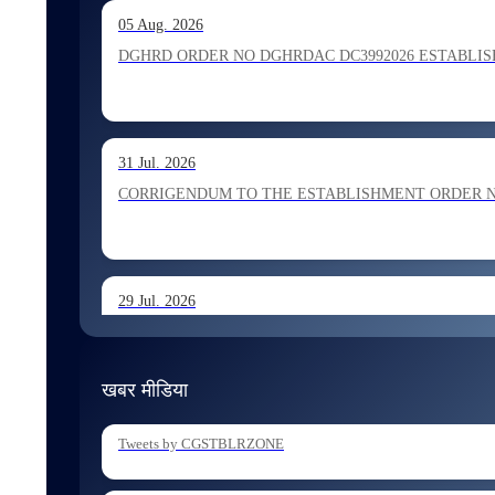
13 Jul. 2026
05 Aug. 2026
Allocation of Inspector recommended for appointment by S
DGHRD ORDER NO DGHRDAC DC3992026 ESTABLISHMENT 
13 Jul. 2026
31 Jul. 2026
Allocation of Executive Assistant recommended for appoint
CORRIGENDUM TO THE ESTABLISHMENT ORDER NO 1
29 Jul. 2026
ESTABLISHMENT ORDER NO 1962026 Transfer and Posting
खबर मीडिया
29 Jul. 2026
Tweets by CGSTBLRZONE
ESTABLISHMENT ORDER NO 1902026 Posting of Superintend