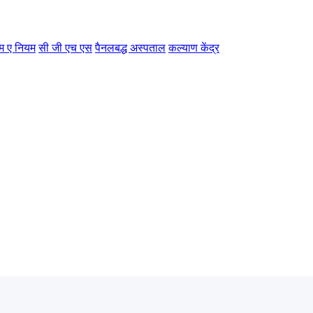
म ए नियम
सी जी एच एस
पैनलबद्ध अस्पताल
कल्याण केंद्र