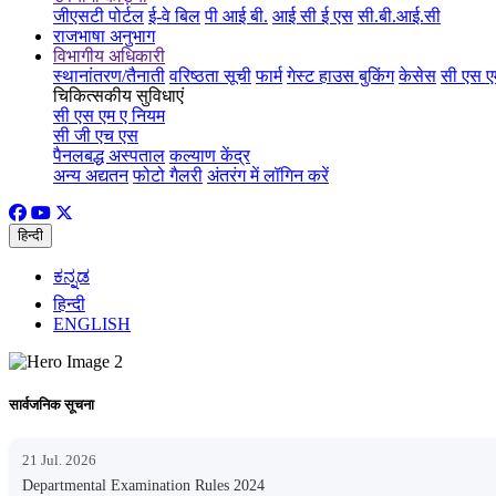
जीएसटी पोर्टल
ई-वे बिल
पी आई बी.
आई सी ई एस
सी.बी.आई.सी
राजभाषा अनुभाग
विभागीय अधिकारी
स्थानांतरण/तैनाती
वरिष्ठता सूची
फार्म
गेस्ट हाउस बुकिंग
केसेस
सी एस ए
चिकित्सकीय सुविधाएं
सी एस एम ए नियम
सी जी एच एस
पैनलबद्ध अस्पताल
कल्याण केंद्र
अन्य अद्यतन
फोटो गैलरी
अंतरंग में लॉगिन करें
हिन्दी
ಕನ್ನಡ
हिन्दी
ENGLISH
सार्वजनिक सूचना
21 Jul. 2026
Departmental Examination Rules 2024