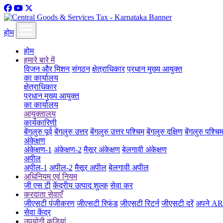
होम
होम
हमारे बारे में
विजन और मिशन
संगठन
क्षेत्राधिकार
प्रधान मुख्य आयुक्त
का कार्यालय
क्षेत्राधिकार
प्रधान मुख्य आयुक्त
का कार्यालय
आयुक्तालय
कार्यकारिणी
बेंगलुरु पूर्व
बेंगलुरु उत्तर
बेंगलुरु उत्तर पश्चिम
बेंगलुरु दक्षिण
बेंगलुरु पश्चि
अंकेक्षण
अंकेक्षण-1
अंकेक्षण-2
मैसूर अंकेक्षण
बेलगावी अंकेक्षण
अपील
अपील-1
अपील-2
मैसूर अपील
बेलगावी अपील
अधिनियम एवं नियम
जी एस टी
केंद्रीय उत्पाद शुल्क
सेवा कर
करदाता सेवाएँ
जीएसटी पंजीकरण
जीएसटी रिफंड
जीएसटी रिटर्न
जीएसटी दरें
अपने ARN
सेवा केंद्र
उपयोगी कड़ियां