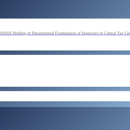
lding of Departmental Examination of Inspectors of Central Tax Cu
by SSC on the basis of result of Combined Graduate Level Examina