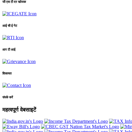
जी एस टी दर खोजक
आई सी ई गेट
आर टी आई
शिकायत
संपर्क करें
महत्वपूर्ण वेबसाइटें