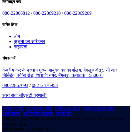
हेल्पलाइन नंबर
080-22866812
/
080-22869210
/
080-22869209
त्वरित लिंक
होम
सूचना का अधिकार
सहायता
संपर्क करें
केंद्रीय कर के प्रधान मुख्य आयुक्त का कार्यालय, बेंगलुरु क्षेत्र, सी आर
बिल्डिंग, क्वींस रोड, शिवाजी नगर, बेंगलुरु, कर्नाटक - 560001
08022867093
/
08212476953
स्वयं सेवा जीएसटी प्रणाली
नियम एवं शर्तें
|
गोपनीयता नीति
|
कॉपीराइट नीति
|
हाइपरलिंकिंग नीति
|
अस्वीकरण
|
अभिगम्यता वक्तव्य
|
साइट मैप
कॉपीराइट © 2025 केंद्रीय वस्तु एवं सेवा कर - बेंगलुरु ज़ोन - कर्नाटक। सर्वाधिकार सुरक्षित।
Visitors:
459
अंतिम अद्यतन: 14 नवंबर 2025