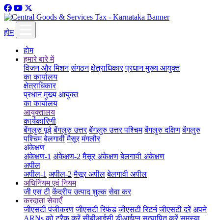
होम
होम
हमारे बारे में
विजन और मिशन
संगठन
क्षेत्राधिकार
प्रधान मुख्य आयुक्त
का कार्यालय
क्षेत्राधिकार
प्रधान मुख्य आयुक्त
का कार्यालय
आयुक्तालय
कार्यकारिणी
बेंगलुरु पूर्व
बेंगलुरु उत्तर
बेंगलुरु उत्तर पश्चिम
बेंगलुरु दक्षिण
बेंगलुरु
पश्चिम
बेलगावी
मैसूर
मंगलौर
अंकेक्षण
अंकेक्षण-1
अंकेक्षण-2
मैसूर अंकेक्षण
बेलगावी अंकेक्षण
अपील
अपील-1
अपील-2
मैसूर अपील
बेलगावी अपील
अधिनियम एवं नियम
जी एस टी
केंद्रीय उत्पाद शुल्क
सेवा कर
करदाता सेवाएँ
जीएसटी पंजीकरण
जीएसटी रिफंड
जीएसटी रिटर्न
जीएसटी दरें
अपने
ARNs को ट्रैक करें
सीबीआईसी डीआईएन सत्यापित करें
समस्या