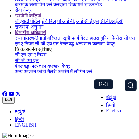
क्रमांक सत्यापित करें
करदाता शिकायतें
डाउनलोड
सेवा केंद्र
उपयोगी कड़ियां
जीएसटी पोर्टल
ई-वे बिल
पी आई बी.
आई सी ई एस
सी.बी.आई.सी
राजभाषा अनुभाग
विभागीय अधिकारी
स्थानांतरण/तैनाती
वरिष्ठता सूची
फार्म
गेस्ट हाउस बुकिंग
केसेस
सी एस
एम ए नियम
सी जी एच एस
पैनलबद्ध अस्पताल
कल्याण केंद्र
चिकित्सकीय सुविधाएं
सी एस एम ए नियम
सी जी एच एस
पैनलबद्ध अस्पताल
कल्याण केंद्र
अन्य अद्यतन
फोटो गैलरी
अंतरंग में लॉगिन करें
हिन्दी
ಕನ್ನಡ
हिन्दी
हिन्दी
English
ಕನ್ನಡ
हिन्दी
ENGLISH