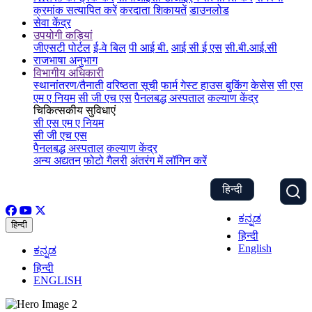
क्रमांक सत्यापित करें
करदाता शिकायतें
डाउनलोड
सेवा केंद्र
उपयोगी कड़ियां
जीएसटी पोर्टल
ई-वे बिल
पी आई बी.
आई सी ई एस
सी.बी.आई.सी
राजभाषा अनुभाग
विभागीय अधिकारी
स्थानांतरण/तैनाती
वरिष्ठता सूची
फार्म
गेस्ट हाउस बुकिंग
केसेस
सी एस
एम ए नियम
सी जी एच एस
पैनलबद्ध अस्पताल
कल्याण केंद्र
चिकित्सकीय सुविधाएं
सी एस एम ए नियम
सी जी एच एस
पैनलबद्ध अस्पताल
कल्याण केंद्र
अन्य अद्यतन
फोटो गैलरी
अंतरंग में लॉगिन करें
हिन्दी
ಕನ್ನಡ
हिन्दी
हिन्दी
English
ಕನ್ನಡ
हिन्दी
ENGLISH