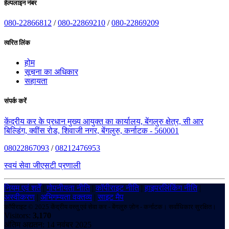
हेल्पलाइन नंबर
080-22866812
/
080-22869210
/
080-22869209
त्वरित लिंक
होम
सूचना का अधिकार
सहायता
संपर्क करें
केंद्रीय कर के प्रधान मुख्य आयुक्त का कार्यालय, बेंगलुरु क्षेत्र, सी आर
बिल्डिंग, क्वींस रोड, शिवाजी नगर, बेंगलुरु, कर्नाटक - 560001
08022867093
/
08212476953
स्वयं सेवा जीएसटी प्रणाली
नियम एवं शर्तें
|
गोपनीयता नीति
|
कॉपीराइट नीति
|
हाइपरलिंकिंग नीति
|
अस्वीकरण
|
अभिगम्यता वक्तव्य
|
साइट मैप
कॉपीराइट © 2025 केंद्रीय वस्तु एवं सेवा कर - बेंगलुरु ज़ोन - कर्नाटक। सर्वाधिकार सुरक्षित।
Visitors:
3,170
अंतिम अद्यतन: 14 नवंबर 2025