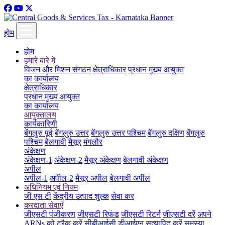
होम
होम
हमारे बारे में
विजन और मिशन
संगठन
क्षेत्राधिकार
प्रधान मुख्य आयुक्त
का कार्यालय
क्षेत्राधिकार
प्रधान मुख्य आयुक्त
का कार्यालय
आयुक्तालय
कार्यकारिणी
बेंगलुरु पूर्व
बेंगलुरु उत्तर
बेंगलुरु उत्तर पश्चिम
बेंगलुरु दक्षिण
बेंगलुरु
पश्चिम
बेलगावी
मैसूर
मंगलौर
अंकेक्षण
अंकेक्षण-1
अंकेक्षण-2
मैसूर अंकेक्षण
बेलगावी अंकेक्षण
अपील
अपील-1
अपील-2
मैसूर अपील
बेलगावी अपील
अधिनियम एवं नियम
जी एस टी
केंद्रीय उत्पाद शुल्क
सेवा कर
करदाता सेवाएँ
जीएसटी पंजीकरण
जीएसटी रिफंड
जीएसटी रिटर्न
जीएसटी दरें
अपने
ARNs को ट्रैक करें
सीबीआईसी डीआईएन सत्यापित करें
समस्या