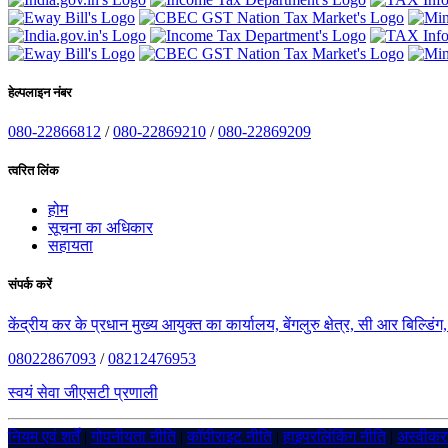
हेल्पलाइन नंबर
080-22866812
/
080-22869210
/
080-22869209
त्वरित लिंक
होम
सूचना का अधिकार
सहायता
संपर्क करें
केंद्रीय कर के प्रधान मुख्य आयुक्त का कार्यालय, बेंगलुरु क्षेत्र, सी आर बिल्डि
08022867093
/
08212476953
स्वयं सेवा जीएसटी प्रणाली
नियम एवं शर्तें
|
गोपनीयता नीति
|
कॉपीराइट नीति
|
हाइपरलिंकिंग नीति
|
अस्वीक