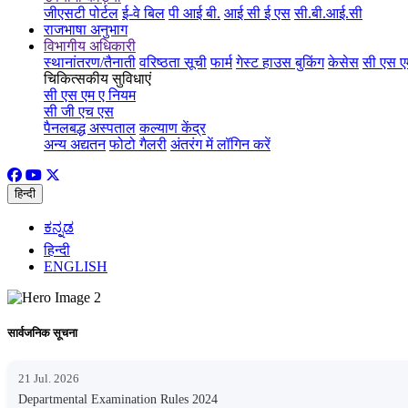
जीएसटी पोर्टल
ई-वे बिल
पी आई बी.
आई सी ई एस
सी.बी.आई.सी
राजभाषा अनुभाग
विभागीय अधिकारी
स्थानांतरण/तैनाती
वरिष्ठता सूची
फार्म
गेस्ट हाउस बुकिंग
केसेस
सी एस ए
चिकित्सकीय सुविधाएं
सी एस एम ए नियम
सी जी एच एस
पैनलबद्ध अस्पताल
कल्याण केंद्र
अन्य अद्यतन
फोटो गैलरी
अंतरंग में लॉगिन करें
हिन्दी
ಕನ್ನಡ
हिन्दी
ENGLISH
सार्वजनिक सूचना
21 Jul. 2026
Departmental Examination Rules 2024