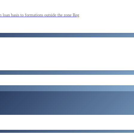
ment by SSC on the basis of result of CombIned Graduate Level E
 loan basis to formations outside the zone Reg
by SSC on U hRM the basis of result of Combined Graduate Level E
और लोड करें
ral Tax and Central Excise for Confirmation from 05082026 to 07