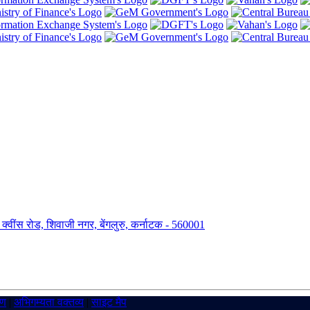
ंग, क्वींस रोड, शिवाजी नगर, बेंगलुरु, कर्नाटक - 560001
रण
|
अभिगम्यता वक्तव्य
|
साइट मैप