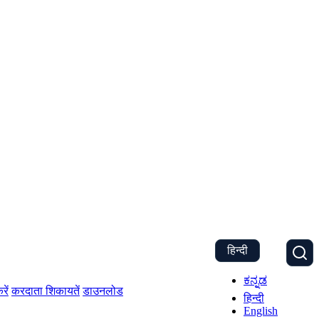
हिन्दी
ಕನ್ನಡ
रें
करदाता शिकायतें
डाउनलोड
हिन्दी
English