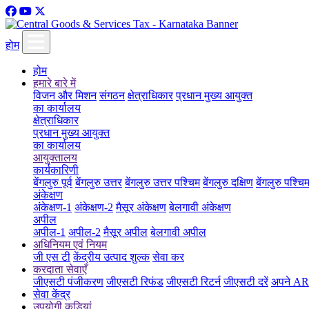
होम
होम
हमारे बारे में
विजन और मिशन
संगठन
क्षेत्राधिकार
प्रधान मुख्य आयुक्त
का कार्यालय
क्षेत्राधिकार
प्रधान मुख्य आयुक्त
का कार्यालय
आयुक्तालय
कार्यकारिणी
बेंगलुरु पूर्व
बेंगलुरु उत्तर
बेंगलुरु उत्तर पश्चिम
बेंगलुरु दक्षिण
बेंगलुरु पश्चि
अंकेक्षण
अंकेक्षण-1
अंकेक्षण-2
मैसूर अंकेक्षण
बेलगावी अंकेक्षण
अपील
अपील-1
अपील-2
मैसूर अपील
बेलगावी अपील
अधिनियम एवं नियम
जी एस टी
केंद्रीय उत्पाद शुल्क
सेवा कर
करदाता सेवाएँ
जीएसटी पंजीकरण
जीएसटी रिफंड
जीएसटी रिटर्न
जीएसटी दरें
अपने ARN
सेवा केंद्र
उपयोगी कड़ियां