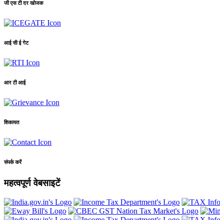
जी एस टी दर खोजक
आई सी ई गेट
आर टी आई
शिकायत
संपर्क करें
महत्वपूर्ण वेबसाइटें