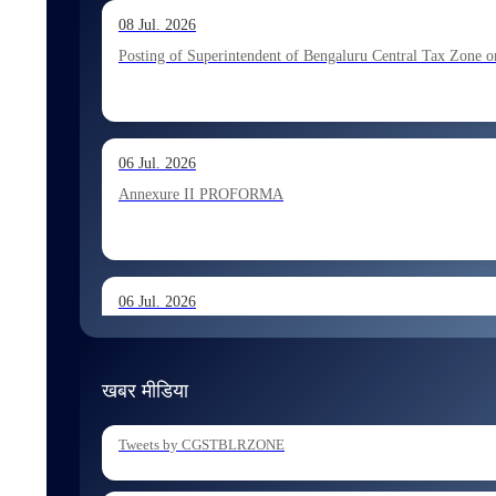
13 Jul. 2026
08 Jul. 2026
Allocation of Executive Assistant recommended for appoint
Posting of Superintendent of Bengaluru Central Tax Zone on
10 Jul. 2026
06 Jul. 2026
Allocation of Tax Assistant recommended for appointment 
Annexure II PROFORMA
06 Jul. 2026
Annexure I August 2026 Exam
खबर मीडिया
06 Jul. 2026
Tweets by CGSTBLRZONE
Holding of Departmental Examination of Inspectors of Cent