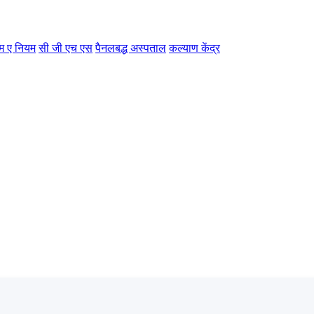
म ए नियम
सी जी एच एस
पैनलबद्ध अस्पताल
कल्याण केंद्र