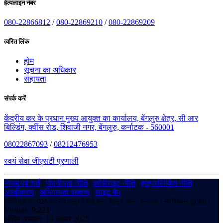
हेल्पलाइन नंबर
080-22866812
/
080-22869210
/
080-22869209
त्वरित लिंक
होम
सूचना का अधिकार
सहायता
संपर्क करें
केंद्रीय कर के प्रधान मुख्य आयुक्त का कार्यालय, बेंगलुरु क्षेत्र, सी आर
बिल्डिंग, क्वींस रोड, शिवाजी नगर, बेंगलुरु, कर्नाटक - 560001
08022867093
/
08212476953
स्वयं सेवा जीएसटी प्रणाली
नियम एवं शर्तें
|
गोपनीयता नीति
|
कॉपीराइट नीति
|
हाइपरलिंकिंग नीति
|
अस्वीकरण
|
अभिगम्यता वक्तव्य
|
साइट मैप
कॉपीराइट © 2025 केंद्रीय वस्तु एवं सेवा कर - बेंगलुरु ज़ोन - कर्नाटक। सर्वाधिकार सुरक्षित।
Visitors:
9,221
अंतिम अद्यतन: 14 नवंबर 2025