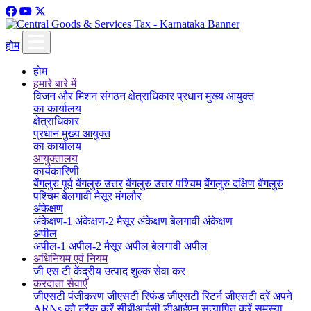
होम
होम
हमारे बारे में
विजन और मिशन
संगठन
क्षेत्राधिकार
प्रधान मुख्य आयुक्त
का कार्यालय
क्षेत्राधिकार
प्रधान मुख्य आयुक्त
का कार्यालय
आयुक्तालय
कार्यकारिणी
बेंगलुरु पूर्व
बेंगलुरु उत्तर
बेंगलुरु उत्तर पश्चिम
बेंगलुरु दक्षिण
बेंगलुरु
पश्चिम
बेलगावी
मैसूर
मंगलौर
अंकेक्षण
अंकेक्षण-1
अंकेक्षण-2
मैसूर अंकेक्षण
बेलगावी अंकेक्षण
अपील
अपील-1
अपील-2
मैसूर अपील
बेलगावी अपील
अधिनियम एवं नियम
जी एस टी
केंद्रीय उत्पाद शुल्क
सेवा कर
करदाता सेवाएँ
जीएसटी पंजीकरण
जीएसटी रिफंड
जीएसटी रिटर्न
जीएसटी दरें
अपने
ARNs को ट्रैक करें
सीबीआईसी डीआईएन सत्यापित करें
समस्या