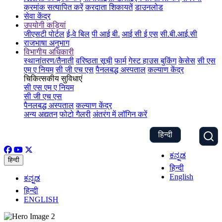
क्रमांक सत्यापित करें
करदाता शिकायतें
डाउनलोड
सेवा केंद्र
उपयोगी कड़ियां
जीएसटी पोर्टल
ई-वे बिल
पी आई बी.
आई सी ई एस
सी.बी.आई.सी
राजभाषा अनुभाग
विभागीय अधिकारी
स्थानांतरण/तैनाती
वरिष्ठता सूची
फार्म
गेस्ट हाउस बुकिंग
केसेस
सी एस
एम ए नियम
सी जी एच एस
पैनलबद्ध अस्पताल
कल्याण केंद्र
चिकित्सकीय सुविधाएं
सी एस एम ए नियम
सी जी एच एस
पैनलबद्ध अस्पताल
कल्याण केंद्र
अन्य अद्यतन
फोटो गैलरी
अंतरंग में लॉगिन करें
हिन्दी
ಕನ್ನಡ
हिन्दी
हिन्दी
English
ಕನ್ನಡ
हिन्दी
ENGLISH