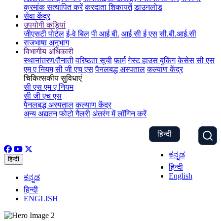
क्रमांक सत्यापित करें
करदाता शिकायतें
डाउनलोड
सेवा केंद्र
उपयोगी कड़ियां
जीएसटी पोर्टल
ई-वे बिल
पी आई बी.
आई सी ई एस
सी.बी.आई.सी
राजभाषा अनुभाग
विभागीय अधिकारी
स्थानांतरण/तैनाती
वरिष्ठता सूची
फार्म
गेस्ट हाउस बुकिंग
केसेस
सी एस
एम ए नियम
सी जी एच एस
पैनलबद्ध अस्पताल
कल्याण केंद्र
चिकित्सकीय सुविधाएं
सी एस एम ए नियम
सी जी एच एस
पैनलबद्ध अस्पताल
कल्याण केंद्र
अन्य अद्यतन
फोटो गैलरी
अंतरंग में लॉगिन करें
हिन्दी
ಕನ್ನಡ
हिन्दी
हिन्दी
English
ಕನ್ನಡ
हिन्दी
ENGLISH