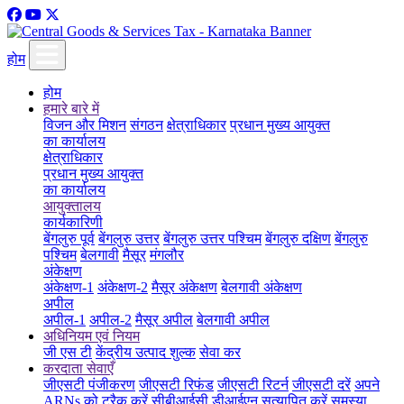
होम
होम
हमारे बारे में
विजन और मिशन
संगठन
क्षेत्राधिकार
प्रधान मुख्य आयुक्त
का कार्यालय
क्षेत्राधिकार
प्रधान मुख्य आयुक्त
का कार्यालय
आयुक्तालय
कार्यकारिणी
बेंगलुरु पूर्व
बेंगलुरु उत्तर
बेंगलुरु उत्तर पश्चिम
बेंगलुरु दक्षिण
बेंगलुरु
पश्चिम
बेलगावी
मैसूर
मंगलौर
अंकेक्षण
अंकेक्षण-1
अंकेक्षण-2
मैसूर अंकेक्षण
बेलगावी अंकेक्षण
अपील
अपील-1
अपील-2
मैसूर अपील
बेलगावी अपील
अधिनियम एवं नियम
जी एस टी
केंद्रीय उत्पाद शुल्क
सेवा कर
करदाता सेवाएँ
जीएसटी पंजीकरण
जीएसटी रिफंड
जीएसटी रिटर्न
जीएसटी दरें
अपने
ARNs को ट्रैक करें
सीबीआईसी डीआईएन सत्यापित करें
समस्या