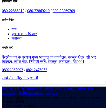
हेल्पलाइन नंबर
080-22866812
/
080-22869210
/
080-22869209
त्वरित लिंक
होम
सूचना का अधिकार
सहायता
संपर्क करें
केंद्रीय कर के प्रधान मुख्य आयुक्त का कार्यालय, बेंगलुरु क्षेत्र, सी आर
बिल्डिंग, क्वींस रोड, शिवाजी नगर, बेंगलुरु, कर्नाटक - 560001
08022867093
/
08212476953
स्वयं सेवा जीएसटी प्रणाली
नियम एवं शर्तें
|
गोपनीयता नीति
|
कॉपीराइट नीति
|
हाइपरलिंकिंग नीति
|
अस्वीकरण
|
अभिगम्यता वक्तव्य
|
साइट मैप
कॉपीराइट © 2025 केंद्रीय वस्तु एवं सेवा कर - बेंगलुरु ज़ोन - कर्नाटक। सर्वाधिकार सुरक्षित।
Visitors:
5,510
अंतिम अद्यतन: 14 नवंबर 2025