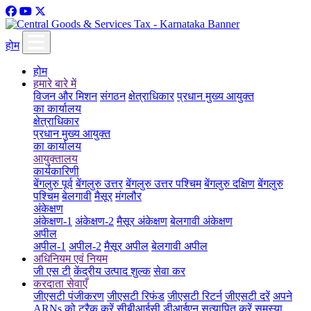
होम
होम
हमारे बारे में
विजन और मिशन
संगठन
क्षेत्राधिकार
प्रधान मुख्य आयुक्त
का कार्यालय
क्षेत्राधिकार
प्रधान मुख्य आयुक्त
का कार्यालय
आयुक्तालय
कार्यकारिणी
बेंगलुरु पूर्व
बेंगलुरु उत्तर
बेंगलुरु उत्तर पश्चिम
बेंगलुरु दक्षिण
बेंगलुरु
पश्चिम
बेलगावी
मैसूर
मंगलौर
अंकेक्षण
अंकेक्षण-1
अंकेक्षण-2
मैसूर अंकेक्षण
बेलगावी अंकेक्षण
अपील
अपील-1
अपील-2
मैसूर अपील
बेलगावी अपील
अधिनियम एवं नियम
जी एस टी
केंद्रीय उत्पाद शुल्क
सेवा कर
करदाता सेवाएँ
जीएसटी पंजीकरण
जीएसटी रिफंड
जीएसटी रिटर्न
जीएसटी दरें
अपने
ARNs को ट्रैक करें
सीबीआईसी डीआईएन सत्यापित करें
समस्या