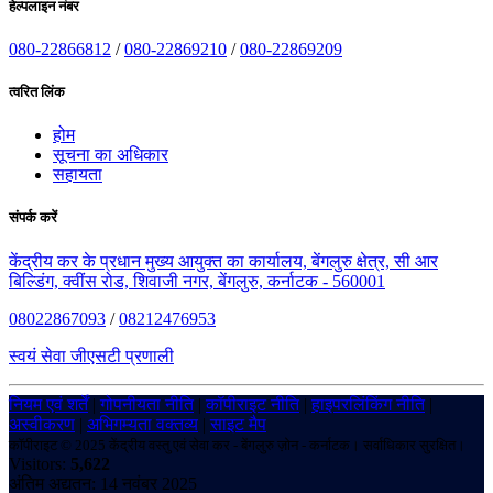
हेल्पलाइन नंबर
080-22866812
/
080-22869210
/
080-22869209
त्वरित लिंक
होम
सूचना का अधिकार
सहायता
संपर्क करें
केंद्रीय कर के प्रधान मुख्य आयुक्त का कार्यालय, बेंगलुरु क्षेत्र, सी आर
बिल्डिंग, क्वींस रोड, शिवाजी नगर, बेंगलुरु, कर्नाटक - 560001
08022867093
/
08212476953
स्वयं सेवा जीएसटी प्रणाली
नियम एवं शर्तें
|
गोपनीयता नीति
|
कॉपीराइट नीति
|
हाइपरलिंकिंग नीति
|
अस्वीकरण
|
अभिगम्यता वक्तव्य
|
साइट मैप
कॉपीराइट © 2025 केंद्रीय वस्तु एवं सेवा कर - बेंगलुरु ज़ोन - कर्नाटक। सर्वाधिकार सुरक्षित।
Visitors:
5,622
अंतिम अद्यतन: 14 नवंबर 2025