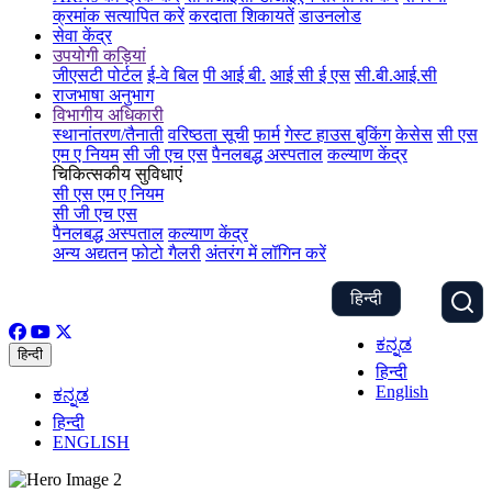
क्रमांक सत्यापित करें
करदाता शिकायतें
डाउनलोड
सेवा केंद्र
उपयोगी कड़ियां
जीएसटी पोर्टल
ई-वे बिल
पी आई बी.
आई सी ई एस
सी.बी.आई.सी
राजभाषा अनुभाग
विभागीय अधिकारी
स्थानांतरण/तैनाती
वरिष्ठता सूची
फार्म
गेस्ट हाउस बुकिंग
केसेस
सी एस
एम ए नियम
सी जी एच एस
पैनलबद्ध अस्पताल
कल्याण केंद्र
चिकित्सकीय सुविधाएं
सी एस एम ए नियम
सी जी एच एस
पैनलबद्ध अस्पताल
कल्याण केंद्र
अन्य अद्यतन
फोटो गैलरी
अंतरंग में लॉगिन करें
हिन्दी
ಕನ್ನಡ
हिन्दी
हिन्दी
English
ಕನ್ನಡ
हिन्दी
ENGLISH