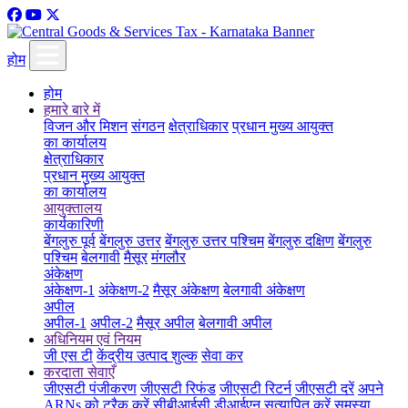
होम
होम
हमारे बारे में
विजन और मिशन
संगठन
क्षेत्राधिकार
प्रधान मुख्य आयुक्त
का कार्यालय
क्षेत्राधिकार
प्रधान मुख्य आयुक्त
का कार्यालय
आयुक्तालय
कार्यकारिणी
बेंगलुरु पूर्व
बेंगलुरु उत्तर
बेंगलुरु उत्तर पश्चिम
बेंगलुरु दक्षिण
बेंगलुरु
पश्चिम
बेलगावी
मैसूर
मंगलौर
अंकेक्षण
अंकेक्षण-1
अंकेक्षण-2
मैसूर अंकेक्षण
बेलगावी अंकेक्षण
अपील
अपील-1
अपील-2
मैसूर अपील
बेलगावी अपील
अधिनियम एवं नियम
जी एस टी
केंद्रीय उत्पाद शुल्क
सेवा कर
करदाता सेवाएँ
जीएसटी पंजीकरण
जीएसटी रिफंड
जीएसटी रिटर्न
जीएसटी दरें
अपने
ARNs को ट्रैक करें
सीबीआईसी डीआईएन सत्यापित करें
समस्या