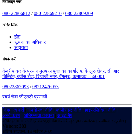
हेल्पलाइन नंबर
080-22866812
/
080-22869210
/
080-22869209
त्वरित लिंक
होम
सूचना का अधिकार
सहायता
संपर्क करें
केंद्रीय कर के प्रधान मुख्य आयुक्त का कार्यालय, बेंगलुरु क्षेत्र, सी आर
बिल्डिंग, क्वींस रोड, शिवाजी नगर, बेंगलुरु, कर्नाटक - 560001
08022867093
/
08212476953
स्वयं सेवा जीएसटी प्रणाली
नियम एवं शर्तें
|
गोपनीयता नीति
|
कॉपीराइट नीति
|
हाइपरलिंकिंग नीति
|
अस्वीकरण
|
अभिगम्यता वक्तव्य
|
साइट मैप
कॉपीराइट © 2025 केंद्रीय वस्तु एवं सेवा कर - बेंगलुरु ज़ोन - कर्नाटक। सर्वाधिकार सुरक्षित।
Visitors:
383
अंतिम अद्यतन: 14 नवंबर 2025