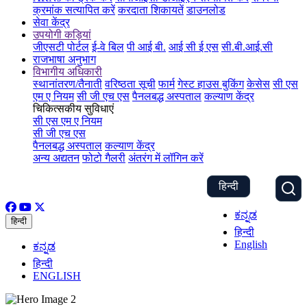
क्रमांक सत्यापित करें
करदाता शिकायतें
डाउनलोड
सेवा केंद्र
उपयोगी कड़ियां
जीएसटी पोर्टल
ई-वे बिल
पी आई बी.
आई सी ई एस
सी.बी.आई.सी
राजभाषा अनुभाग
विभागीय अधिकारी
स्थानांतरण/तैनाती
वरिष्ठता सूची
फार्म
गेस्ट हाउस बुकिंग
केसेस
सी एस
एम ए नियम
सी जी एच एस
पैनलबद्ध अस्पताल
कल्याण केंद्र
चिकित्सकीय सुविधाएं
सी एस एम ए नियम
सी जी एच एस
पैनलबद्ध अस्पताल
कल्याण केंद्र
अन्य अद्यतन
फोटो गैलरी
अंतरंग में लॉगिन करें
हिन्दी
ಕನ್ನಡ
हिन्दी
हिन्दी
English
ಕನ್ನಡ
हिन्दी
ENGLISH