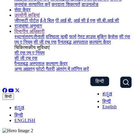
क्रमांक सत्यापित करें
करदाता शिकायतें
डाउनलोड
सेवा केंद्र
उपयोगी कड़ियां
जीएसटी पोर्टल
ई-वे बिल
पी आई बी.
आई सी ई एस
सी.बी.आई.सी
राजभाषा अनुभाग
विभागीय अधिकारी
स्थानांतरण/तैनाती
वरिष्ठता सूची
फार्म
गेस्ट हाउस बुकिंग
केसेस
सी एस
एम ए नियम
सी जी एच एस
पैनलबद्ध अस्पताल
कल्याण केंद्र
चिकित्सकीय सुविधाएं
सी एस एम ए नियम
सी जी एच एस
पैनलबद्ध अस्पताल
कल्याण केंद्र
अन्य अद्यतन
फोटो गैलरी
अंतरंग में लॉगिन करें
हिन्दी
ಕನ್ನಡ
हिन्दी
हिन्दी
English
ಕನ್ನಡ
हिन्दी
ENGLISH