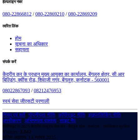
हेल्पलाइन नंबर
080-22866812
/
080-22869210
/
080-22869209
त्वरित लिंक
होम
सूचना का अधिकार
सहायता
संपर्क करें
केंद्रीय कर के प्रधान मुख्य आयुक्त का कार्यालय, बेंगलुरु क्षेत्र, सी आर
बिल्डिंग, क्वींस रोड, शिवाजी नगर, बेंगलुरु, कर्नाटक - 560001
08022867093
/
08212476953
स्वयं सेवा जीएसटी प्रणाली
नियम एवं शर्तें
|
गोपनीयता नीति
|
कॉपीराइट नीति
|
हाइपरलिंकिंग नीति
|
अस्वीकरण
|
अभिगम्यता वक्तव्य
|
साइट मैप
कॉपीराइट © 2025 केंद्रीय वस्तु एवं सेवा कर - बेंगलुरु ज़ोन - कर्नाटक। सर्वाधिकार सुरक्षित।
Visitors:
3,042
अंतिम अद्यतन: 14 नवंबर 2025