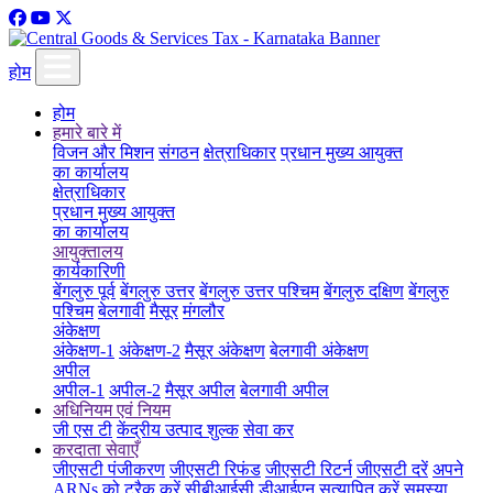
होम
होम
हमारे बारे में
विजन और मिशन
संगठन
क्षेत्राधिकार
प्रधान मुख्य आयुक्त
का कार्यालय
क्षेत्राधिकार
प्रधान मुख्य आयुक्त
का कार्यालय
आयुक्तालय
कार्यकारिणी
बेंगलुरु पूर्व
बेंगलुरु उत्तर
बेंगलुरु उत्तर पश्चिम
बेंगलुरु दक्षिण
बेंगलुरु
पश्चिम
बेलगावी
मैसूर
मंगलौर
अंकेक्षण
अंकेक्षण-1
अंकेक्षण-2
मैसूर अंकेक्षण
बेलगावी अंकेक्षण
अपील
अपील-1
अपील-2
मैसूर अपील
बेलगावी अपील
अधिनियम एवं नियम
जी एस टी
केंद्रीय उत्पाद शुल्क
सेवा कर
करदाता सेवाएँ
जीएसटी पंजीकरण
जीएसटी रिफंड
जीएसटी रिटर्न
जीएसटी दरें
अपने
ARNs को ट्रैक करें
सीबीआईसी डीआईएन सत्यापित करें
समस्या