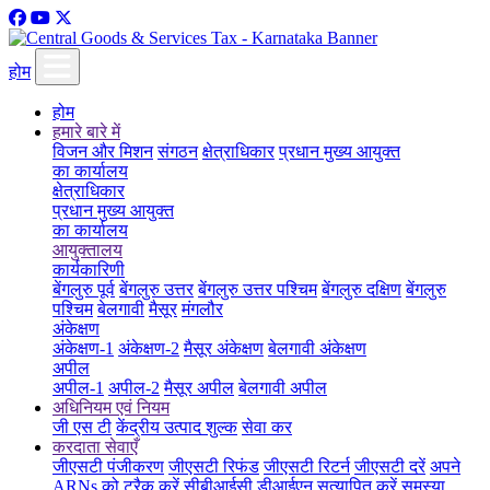
होम
होम
हमारे बारे में
विजन और मिशन
संगठन
क्षेत्राधिकार
प्रधान मुख्य आयुक्त
का कार्यालय
क्षेत्राधिकार
प्रधान मुख्य आयुक्त
का कार्यालय
आयुक्तालय
कार्यकारिणी
बेंगलुरु पूर्व
बेंगलुरु उत्तर
बेंगलुरु उत्तर पश्चिम
बेंगलुरु दक्षिण
बेंगलुरु
पश्चिम
बेलगावी
मैसूर
मंगलौर
अंकेक्षण
अंकेक्षण-1
अंकेक्षण-2
मैसूर अंकेक्षण
बेलगावी अंकेक्षण
अपील
अपील-1
अपील-2
मैसूर अपील
बेलगावी अपील
अधिनियम एवं नियम
जी एस टी
केंद्रीय उत्पाद शुल्क
सेवा कर
करदाता सेवाएँ
जीएसटी पंजीकरण
जीएसटी रिफंड
जीएसटी रिटर्न
जीएसटी दरें
अपने
ARNs को ट्रैक करें
सीबीआईसी डीआईएन सत्यापित करें
समस्या