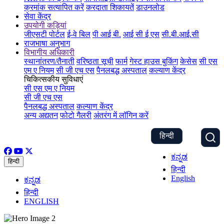
क्रमांक सत्यापित करें
करदाता शिकायतें
डाउनलोड
सेवा केंद्र
उपयोगी कड़ियां
जीएसटी पोर्टल
ई-वे बिल
पी आई बी.
आई सी ई एस
सी.बी.आई.सी
राजभाषा अनुभाग
विभागीय अधिकारी
स्थानांतरण/तैनाती
वरिष्ठता सूची
फार्म
गेस्ट हाउस बुकिंग
केसेस
सी एस
एम ए नियम
सी जी एच एस
पैनलबद्ध अस्पताल
कल्याण केंद्र
चिकित्सकीय सुविधाएं
सी एस एम ए नियम
सी जी एच एस
पैनलबद्ध अस्पताल
कल्याण केंद्र
अन्य अद्यतन
फोटो गैलरी
अंतरंग में लॉगिन करें
हिन्दी
ಕನ್ನಡ
हिन्दी
हिन्दी
English
ಕನ್ನಡ
हिन्दी
ENGLISH