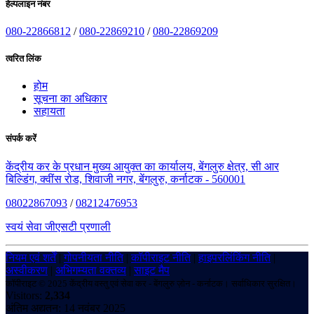
हेल्पलाइन नंबर
080-22866812
/
080-22869210
/
080-22869209
त्वरित लिंक
होम
सूचना का अधिकार
सहायता
संपर्क करें
केंद्रीय कर के प्रधान मुख्य आयुक्त का कार्यालय, बेंगलुरु क्षेत्र, सी आर
बिल्डिंग, क्वींस रोड, शिवाजी नगर, बेंगलुरु, कर्नाटक - 560001
08022867093
/
08212476953
स्वयं सेवा जीएसटी प्रणाली
नियम एवं शर्तें
|
गोपनीयता नीति
|
कॉपीराइट नीति
|
हाइपरलिंकिंग नीति
|
अस्वीकरण
|
अभिगम्यता वक्तव्य
|
साइट मैप
कॉपीराइट © 2025 केंद्रीय वस्तु एवं सेवा कर - बेंगलुरु ज़ोन - कर्नाटक। सर्वाधिकार सुरक्षित।
Visitors:
2,334
अंतिम अद्यतन: 14 नवंबर 2025