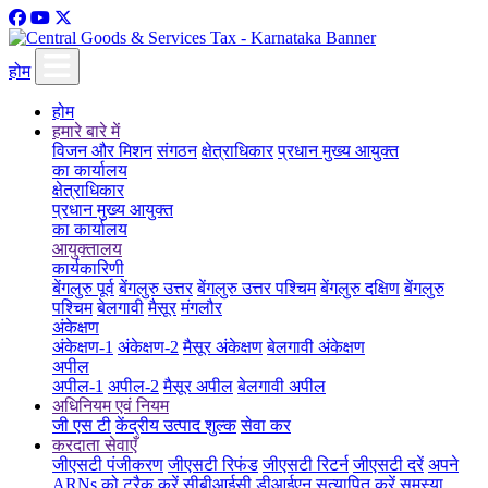
होम
होम
हमारे बारे में
विजन और मिशन
संगठन
क्षेत्राधिकार
प्रधान मुख्य आयुक्त
का कार्यालय
क्षेत्राधिकार
प्रधान मुख्य आयुक्त
का कार्यालय
आयुक्तालय
कार्यकारिणी
बेंगलुरु पूर्व
बेंगलुरु उत्तर
बेंगलुरु उत्तर पश्चिम
बेंगलुरु दक्षिण
बेंगलुरु
पश्चिम
बेलगावी
मैसूर
मंगलौर
अंकेक्षण
अंकेक्षण-1
अंकेक्षण-2
मैसूर अंकेक्षण
बेलगावी अंकेक्षण
अपील
अपील-1
अपील-2
मैसूर अपील
बेलगावी अपील
अधिनियम एवं नियम
जी एस टी
केंद्रीय उत्पाद शुल्क
सेवा कर
करदाता सेवाएँ
जीएसटी पंजीकरण
जीएसटी रिफंड
जीएसटी रिटर्न
जीएसटी दरें
अपने
ARNs को ट्रैक करें
सीबीआईसी डीआईएन सत्यापित करें
समस्या