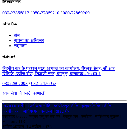
हेल्पलाइन नंबर
080-22866812
/
080-22869210
/
080-22869209
त्वरित लिंक
होम
सूचना का अधिकार
सहायता
संपर्क करें
केंद्रीय कर के प्रधान मुख्य आयुक्त का कार्यालय, बेंगलुरु क्षेत्र, सी आर
बिल्डिंग, क्वींस रोड, शिवाजी नगर, बेंगलुरु, कर्नाटक - 560001
08022867093
/
08212476953
स्वयं सेवा जीएसटी प्रणाली
नियम एवं शर्तें
|
गोपनीयता नीति
|
कॉपीराइट नीति
|
हाइपरलिंकिंग नीति
|
अस्वीकरण
|
अभिगम्यता वक्तव्य
|
साइट मैप
कॉपीराइट © 2025 केंद्रीय वस्तु एवं सेवा कर - बेंगलुरु ज़ोन - कर्नाटक। सर्वाधिकार सुरक्षित।
Visitors:
113
अंतिम अद्यतन: 14 नवंबर 2025