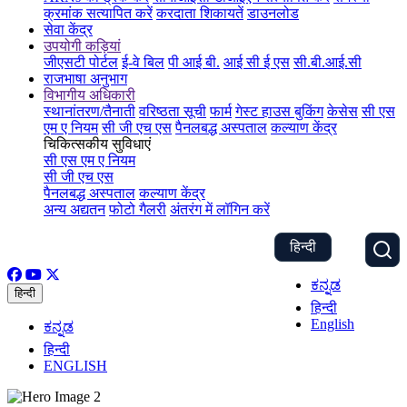
क्रमांक सत्यापित करें
करदाता शिकायतें
डाउनलोड
सेवा केंद्र
उपयोगी कड़ियां
जीएसटी पोर्टल
ई-वे बिल
पी आई बी.
आई सी ई एस
सी.बी.आई.सी
राजभाषा अनुभाग
विभागीय अधिकारी
स्थानांतरण/तैनाती
वरिष्ठता सूची
फार्म
गेस्ट हाउस बुकिंग
केसेस
सी एस
एम ए नियम
सी जी एच एस
पैनलबद्ध अस्पताल
कल्याण केंद्र
चिकित्सकीय सुविधाएं
सी एस एम ए नियम
सी जी एच एस
पैनलबद्ध अस्पताल
कल्याण केंद्र
अन्य अद्यतन
फोटो गैलरी
अंतरंग में लॉगिन करें
हिन्दी
ಕನ್ನಡ
हिन्दी
हिन्दी
English
ಕನ್ನಡ
हिन्दी
ENGLISH