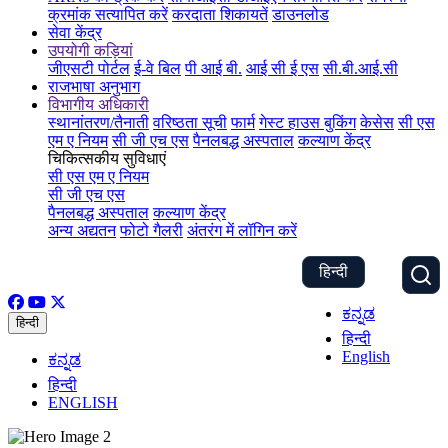
क्रमांक सत्यापित करें
करदाता शिकायतें
डाउनलोड
सेवा केंद्र
उपयोगी कड़ियां
जीएसटी पोर्टल
ई-वे बिल
पी आई बी.
आई सी ई एस
सी.बी.आई.सी
राजभाषा अनुभाग
विभागीय अधिकारी
स्थानांतरण/तैनाती
वरिष्ठता सूची
फार्म
गेस्ट हाउस बुकिंग
केसेस
सी एस
एम ए नियम
सी जी एच एस
पैनलबद्ध अस्पताल
कल्याण केंद्र
चिकित्सकीय सुविधाएं
सी एस एम ए नियम
सी जी एच एस
पैनलबद्ध अस्पताल
कल्याण केंद्र
अन्य अद्यतन
फोटो गैलरी
अंतरंग में लॉगिन करें
हिन्दी
ಕನ್ನಡ
हिन्दी
हिन्दी
English
ಕನ್ನಡ
हिन्दी
ENGLISH