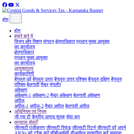
होम
होम
हमारे बारे में
विजन और मिशन
संगठन
क्षेत्राधिकार
प्रधान मुख्य आयुक्त
का कार्यालय
क्षेत्राधिकार
प्रधान मुख्य आयुक्त
का कार्यालय
आयुक्तालय
कार्यकारिणी
बेंगलुरु पूर्व
बेंगलुरु उत्तर
बेंगलुरु उत्तर पश्चिम
बेंगलुरु दक्षिण
बेंगलुरु
पश्चिम
बेलगावी
मैसूर
मंगलौर
अंकेक्षण
अंकेक्षण-1
अंकेक्षण-2
मैसूर अंकेक्षण
बेलगावी अंकेक्षण
अपील
अपील-1
अपील-2
मैसूर अपील
बेलगावी अपील
अधिनियम एवं नियम
जी एस टी
केंद्रीय उत्पाद शुल्क
सेवा कर
करदाता सेवाएँ
जीएसटी पंजीकरण
जीएसटी रिफंड
जीएसटी रिटर्न
जीएसटी दरें
अपने
ARNs को ट्रैक करें
सीबीआईसी डीआईएन सत्यापित करें
समस्या