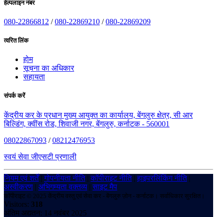
हेल्पलाइन नंबर
080-22866812
/
080-22869210
/
080-22869209
त्वरित लिंक
होम
सूचना का अधिकार
सहायता
संपर्क करें
केंद्रीय कर के प्रधान मुख्य आयुक्त का कार्यालय, बेंगलुरु क्षेत्र, सी आर
बिल्डिंग, क्वींस रोड, शिवाजी नगर, बेंगलुरु, कर्नाटक - 560001
08022867093
/
08212476953
स्वयं सेवा जीएसटी प्रणाली
नियम एवं शर्तें
|
गोपनीयता नीति
|
कॉपीराइट नीति
|
हाइपरलिंकिंग नीति
|
अस्वीकरण
|
अभिगम्यता वक्तव्य
|
साइट मैप
कॉपीराइट © 2025 केंद्रीय वस्तु एवं सेवा कर - बेंगलुरु ज़ोन - कर्नाटक। सर्वाधिकार सुरक्षित।
Visitors:
318
अंतिम अद्यतन: 14 नवंबर 2025