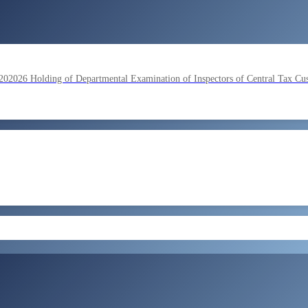
lding of Departmental Examination of Inspectors of Central Tax Cu
by SSC on the basis of result of Combined Graduate Level Examina