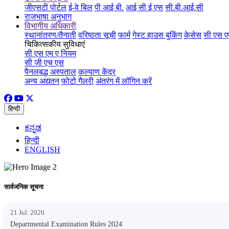
जीएसटी पोर्टल
ई-वे बिल
पी आई बी.
आई सी ई एस
सी.बी.आई.सी
राजभाषा अनुभाग
विभागीय अधिकारी
स्थानांतरण/तैनाती
वरिष्ठता सूची
फार्म
गेस्ट हाउस बुकिंग
केसेस
सी एस ए
चिकित्सकीय सुविधाएं
सी एस एम ए नियम
सी जी एच एस
पैनलबद्ध अस्पताल
कल्याण केंद्र
अन्य अद्यतन
फोटो गैलरी
अंतरंग में लॉगिन करें
हिन्दी
ಕನ್ನಡ
हिन्दी
ENGLISH
सार्वजनिक सूचना
21 Jul. 2026
Departmental Examination Rules 2024