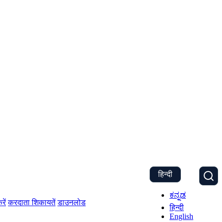
हिन्दी
ಕನ್ನಡ
रें
करदाता शिकायतें
डाउनलोड
हिन्दी
English