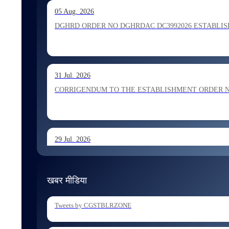
13 Jul. 2026
05 Aug. 2026
Allocation of Inspector recommended for appointment by S
DGHRD ORDER NO DGHRDAC DC3992026 ESTABLISHMENT 
13 Jul. 2026
31 Jul. 2026
Allocation of Executive Assistant recommended for appoint
CORRIGENDUM TO THE ESTABLISHMENT ORDER NO 1
29 Jul. 2026
ESTABLISHMENT ORDER NO 1962026 Transfer and Posting
खबर मीडिया
29 Jul. 2026
Tweets by CGSTBLRZONE
ESTABLISHMENT ORDER NO 1902026 Posting of Superintend