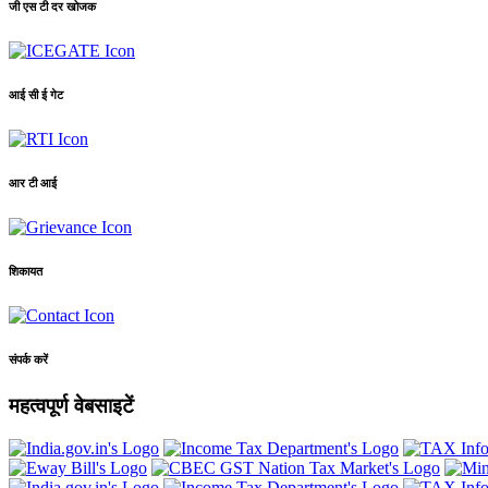
जी एस टी दर खोजक
आई सी ई गेट
आर टी आई
शिकायत
संपर्क करें
महत्वपूर्ण वेबसाइटें