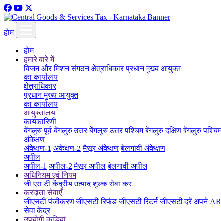
होम
होम
हमारे बारे में
विजन और मिशन
संगठन
क्षेत्राधिकार
प्रधान मुख्य आयुक्त
का कार्यालय
क्षेत्राधिकार
प्रधान मुख्य आयुक्त
का कार्यालय
आयुक्तालय
कार्यकारिणी
बेंगलुरु पूर्व
बेंगलुरु उत्तर
बेंगलुरु उत्तर पश्चिम
बेंगलुरु दक्षिण
बेंगलुरु पश्चि
अंकेक्षण
अंकेक्षण-1
अंकेक्षण-2
मैसूर अंकेक्षण
बेलगावी अंकेक्षण
अपील
अपील-1
अपील-2
मैसूर अपील
बेलगावी अपील
अधिनियम एवं नियम
जी एस टी
केंद्रीय उत्पाद शुल्क
सेवा कर
करदाता सेवाएँ
जीएसटी पंजीकरण
जीएसटी रिफंड
जीएसटी रिटर्न
जीएसटी दरें
अपने ARN
सेवा केंद्र
उपयोगी कड़ियां