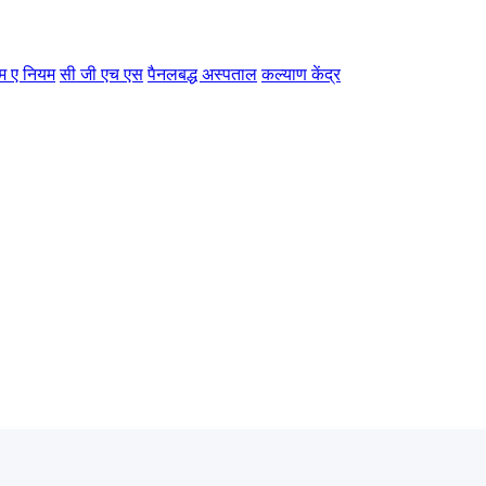
म ए नियम
सी जी एच एस
पैनलबद्ध अस्पताल
कल्याण केंद्र