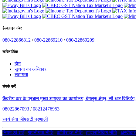
हेल्पलाइन नंबर
080-22866812
/
080-22869210
/
080-22869209
त्वरित लिंक
होम
सूचना का अधिकार
सहायता
संपर्क करें
केंद्रीय कर के प्रधान मुख्य आयुक्त का कार्यालय, बेंगलुरु क्षेत्र, सी आर बिल्डि
08022867093
/
08212476953
स्वयं सेवा जीएसटी प्रणाली
नियम एवं शर्तें
|
गोपनीयता नीति
|
कॉपीराइट नीति
|
हाइपरलिंकिंग नीति
|
अस्वीक