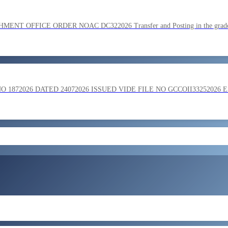
SC on the basis of result of Combined Graduate Level Examination
OFFICE ORDER NOAC DC322026 Transfer and Posting in the grade o
ment by SSC on the basis of result of CombIned Graduate Level E
872026 DATED 24072026 ISSUED VIDE FILE NO GCCOII33252026 
और लोड करें
 in the grade of Superintendent reg
ent of Bengaluru Central Tax Zone on loan basis to formations out