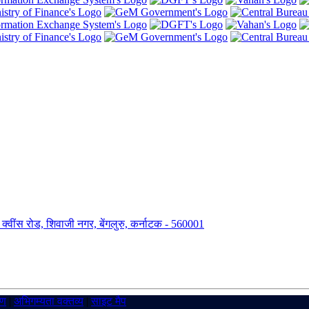
ंग, क्वींस रोड, शिवाजी नगर, बेंगलुरु, कर्नाटक - 560001
रण
|
अभिगम्यता वक्तव्य
|
साइट मैप