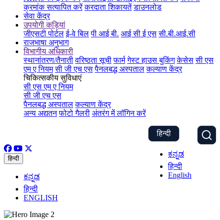
क्रमांक सत्यापित करें
करदाता शिकायतें
डाउनलोड
सेवा केंद्र
उपयोगी कड़ियां
जीएसटी पोर्टल
ई-वे बिल
पी आई बी.
आई सी ई एस
सी.बी.आई.सी
राजभाषा अनुभाग
विभागीय अधिकारी
स्थानांतरण/तैनाती
वरिष्ठता सूची
फार्म
गेस्ट हाउस बुकिंग
केसेस
सी एस
एम ए नियम
सी जी एच एस
पैनलबद्ध अस्पताल
कल्याण केंद्र
चिकित्सकीय सुविधाएं
सी एस एम ए नियम
सी जी एच एस
पैनलबद्ध अस्पताल
कल्याण केंद्र
अन्य अद्यतन
फोटो गैलरी
अंतरंग में लॉगिन करें
हिन्दी
ಕನ್ನಡ
हिन्दी
हिन्दी
English
ಕನ್ನಡ
हिन्दी
ENGLISH