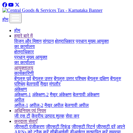
होम
होम
हमारे बारे में
विजन और मिशन
संगठन
क्षेत्राधिकार
प्रधान मुख्य आयुक्त
का कार्यालय
क्षेत्राधिकार
प्रधान मुख्य आयुक्त
का कार्यालय
आयुक्तालय
कार्यकारिणी
बेंगलुरु पूर्व
बेंगलुरु उत्तर
बेंगलुरु उत्तर पश्चिम
बेंगलुरु दक्षिण
बेंगलुरु
पश्चिम
बेलगावी
मैसूर
मंगलौर
अंकेक्षण
अंकेक्षण-1
अंकेक्षण-2
मैसूर अंकेक्षण
बेलगावी अंकेक्षण
अपील
अपील-1
अपील-2
मैसूर अपील
बेलगावी अपील
अधिनियम एवं नियम
जी एस टी
केंद्रीय उत्पाद शुल्क
सेवा कर
करदाता सेवाएँ
जीएसटी पंजीकरण
जीएसटी रिफंड
जीएसटी रिटर्न
जीएसटी दरें
अपने
ARNs को ट्रैक करें
सीबीआईसी डीआईएन सत्यापित करें
समस्या