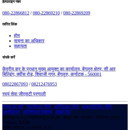
हेल्पलाइन नंबर
080-22866812
/
080-22869210
/
080-22869209
त्वरित लिंक
होम
सूचना का अधिकार
सहायता
संपर्क करें
केंद्रीय कर के प्रधान मुख्य आयुक्त का कार्यालय, बेंगलुरु क्षेत्र, सी आर
बिल्डिंग, क्वींस रोड, शिवाजी नगर, बेंगलुरु, कर्नाटक - 560001
08022867093
/
08212476953
स्वयं सेवा जीएसटी प्रणाली
नियम एवं शर्तें
|
गोपनीयता नीति
|
कॉपीराइट नीति
|
हाइपरलिंकिंग नीति
|
अस्वीकरण
|
अभिगम्यता वक्तव्य
|
साइट मैप
कॉपीराइट © 2025 केंद्रीय वस्तु एवं सेवा कर - बेंगलुरु ज़ोन - कर्नाटक। सर्वाधिकार सुरक्षित।
Visitors:
3,519
अंतिम अद्यतन: 14 नवंबर 2025