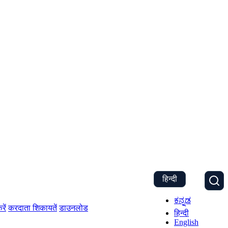
हिन्दी
ಕನ್ನಡ
रें
करदाता शिकायतें
डाउनलोड
हिन्दी
English