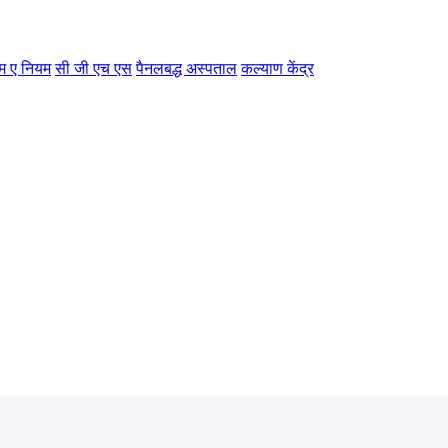
म ए नियम
सी जी एच एस
पैनलबद्ध अस्पताल
कल्याण केंद्र