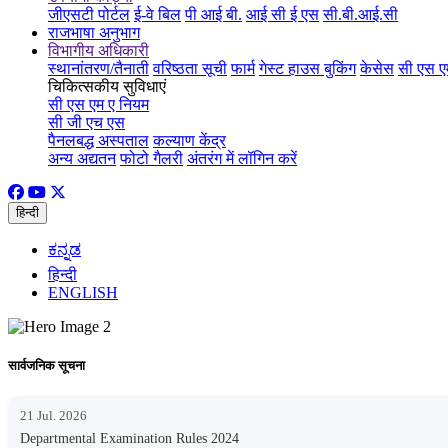
जीएसटी पोर्टल
ई-वे बिल
पी आई बी.
आई सी ई एस
सी.बी.आई.सी
राजभाषा अनुभाग
विभागीय अधिकारी
स्थानांतरण/तैनाती
वरिष्ठता सूची
फार्म
गेस्ट हाउस बुकिंग
केसेस
सी एस ए
चिकित्सकीय सुविधाएं
सी एस एम ए नियम
सी जी एच एस
पैनलबद्ध अस्पताल
कल्याण केंद्र
अन्य अद्यतन
फोटो गैलरी
अंतरंग में लॉगिन करें
हिन्दी
ಕನ್ನಡ
हिन्दी
ENGLISH
सार्वजनिक सूचना
21 Jul. 2026
Departmental Examination Rules 2024