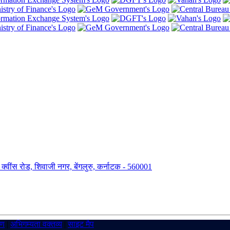
ंग, क्वींस रोड, शिवाजी नगर, बेंगलुरु, कर्नाटक - 560001
रण
|
अभिगम्यता वक्तव्य
|
साइट मैप