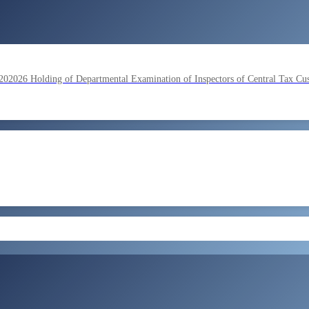
lding of Departmental Examination of Inspectors of Central Tax Cu
by SSC on the basis of result of Combined Graduate Level Examina