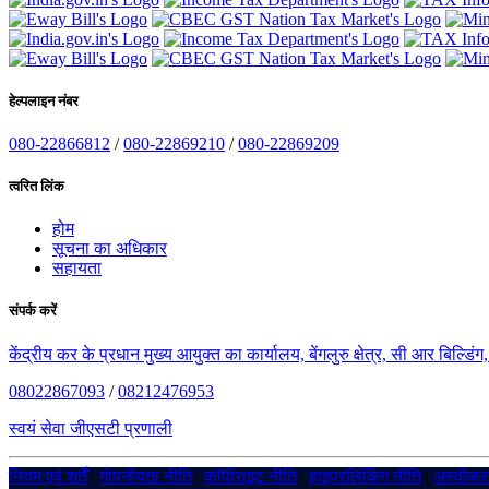
हेल्पलाइन नंबर
080-22866812
/
080-22869210
/
080-22869209
त्वरित लिंक
होम
सूचना का अधिकार
सहायता
संपर्क करें
केंद्रीय कर के प्रधान मुख्य आयुक्त का कार्यालय, बेंगलुरु क्षेत्र, सी आर बिल्डि
08022867093
/
08212476953
स्वयं सेवा जीएसटी प्रणाली
नियम एवं शर्तें
|
गोपनीयता नीति
|
कॉपीराइट नीति
|
हाइपरलिंकिंग नीति
|
अस्वीक