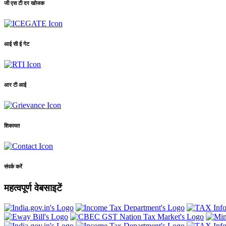
जी एस टी दर खोजक
आई सी ई गेट
आर टी आई
शिकायत
संपर्क करें
महत्वपूर्ण वेबसाइटें