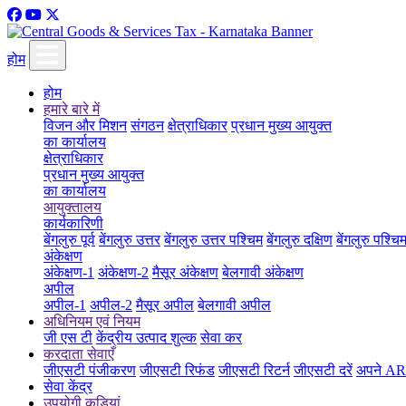
होम
होम
हमारे बारे में
विजन और मिशन
संगठन
क्षेत्राधिकार
प्रधान मुख्य आयुक्त
का कार्यालय
क्षेत्राधिकार
प्रधान मुख्य आयुक्त
का कार्यालय
आयुक्तालय
कार्यकारिणी
बेंगलुरु पूर्व
बेंगलुरु उत्तर
बेंगलुरु उत्तर पश्चिम
बेंगलुरु दक्षिण
बेंगलुरु पश्चि
अंकेक्षण
अंकेक्षण-1
अंकेक्षण-2
मैसूर अंकेक्षण
बेलगावी अंकेक्षण
अपील
अपील-1
अपील-2
मैसूर अपील
बेलगावी अपील
अधिनियम एवं नियम
जी एस टी
केंद्रीय उत्पाद शुल्क
सेवा कर
करदाता सेवाएँ
जीएसटी पंजीकरण
जीएसटी रिफंड
जीएसटी रिटर्न
जीएसटी दरें
अपने ARN
सेवा केंद्र
उपयोगी कड़ियां