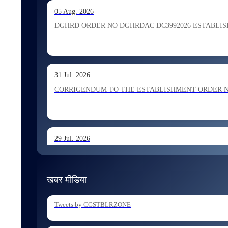
13 Jul. 2026
05 Aug. 2026
Allocation of Inspector recommended for appointment by S
DGHRD ORDER NO DGHRDAC DC3992026 ESTABLISHMENT 
13 Jul. 2026
31 Jul. 2026
Allocation of Executive Assistant recommended for appoint
CORRIGENDUM TO THE ESTABLISHMENT ORDER NO 1
29 Jul. 2026
ESTABLISHMENT ORDER NO 1962026 Transfer and Posting
खबर मीडिया
29 Jul. 2026
Tweets by CGSTBLRZONE
ESTABLISHMENT ORDER NO 1902026 Posting of Superintend