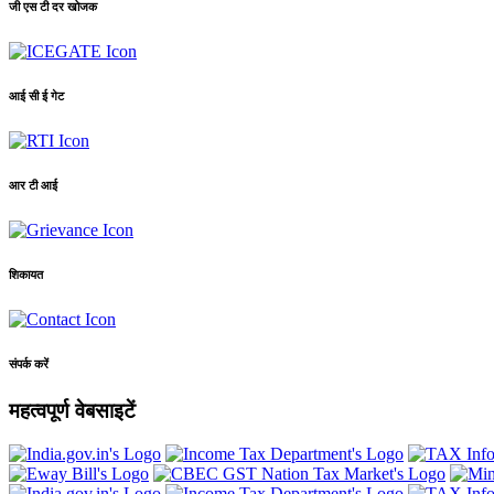
जी एस टी दर खोजक
आई सी ई गेट
आर टी आई
शिकायत
संपर्क करें
महत्वपूर्ण वेबसाइटें