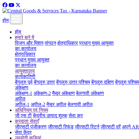
होम
होम
हमारे बारे में
विजन और मिशन
संगठन
क्षेत्राधिकार
प्रधान मुख्य आयुक्त
का कार्यालय
क्षेत्राधिकार
प्रधान मुख्य आयुक्त
का कार्यालय
आयुक्तालय
कार्यकारिणी
बेंगलुरु पूर्व
बेंगलुरु उत्तर
बेंगलुरु उत्तर पश्चिम
बेंगलुरु दक्षिण
बेंगलुरु पश्चि
अंकेक्षण
अंकेक्षण-1
अंकेक्षण-2
मैसूर अंकेक्षण
बेलगावी अंकेक्षण
अपील
अपील-1
अपील-2
मैसूर अपील
बेलगावी अपील
अधिनियम एवं नियम
जी एस टी
केंद्रीय उत्पाद शुल्क
सेवा कर
करदाता सेवाएँ
जीएसटी पंजीकरण
जीएसटी रिफंड
जीएसटी रिटर्न
जीएसटी दरें
अपने ARN
सेवा केंद्र
उपयोगी कड़ियां