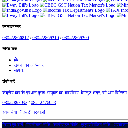
हेल्पलाइन नंबर
080-22866812
/
080-22869210
/
080-22869209
त्वरित लिंक
होम
सूचना का अधिकार
सहायता
संपर्क करें
केंद्रीय कर के प्रधान मुख्य आयुक्त का कार्यालय, बेंगलुरु क्षेत्र, सी आर बिल्डि
08022867093
/
08212476953
स्वयं सेवा जीएसटी प्रणाली
नियम एवं शर्तें
|
गोपनीयता नीति
|
कॉपीराइट नीति
|
हाइपरलिंकिंग नीति
|
अस्वीक