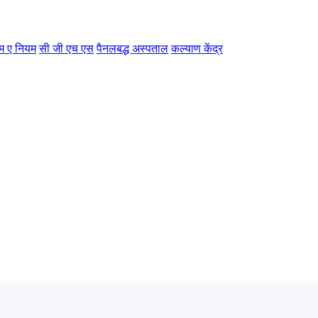
म ए नियम
सी जी एच एस
पैनलबद्ध अस्पताल
कल्याण केंद्र