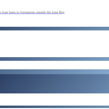
ment by SSC on the basis of result of CombIned Graduate Level E
 loan basis to formations outside the zone Reg
by SSC on U hRM the basis of result of Combined Graduate Level E
और लोड करें
ral Tax and Central Excise for Confirmation from 05082026 to 07