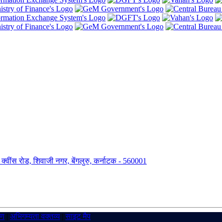
ंग, क्वींस रोड, शिवाजी नगर, बेंगलुरु, कर्नाटक - 560001
रण
|
अभिगम्यता वक्तव्य
|
साइट मैप