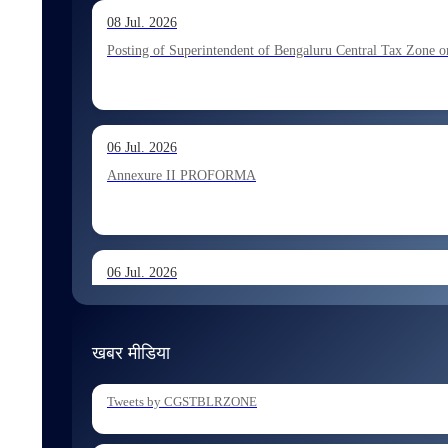
13 Jul. 2026
08 Jul. 2026
Allocation of Executive Assistant recommended for appoint
Posting of Superintendent of Bengaluru Central Tax Zone on
10 Jul. 2026
06 Jul. 2026
Allocation of Tax Assistant recommended for appointment 
Annexure II PROFORMA
06 Jul. 2026
Annexure I August 2026 Exam
खबर मीडिया
06 Jul. 2026
Tweets by CGSTBLRZONE
Holding of Departmental Examination of Inspectors of Cent