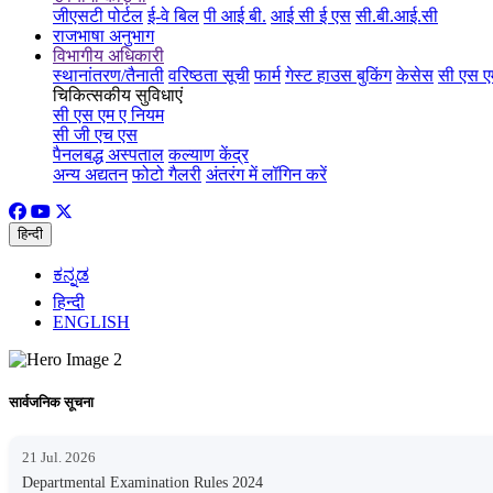
जीएसटी पोर्टल
ई-वे बिल
पी आई बी.
आई सी ई एस
सी.बी.आई.सी
राजभाषा अनुभाग
विभागीय अधिकारी
स्थानांतरण/तैनाती
वरिष्ठता सूची
फार्म
गेस्ट हाउस बुकिंग
केसेस
सी एस ए
चिकित्सकीय सुविधाएं
सी एस एम ए नियम
सी जी एच एस
पैनलबद्ध अस्पताल
कल्याण केंद्र
अन्य अद्यतन
फोटो गैलरी
अंतरंग में लॉगिन करें
हिन्दी
ಕನ್ನಡ
हिन्दी
ENGLISH
सार्वजनिक सूचना
21 Jul. 2026
Departmental Examination Rules 2024