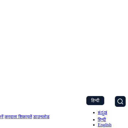
हिन्दी
ಕನ್ನಡ
रें
करदाता शिकायतें
डाउनलोड
हिन्दी
English