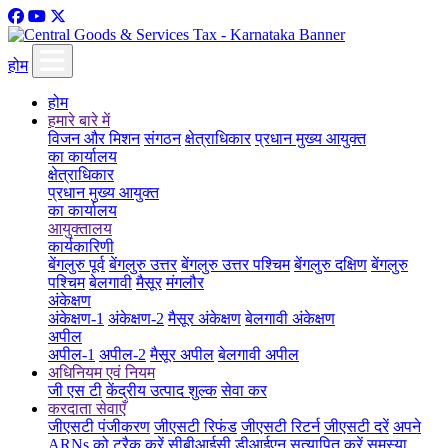
होम
होम
हमारे बारे में
विजन और मिशन
संगठन
क्षेत्राधिकार
प्रधान मुख्य आयुक्त
का कार्यालय
क्षेत्राधिकार
प्रधान मुख्य आयुक्त
का कार्यालय
आयुक्तालय
कार्यकारिणी
बेंगलुरु पूर्व
बेंगलुरु उत्तर
बेंगलुरु उत्तर पश्चिम
बेंगलुरु दक्षिण
बेंगलुरु
पश्चिम
बेलगावी
मैसूर
मंगलौर
अंकेक्षण
अंकेक्षण-1
अंकेक्षण-2
मैसूर अंकेक्षण
बेलगावी अंकेक्षण
अपील
अपील-1
अपील-2
मैसूर अपील
बेलगावी अपील
अधिनियम एवं नियम
जी एस टी
केंद्रीय उत्पाद शुल्क
सेवा कर
करदाता सेवाएँ
जीएसटी पंजीकरण
जीएसटी रिफंड
जीएसटी रिटर्न
जीएसटी दरें
अपने
ARNs को ट्रैक करें
सीबीआईसी डीआईएन सत्यापित करें
समस्या