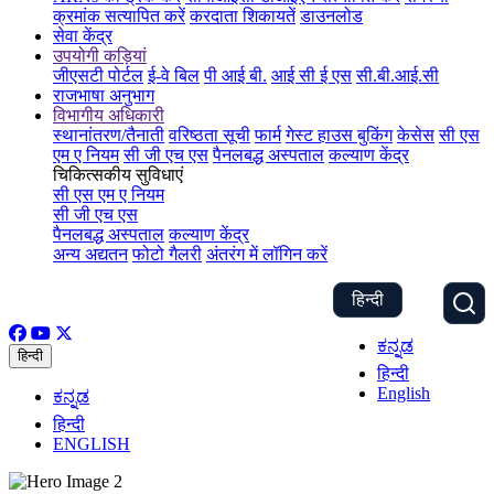
क्रमांक सत्यापित करें
करदाता शिकायतें
डाउनलोड
सेवा केंद्र
उपयोगी कड़ियां
जीएसटी पोर्टल
ई-वे बिल
पी आई बी.
आई सी ई एस
सी.बी.आई.सी
राजभाषा अनुभाग
विभागीय अधिकारी
स्थानांतरण/तैनाती
वरिष्ठता सूची
फार्म
गेस्ट हाउस बुकिंग
केसेस
सी एस
एम ए नियम
सी जी एच एस
पैनलबद्ध अस्पताल
कल्याण केंद्र
चिकित्सकीय सुविधाएं
सी एस एम ए नियम
सी जी एच एस
पैनलबद्ध अस्पताल
कल्याण केंद्र
अन्य अद्यतन
फोटो गैलरी
अंतरंग में लॉगिन करें
हिन्दी
ಕನ್ನಡ
हिन्दी
हिन्दी
English
ಕನ್ನಡ
हिन्दी
ENGLISH