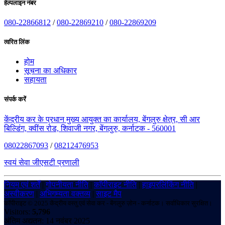
हेल्पलाइन नंबर
080-22866812
/
080-22869210
/
080-22869209
त्वरित लिंक
होम
सूचना का अधिकार
सहायता
संपर्क करें
केंद्रीय कर के प्रधान मुख्य आयुक्त का कार्यालय, बेंगलुरु क्षेत्र, सी आर
बिल्डिंग, क्वींस रोड, शिवाजी नगर, बेंगलुरु, कर्नाटक - 560001
08022867093
/
08212476953
स्वयं सेवा जीएसटी प्रणाली
नियम एवं शर्तें
|
गोपनीयता नीति
|
कॉपीराइट नीति
|
हाइपरलिंकिंग नीति
|
अस्वीकरण
|
अभिगम्यता वक्तव्य
|
साइट मैप
कॉपीराइट © 2025 केंद्रीय वस्तु एवं सेवा कर - बेंगलुरु ज़ोन - कर्नाटक। सर्वाधिकार सुरक्षित।
Visitors:
5,796
अंतिम अद्यतन: 14 नवंबर 2025