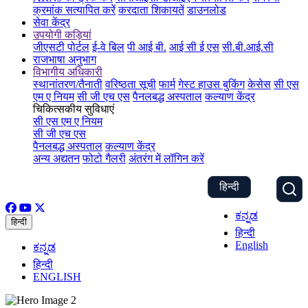
क्रमांक सत्यापित करें
करदाता शिकायतें
डाउनलोड
सेवा केंद्र
उपयोगी कड़ियां
जीएसटी पोर्टल
ई-वे बिल
पी आई बी.
आई सी ई एस
सी.बी.आई.सी
राजभाषा अनुभाग
विभागीय अधिकारी
स्थानांतरण/तैनाती
वरिष्ठता सूची
फार्म
गेस्ट हाउस बुकिंग
केसेस
सी एस
एम ए नियम
सी जी एच एस
पैनलबद्ध अस्पताल
कल्याण केंद्र
चिकित्सकीय सुविधाएं
सी एस एम ए नियम
सी जी एच एस
पैनलबद्ध अस्पताल
कल्याण केंद्र
अन्य अद्यतन
फोटो गैलरी
अंतरंग में लॉगिन करें
हिन्दी
ಕನ್ನಡ
हिन्दी
हिन्दी
English
ಕನ್ನಡ
हिन्दी
ENGLISH