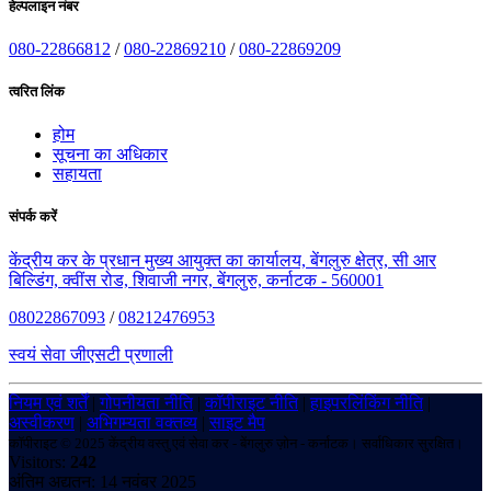
हेल्पलाइन नंबर
080-22866812
/
080-22869210
/
080-22869209
त्वरित लिंक
होम
सूचना का अधिकार
सहायता
संपर्क करें
केंद्रीय कर के प्रधान मुख्य आयुक्त का कार्यालय, बेंगलुरु क्षेत्र, सी आर
बिल्डिंग, क्वींस रोड, शिवाजी नगर, बेंगलुरु, कर्नाटक - 560001
08022867093
/
08212476953
स्वयं सेवा जीएसटी प्रणाली
नियम एवं शर्तें
|
गोपनीयता नीति
|
कॉपीराइट नीति
|
हाइपरलिंकिंग नीति
|
अस्वीकरण
|
अभिगम्यता वक्तव्य
|
साइट मैप
कॉपीराइट © 2025 केंद्रीय वस्तु एवं सेवा कर - बेंगलुरु ज़ोन - कर्नाटक। सर्वाधिकार सुरक्षित।
Visitors:
242
अंतिम अद्यतन: 14 नवंबर 2025