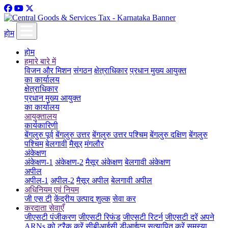
होम
होम
हमारे बारे में
विजन और मिशन
संगठन
क्षेत्राधिकार
प्रधान मुख्य आयुक्त
का कार्यालय
क्षेत्राधिकार
प्रधान मुख्य आयुक्त
का कार्यालय
आयुक्तालय
कार्यकारिणी
बेंगलुरु पूर्व
बेंगलुरु उत्तर
बेंगलुरु उत्तर पश्चिम
बेंगलुरु दक्षिण
बेंगलुरु
पश्चिम
बेलगावी
मैसूर
मंगलौर
अंकेक्षण
अंकेक्षण-1
अंकेक्षण-2
मैसूर अंकेक्षण
बेलगावी अंकेक्षण
अपील
अपील-1
अपील-2
मैसूर अपील
बेलगावी अपील
अधिनियम एवं नियम
जी एस टी
केंद्रीय उत्पाद शुल्क
सेवा कर
करदाता सेवाएँ
जीएसटी पंजीकरण
जीएसटी रिफंड
जीएसटी रिटर्न
जीएसटी दरें
अपने
ARNs को ट्रैक करें
सीबीआईसी डीआईएन सत्यापित करें
समस्या