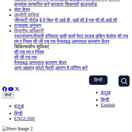
क्रमांक सत्यापित करें
करदाता शिकायतें
डाउनलोड
सेवा केंद्र
उपयोगी कड़ियां
जीएसटी पोर्टल
ई-वे बिल
पी आई बी.
आई सी ई एस
सी.बी.आई.सी
राजभाषा अनुभाग
विभागीय अधिकारी
स्थानांतरण/तैनाती
वरिष्ठता सूची
फार्म
गेस्ट हाउस बुकिंग
केसेस
सी एस
एम ए नियम
सी जी एच एस
पैनलबद्ध अस्पताल
कल्याण केंद्र
चिकित्सकीय सुविधाएं
सी एस एम ए नियम
सी जी एच एस
पैनलबद्ध अस्पताल
कल्याण केंद्र
अन्य अद्यतन
फोटो गैलरी
अंतरंग में लॉगिन करें
हिन्दी
ಕನ್ನಡ
हिन्दी
हिन्दी
English
ಕನ್ನಡ
हिन्दी
ENGLISH