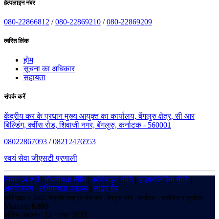
हेल्पलाइन नंबर
080-22866812
/
080-22869210
/
080-22869209
त्वरित लिंक
होम
सूचना का अधिकार
सहायता
संपर्क करें
केंद्रीय कर के प्रधान मुख्य आयुक्त का कार्यालय, बेंगलुरु क्षेत्र, सी आर
बिल्डिंग, क्वींस रोड, शिवाजी नगर, बेंगलुरु, कर्नाटक - 560001
08022867093
/
08212476953
स्वयं सेवा जीएसटी प्रणाली
नियम एवं शर्तें
|
गोपनीयता नीति
|
कॉपीराइट नीति
|
हाइपरलिंकिंग नीति
|
अस्वीकरण
|
अभिगम्यता वक्तव्य
|
साइट मैप
कॉपीराइट © 2025 केंद्रीय वस्तु एवं सेवा कर - बेंगलुरु ज़ोन - कर्नाटक। सर्वाधिकार सुरक्षित।
Visitors:
8,695
अंतिम अद्यतन: 14 नवंबर 2025