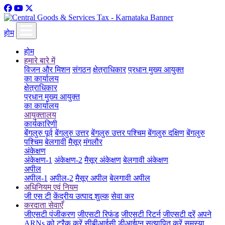
होम
होम
हमारे बारे में
विजन और मिशन
संगठन
क्षेत्राधिकार
प्रधान मुख्य आयुक्त
का कार्यालय
क्षेत्राधिकार
प्रधान मुख्य आयुक्त
का कार्यालय
आयुक्तालय
कार्यकारिणी
बेंगलुरु पूर्व
बेंगलुरु उत्तर
बेंगलुरु उत्तर पश्चिम
बेंगलुरु दक्षिण
बेंगलुरु
पश्चिम
बेलगावी
मैसूर
मंगलौर
अंकेक्षण
अंकेक्षण-1
अंकेक्षण-2
मैसूर अंकेक्षण
बेलगावी अंकेक्षण
अपील
अपील-1
अपील-2
मैसूर अपील
बेलगावी अपील
अधिनियम एवं नियम
जी एस टी
केंद्रीय उत्पाद शुल्क
सेवा कर
करदाता सेवाएँ
जीएसटी पंजीकरण
जीएसटी रिफंड
जीएसटी रिटर्न
जीएसटी दरें
अपने
ARNs को ट्रैक करें
सीबीआईसी डीआईएन सत्यापित करें
समस्या