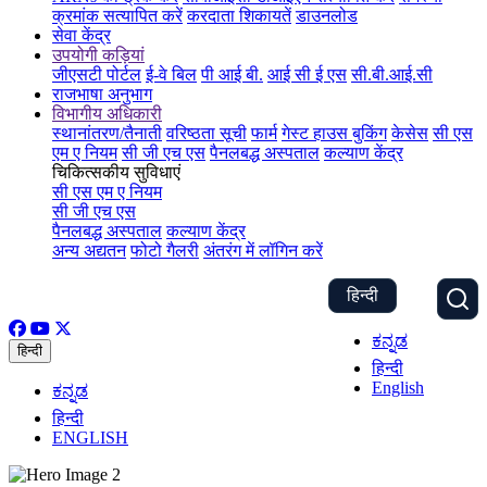
क्रमांक सत्यापित करें
करदाता शिकायतें
डाउनलोड
सेवा केंद्र
उपयोगी कड़ियां
जीएसटी पोर्टल
ई-वे बिल
पी आई बी.
आई सी ई एस
सी.बी.आई.सी
राजभाषा अनुभाग
विभागीय अधिकारी
स्थानांतरण/तैनाती
वरिष्ठता सूची
फार्म
गेस्ट हाउस बुकिंग
केसेस
सी एस
एम ए नियम
सी जी एच एस
पैनलबद्ध अस्पताल
कल्याण केंद्र
चिकित्सकीय सुविधाएं
सी एस एम ए नियम
सी जी एच एस
पैनलबद्ध अस्पताल
कल्याण केंद्र
अन्य अद्यतन
फोटो गैलरी
अंतरंग में लॉगिन करें
हिन्दी
ಕನ್ನಡ
हिन्दी
हिन्दी
English
ಕನ್ನಡ
हिन्दी
ENGLISH