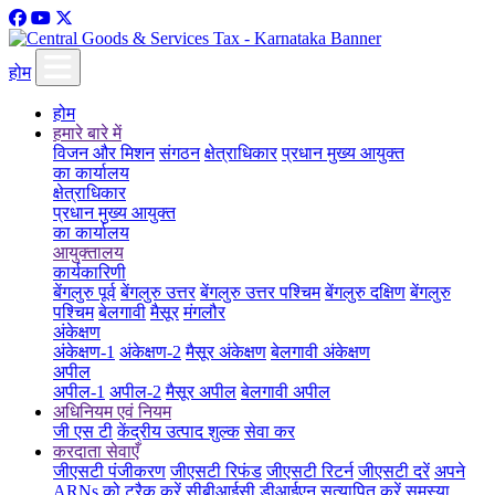
होम
होम
हमारे बारे में
विजन और मिशन
संगठन
क्षेत्राधिकार
प्रधान मुख्य आयुक्त
का कार्यालय
क्षेत्राधिकार
प्रधान मुख्य आयुक्त
का कार्यालय
आयुक्तालय
कार्यकारिणी
बेंगलुरु पूर्व
बेंगलुरु उत्तर
बेंगलुरु उत्तर पश्चिम
बेंगलुरु दक्षिण
बेंगलुरु
पश्चिम
बेलगावी
मैसूर
मंगलौर
अंकेक्षण
अंकेक्षण-1
अंकेक्षण-2
मैसूर अंकेक्षण
बेलगावी अंकेक्षण
अपील
अपील-1
अपील-2
मैसूर अपील
बेलगावी अपील
अधिनियम एवं नियम
जी एस टी
केंद्रीय उत्पाद शुल्क
सेवा कर
करदाता सेवाएँ
जीएसटी पंजीकरण
जीएसटी रिफंड
जीएसटी रिटर्न
जीएसटी दरें
अपने
ARNs को ट्रैक करें
सीबीआईसी डीआईएन सत्यापित करें
समस्या