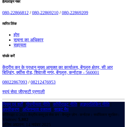
हेल्पलाइन नंबर
080-22866812
/
080-22869210
/
080-22869209
त्वरित लिंक
होम
सूचना का अधिकार
सहायता
संपर्क करें
केंद्रीय कर के प्रधान मुख्य आयुक्त का कार्यालय, बेंगलुरु क्षेत्र, सी आर
बिल्डिंग, क्वींस रोड, शिवाजी नगर, बेंगलुरु, कर्नाटक - 560001
08022867093
/
08212476953
स्वयं सेवा जीएसटी प्रणाली
नियम एवं शर्तें
|
गोपनीयता नीति
|
कॉपीराइट नीति
|
हाइपरलिंकिंग नीति
|
अस्वीकरण
|
अभिगम्यता वक्तव्य
|
साइट मैप
कॉपीराइट © 2025 केंद्रीय वस्तु एवं सेवा कर - बेंगलुरु ज़ोन - कर्नाटक। सर्वाधिकार सुरक्षित।
Visitors:
5,802
अंतिम अद्यतन: 14 नवंबर 2025