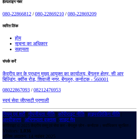
हेल्पलाइन नंबर
080-22866812
/
080-22869210
/
080-22869209
त्वरित लिंक
होम
सूचना का अधिकार
सहायता
संपर्क करें
केंद्रीय कर के प्रधान मुख्य आयुक्त का कार्यालय, बेंगलुरु क्षेत्र, सी आर
बिल्डिंग, क्वींस रोड, शिवाजी नगर, बेंगलुरु, कर्नाटक - 560001
08022867093
/
08212476953
स्वयं सेवा जीएसटी प्रणाली
नियम एवं शर्तें
|
गोपनीयता नीति
|
कॉपीराइट नीति
|
हाइपरलिंकिंग नीति
|
अस्वीकरण
|
अभिगम्यता वक्तव्य
|
साइट मैप
कॉपीराइट © 2025 केंद्रीय वस्तु एवं सेवा कर - बेंगलुरु ज़ोन - कर्नाटक। सर्वाधिकार सुरक्षित।
Visitors:
1,036
अंतिम अद्यतन: 14 नवंबर 2025