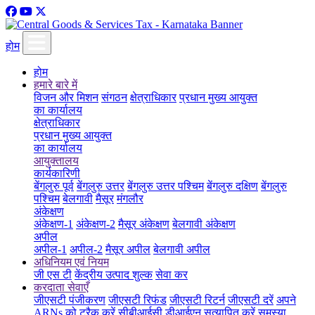
होम
होम
हमारे बारे में
विजन और मिशन
संगठन
क्षेत्राधिकार
प्रधान मुख्य आयुक्त
का कार्यालय
क्षेत्राधिकार
प्रधान मुख्य आयुक्त
का कार्यालय
आयुक्तालय
कार्यकारिणी
बेंगलुरु पूर्व
बेंगलुरु उत्तर
बेंगलुरु उत्तर पश्चिम
बेंगलुरु दक्षिण
बेंगलुरु
पश्चिम
बेलगावी
मैसूर
मंगलौर
अंकेक्षण
अंकेक्षण-1
अंकेक्षण-2
मैसूर अंकेक्षण
बेलगावी अंकेक्षण
अपील
अपील-1
अपील-2
मैसूर अपील
बेलगावी अपील
अधिनियम एवं नियम
जी एस टी
केंद्रीय उत्पाद शुल्क
सेवा कर
करदाता सेवाएँ
जीएसटी पंजीकरण
जीएसटी रिफंड
जीएसटी रिटर्न
जीएसटी दरें
अपने
ARNs को ट्रैक करें
सीबीआईसी डीआईएन सत्यापित करें
समस्या