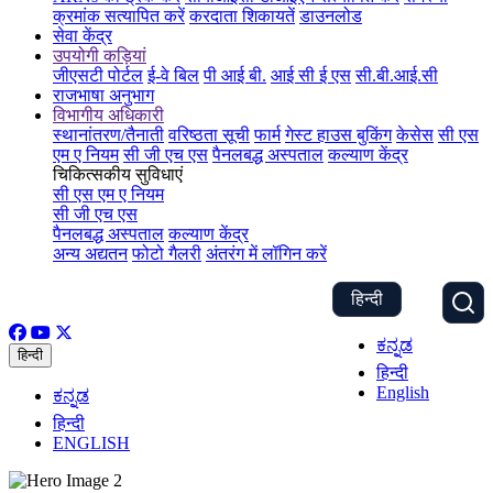
क्रमांक सत्यापित करें
करदाता शिकायतें
डाउनलोड
सेवा केंद्र
उपयोगी कड़ियां
जीएसटी पोर्टल
ई-वे बिल
पी आई बी.
आई सी ई एस
सी.बी.आई.सी
राजभाषा अनुभाग
विभागीय अधिकारी
स्थानांतरण/तैनाती
वरिष्ठता सूची
फार्म
गेस्ट हाउस बुकिंग
केसेस
सी एस
एम ए नियम
सी जी एच एस
पैनलबद्ध अस्पताल
कल्याण केंद्र
चिकित्सकीय सुविधाएं
सी एस एम ए नियम
सी जी एच एस
पैनलबद्ध अस्पताल
कल्याण केंद्र
अन्य अद्यतन
फोटो गैलरी
अंतरंग में लॉगिन करें
हिन्दी
ಕನ್ನಡ
हिन्दी
हिन्दी
English
ಕನ್ನಡ
हिन्दी
ENGLISH