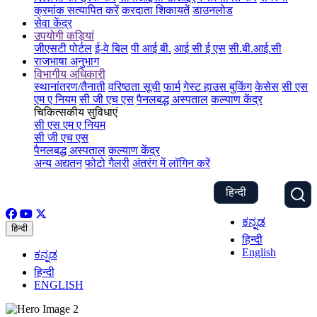
क्रमांक सत्यापित करें
करदाता शिकायतें
डाउनलोड
सेवा केंद्र
उपयोगी कड़ियां
जीएसटी पोर्टल
ई-वे बिल
पी आई बी.
आई सी ई एस
सी.बी.आई.सी
राजभाषा अनुभाग
विभागीय अधिकारी
स्थानांतरण/तैनाती
वरिष्ठता सूची
फार्म
गेस्ट हाउस बुकिंग
केसेस
सी एस
एम ए नियम
सी जी एच एस
पैनलबद्ध अस्पताल
कल्याण केंद्र
चिकित्सकीय सुविधाएं
सी एस एम ए नियम
सी जी एच एस
पैनलबद्ध अस्पताल
कल्याण केंद्र
अन्य अद्यतन
फोटो गैलरी
अंतरंग में लॉगिन करें
हिन्दी
ಕನ್ನಡ
हिन्दी
हिन्दी
English
ಕನ್ನಡ
हिन्दी
ENGLISH