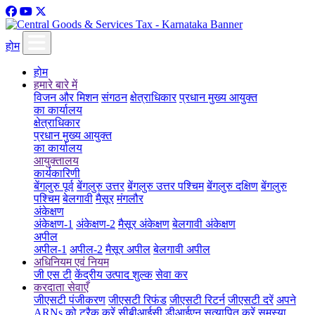
होम
होम
हमारे बारे में
विजन और मिशन
संगठन
क्षेत्राधिकार
प्रधान मुख्य आयुक्त
का कार्यालय
क्षेत्राधिकार
प्रधान मुख्य आयुक्त
का कार्यालय
आयुक्तालय
कार्यकारिणी
बेंगलुरु पूर्व
बेंगलुरु उत्तर
बेंगलुरु उत्तर पश्चिम
बेंगलुरु दक्षिण
बेंगलुरु
पश्चिम
बेलगावी
मैसूर
मंगलौर
अंकेक्षण
अंकेक्षण-1
अंकेक्षण-2
मैसूर अंकेक्षण
बेलगावी अंकेक्षण
अपील
अपील-1
अपील-2
मैसूर अपील
बेलगावी अपील
अधिनियम एवं नियम
जी एस टी
केंद्रीय उत्पाद शुल्क
सेवा कर
करदाता सेवाएँ
जीएसटी पंजीकरण
जीएसटी रिफंड
जीएसटी रिटर्न
जीएसटी दरें
अपने
ARNs को ट्रैक करें
सीबीआईसी डीआईएन सत्यापित करें
समस्या