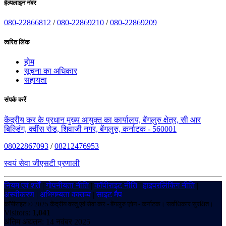
हेल्पलाइन नंबर
080-22866812
/
080-22869210
/
080-22869209
त्वरित लिंक
होम
सूचना का अधिकार
सहायता
संपर्क करें
केंद्रीय कर के प्रधान मुख्य आयुक्त का कार्यालय, बेंगलुरु क्षेत्र, सी आर
बिल्डिंग, क्वींस रोड, शिवाजी नगर, बेंगलुरु, कर्नाटक - 560001
08022867093
/
08212476953
स्वयं सेवा जीएसटी प्रणाली
नियम एवं शर्तें
|
गोपनीयता नीति
|
कॉपीराइट नीति
|
हाइपरलिंकिंग नीति
|
अस्वीकरण
|
अभिगम्यता वक्तव्य
|
साइट मैप
कॉपीराइट © 2025 केंद्रीय वस्तु एवं सेवा कर - बेंगलुरु ज़ोन - कर्नाटक। सर्वाधिकार सुरक्षित।
Visitors:
1,041
अंतिम अद्यतन: 14 नवंबर 2025