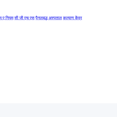
म ए नियम
सी जी एच एस
पैनलबद्ध अस्पताल
कल्याण केंद्र