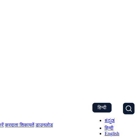
हिन्दी
ಕನ್ನಡ
रें
करदाता शिकायतें
डाउनलोड
हिन्दी
English