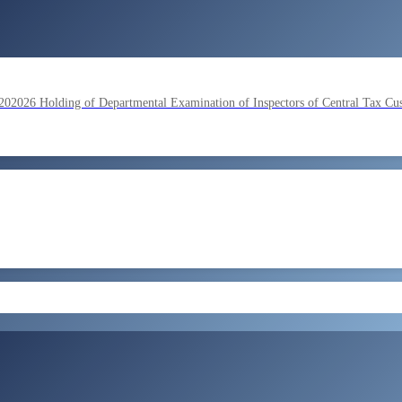
lding of Departmental Examination of Inspectors of Central Tax Cu
by SSC on the basis of result of Combined Graduate Level Examina