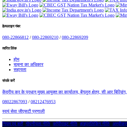
हेल्पलाइन नंबर
080-22866812
/
080-22869210
/
080-22869209
त्वरित लिंक
होम
सूचना का अधिकार
सहायता
संपर्क करें
केंद्रीय कर के प्रधान मुख्य आयुक्त का कार्यालय, बेंगलुरु क्षेत्र, सी आर बिल्डि
08022867093
/
08212476953
स्वयं सेवा जीएसटी प्रणाली
नियम एवं शर्तें
|
गोपनीयता नीति
|
कॉपीराइट नीति
|
हाइपरलिंकिंग नीति
|
अस्वीक