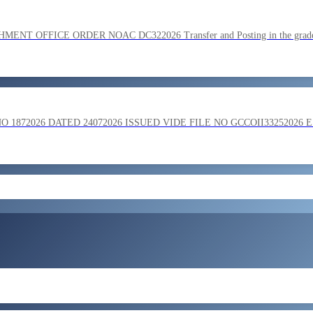
SC on the basis of result of Combined Graduate Level Examination
OFFICE ORDER NOAC DC322026 Transfer and Posting in the grade o
ment by SSC on the basis of result of CombIned Graduate Level E
872026 DATED 24072026 ISSUED VIDE FILE NO GCCOII33252026 
और लोड करें
 in the grade of Superintendent reg
ent of Bengaluru Central Tax Zone on loan basis to formations out