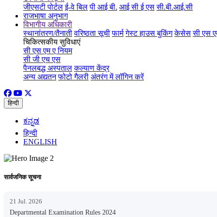
जीएसटी पोर्टल
ई-वे बिल
पी आई बी.
आई सी ई एस
सी.बी.आई.सी
राजभाषा अनुभाग
विभागीय अधिकारी
स्थानांतरण/तैनाती
वरिष्ठता सूची
फार्म
गेस्ट हाउस बुकिंग
केसेस
सी एस ए
चिकित्सकीय सुविधाएं
सी एस एम ए नियम
सी जी एच एस
पैनलबद्ध अस्पताल
कल्याण केंद्र
अन्य अद्यतन
फोटो गैलरी
अंतरंग में लॉगिन करें
हिन्दी
ಕನ್ನಡ
हिन्दी
ENGLISH
सार्वजनिक सूचना
21 Jul. 2026
Departmental Examination Rules 2024