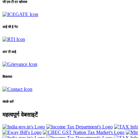
जी एस टी दर खोजक
आई सी ई गेट
आर टी आई
शिकायत
संपर्क करें
महत्वपूर्ण वेबसाइटें