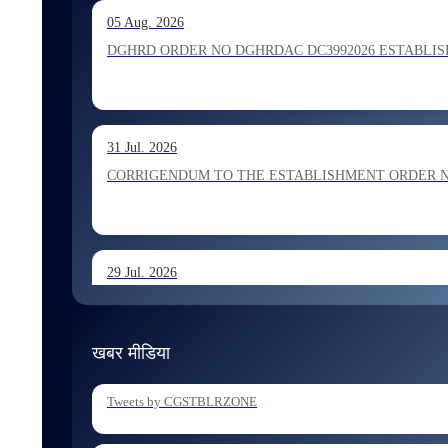
13 Jul. 2026
05 Aug. 2026
Allocation of Inspector recommended for appointment by S
DGHRD ORDER NO DGHRDAC DC3992026 ESTABLISHMENT 
13 Jul. 2026
31 Jul. 2026
Allocation of Executive Assistant recommended for appoint
CORRIGENDUM TO THE ESTABLISHMENT ORDER NO 1
29 Jul. 2026
ESTABLISHMENT ORDER NO 1962026 Transfer and Posting
खबर मीडिया
29 Jul. 2026
Tweets by CGSTBLRZONE
ESTABLISHMENT ORDER NO 1902026 Posting of Superintend