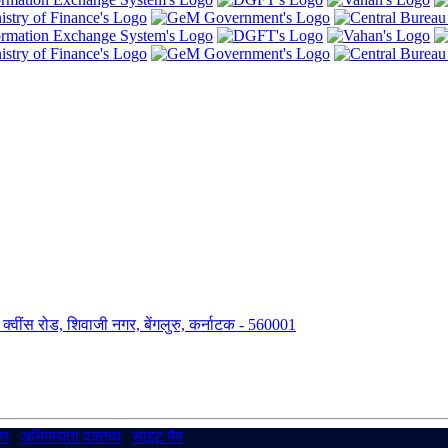
ंग, क्वींस रोड, शिवाजी नगर, बेंगलुरु, कर्नाटक - 560001
रण
|
अभिगम्यता वक्तव्य
|
साइट मैप