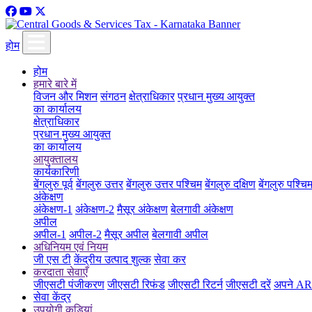
होम
होम
हमारे बारे में
विजन और मिशन
संगठन
क्षेत्राधिकार
प्रधान मुख्य आयुक्त
का कार्यालय
क्षेत्राधिकार
प्रधान मुख्य आयुक्त
का कार्यालय
आयुक्तालय
कार्यकारिणी
बेंगलुरु पूर्व
बेंगलुरु उत्तर
बेंगलुरु उत्तर पश्चिम
बेंगलुरु दक्षिण
बेंगलुरु पश्चि
अंकेक्षण
अंकेक्षण-1
अंकेक्षण-2
मैसूर अंकेक्षण
बेलगावी अंकेक्षण
अपील
अपील-1
अपील-2
मैसूर अपील
बेलगावी अपील
अधिनियम एवं नियम
जी एस टी
केंद्रीय उत्पाद शुल्क
सेवा कर
करदाता सेवाएँ
जीएसटी पंजीकरण
जीएसटी रिफंड
जीएसटी रिटर्न
जीएसटी दरें
अपने ARN
सेवा केंद्र
उपयोगी कड़ियां