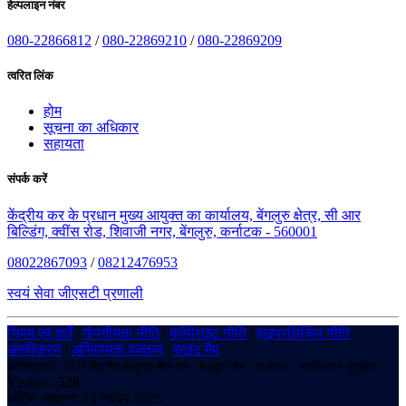
हेल्पलाइन नंबर
080-22866812
/
080-22869210
/
080-22869209
त्वरित लिंक
होम
सूचना का अधिकार
सहायता
संपर्क करें
केंद्रीय कर के प्रधान मुख्य आयुक्त का कार्यालय, बेंगलुरु क्षेत्र, सी आर
बिल्डिंग, क्वींस रोड, शिवाजी नगर, बेंगलुरु, कर्नाटक - 560001
08022867093
/
08212476953
स्वयं सेवा जीएसटी प्रणाली
नियम एवं शर्तें
|
गोपनीयता नीति
|
कॉपीराइट नीति
|
हाइपरलिंकिंग नीति
|
अस्वीकरण
|
अभिगम्यता वक्तव्य
|
साइट मैप
कॉपीराइट © 2025 केंद्रीय वस्तु एवं सेवा कर - बेंगलुरु ज़ोन - कर्नाटक। सर्वाधिकार सुरक्षित।
Visitors:
528
अंतिम अद्यतन: 14 नवंबर 2025