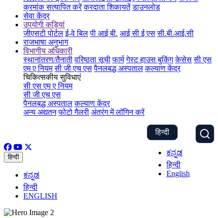
क्रमांक सत्यापित करें
करदाता शिकायतें
डाउनलोड
सेवा केंद्र
उपयोगी कड़ियां
जीएसटी पोर्टल
ई-वे बिल
पी आई बी.
आई सी ई एस
सी.बी.आई.सी
राजभाषा अनुभाग
विभागीय अधिकारी
स्थानांतरण/तैनाती
वरिष्ठता सूची
फार्म
गेस्ट हाउस बुकिंग
केसेस
सी एस
एम ए नियम
सी जी एच एस
पैनलबद्ध अस्पताल
कल्याण केंद्र
चिकित्सकीय सुविधाएं
सी एस एम ए नियम
सी जी एच एस
पैनलबद्ध अस्पताल
कल्याण केंद्र
अन्य अद्यतन
फोटो गैलरी
अंतरंग में लॉगिन करें
हिन्दी
ಕನ್ನಡ
हिन्दी
हिन्दी
English
ಕನ್ನಡ
हिन्दी
ENGLISH