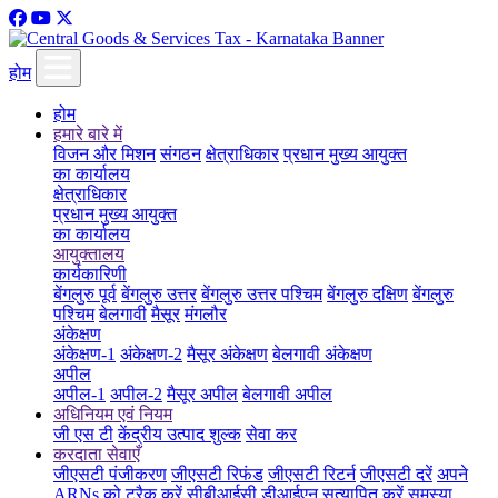
होम
होम
हमारे बारे में
विजन और मिशन
संगठन
क्षेत्राधिकार
प्रधान मुख्य आयुक्त
का कार्यालय
क्षेत्राधिकार
प्रधान मुख्य आयुक्त
का कार्यालय
आयुक्तालय
कार्यकारिणी
बेंगलुरु पूर्व
बेंगलुरु उत्तर
बेंगलुरु उत्तर पश्चिम
बेंगलुरु दक्षिण
बेंगलुरु
पश्चिम
बेलगावी
मैसूर
मंगलौर
अंकेक्षण
अंकेक्षण-1
अंकेक्षण-2
मैसूर अंकेक्षण
बेलगावी अंकेक्षण
अपील
अपील-1
अपील-2
मैसूर अपील
बेलगावी अपील
अधिनियम एवं नियम
जी एस टी
केंद्रीय उत्पाद शुल्क
सेवा कर
करदाता सेवाएँ
जीएसटी पंजीकरण
जीएसटी रिफंड
जीएसटी रिटर्न
जीएसटी दरें
अपने
ARNs को ट्रैक करें
सीबीआईसी डीआईएन सत्यापित करें
समस्या