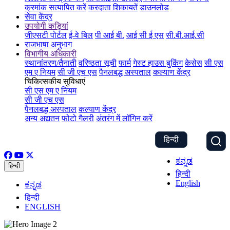
क्रमांक सत्यापित करें
करदाता शिकायतें
डाउनलोड
सेवा केंद्र
उपयोगी कड़ियां
जीएसटी पोर्टल
ई-वे बिल
पी आई बी.
आई सी ई एस
सी.बी.आई.सी
राजभाषा अनुभाग
विभागीय अधिकारी
स्थानांतरण/तैनाती
वरिष्ठता सूची
फार्म
गेस्ट हाउस बुकिंग
केसेस
सी एस
एम ए नियम
सी जी एच एस
पैनलबद्ध अस्पताल
कल्याण केंद्र
चिकित्सकीय सुविधाएं
सी एस एम ए नियम
सी जी एच एस
पैनलबद्ध अस्पताल
कल्याण केंद्र
अन्य अद्यतन
फोटो गैलरी
अंतरंग में लॉगिन करें
हिन्दी
ಕನ್ನಡ
हिन्दी
हिन्दी
English
ಕನ್ನಡ
हिन्दी
ENGLISH