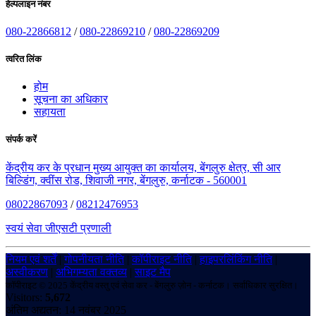
हेल्पलाइन नंबर
080-22866812
/
080-22869210
/
080-22869209
त्वरित लिंक
होम
सूचना का अधिकार
सहायता
संपर्क करें
केंद्रीय कर के प्रधान मुख्य आयुक्त का कार्यालय, बेंगलुरु क्षेत्र, सी आर
बिल्डिंग, क्वींस रोड, शिवाजी नगर, बेंगलुरु, कर्नाटक - 560001
08022867093
/
08212476953
स्वयं सेवा जीएसटी प्रणाली
नियम एवं शर्तें
|
गोपनीयता नीति
|
कॉपीराइट नीति
|
हाइपरलिंकिंग नीति
|
अस्वीकरण
|
अभिगम्यता वक्तव्य
|
साइट मैप
कॉपीराइट © 2025 केंद्रीय वस्तु एवं सेवा कर - बेंगलुरु ज़ोन - कर्नाटक। सर्वाधिकार सुरक्षित।
Visitors:
5,672
अंतिम अद्यतन: 14 नवंबर 2025