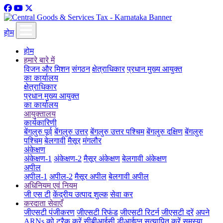
होम
होम
हमारे बारे में
विजन और मिशन
संगठन
क्षेत्राधिकार
प्रधान मुख्य आयुक्त
का कार्यालय
क्षेत्राधिकार
प्रधान मुख्य आयुक्त
का कार्यालय
आयुक्तालय
कार्यकारिणी
बेंगलुरु पूर्व
बेंगलुरु उत्तर
बेंगलुरु उत्तर पश्चिम
बेंगलुरु दक्षिण
बेंगलुरु
पश्चिम
बेलगावी
मैसूर
मंगलौर
अंकेक्षण
अंकेक्षण-1
अंकेक्षण-2
मैसूर अंकेक्षण
बेलगावी अंकेक्षण
अपील
अपील-1
अपील-2
मैसूर अपील
बेलगावी अपील
अधिनियम एवं नियम
जी एस टी
केंद्रीय उत्पाद शुल्क
सेवा कर
करदाता सेवाएँ
जीएसटी पंजीकरण
जीएसटी रिफंड
जीएसटी रिटर्न
जीएसटी दरें
अपने
ARNs को ट्रैक करें
सीबीआईसी डीआईएन सत्यापित करें
समस्या