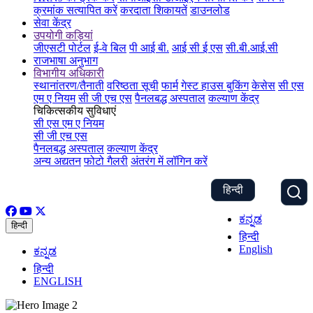
क्रमांक सत्यापित करें
करदाता शिकायतें
डाउनलोड
सेवा केंद्र
उपयोगी कड़ियां
जीएसटी पोर्टल
ई-वे बिल
पी आई बी.
आई सी ई एस
सी.बी.आई.सी
राजभाषा अनुभाग
विभागीय अधिकारी
स्थानांतरण/तैनाती
वरिष्ठता सूची
फार्म
गेस्ट हाउस बुकिंग
केसेस
सी एस
एम ए नियम
सी जी एच एस
पैनलबद्ध अस्पताल
कल्याण केंद्र
चिकित्सकीय सुविधाएं
सी एस एम ए नियम
सी जी एच एस
पैनलबद्ध अस्पताल
कल्याण केंद्र
अन्य अद्यतन
फोटो गैलरी
अंतरंग में लॉगिन करें
हिन्दी
ಕನ್ನಡ
हिन्दी
हिन्दी
English
ಕನ್ನಡ
हिन्दी
ENGLISH