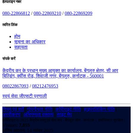
हेल्पलाइन नंबर
080-22866812
/
080-22869210
/
080-22869209
त्वरित लिंक
होम
सूचना का अधिकार
सहायता
संपर्क करें
केंद्रीय कर के प्रधान मुख्य आयुक्त का कार्यालय, बेंगलुरु क्षेत्र, सी आर
बिल्डिंग, क्वींस रोड, शिवाजी नगर, बेंगलुरु, कर्नाटक - 560001
08022867093
/
08212476953
स्वयं सेवा जीएसटी प्रणाली
नियम एवं शर्तें
|
गोपनीयता नीति
|
कॉपीराइट नीति
|
हाइपरलिंकिंग नीति
|
अस्वीकरण
|
अभिगम्यता वक्तव्य
|
साइट मैप
कॉपीराइट © 2025 केंद्रीय वस्तु एवं सेवा कर - बेंगलुरु ज़ोन - कर्नाटक। सर्वाधिकार सुरक्षित।
Visitors:
7,055
अंतिम अद्यतन: 14 नवंबर 2025