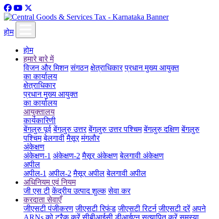
होम
होम
हमारे बारे में
विजन और मिशन
संगठन
क्षेत्राधिकार
प्रधान मुख्य आयुक्त
का कार्यालय
क्षेत्राधिकार
प्रधान मुख्य आयुक्त
का कार्यालय
आयुक्तालय
कार्यकारिणी
बेंगलुरु पूर्व
बेंगलुरु उत्तर
बेंगलुरु उत्तर पश्चिम
बेंगलुरु दक्षिण
बेंगलुरु
पश्चिम
बेलगावी
मैसूर
मंगलौर
अंकेक्षण
अंकेक्षण-1
अंकेक्षण-2
मैसूर अंकेक्षण
बेलगावी अंकेक्षण
अपील
अपील-1
अपील-2
मैसूर अपील
बेलगावी अपील
अधिनियम एवं नियम
जी एस टी
केंद्रीय उत्पाद शुल्क
सेवा कर
करदाता सेवाएँ
जीएसटी पंजीकरण
जीएसटी रिफंड
जीएसटी रिटर्न
जीएसटी दरें
अपने
ARNs को ट्रैक करें
सीबीआईसी डीआईएन सत्यापित करें
समस्या