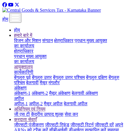
होम
होम
हमारे बारे में
विजन और मिशन
संगठन
क्षेत्राधिकार
प्रधान मुख्य आयुक्त
का कार्यालय
क्षेत्राधिकार
प्रधान मुख्य आयुक्त
का कार्यालय
आयुक्तालय
कार्यकारिणी
बेंगलुरु पूर्व
बेंगलुरु उत्तर
बेंगलुरु उत्तर पश्चिम
बेंगलुरु दक्षिण
बेंगलुरु
पश्चिम
बेलगावी
मैसूर
मंगलौर
अंकेक्षण
अंकेक्षण-1
अंकेक्षण-2
मैसूर अंकेक्षण
बेलगावी अंकेक्षण
अपील
अपील-1
अपील-2
मैसूर अपील
बेलगावी अपील
अधिनियम एवं नियम
जी एस टी
केंद्रीय उत्पाद शुल्क
सेवा कर
करदाता सेवाएँ
जीएसटी पंजीकरण
जीएसटी रिफंड
जीएसटी रिटर्न
जीएसटी दरें
अपने
ARNs को ट्रैक करें
सीबीआईसी डीआईएन सत्यापित करें
समस्या