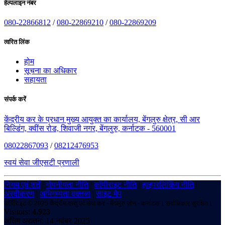
हेल्पलाइन नंबर
080-22866812
/
080-22869210
/
080-22869209
त्वरित लिंक
होम
सूचना का अधिकार
सहायता
संपर्क करें
केंद्रीय कर के प्रधान मुख्य आयुक्त का कार्यालय, बेंगलुरु क्षेत्र, सी आर
बिल्डिंग, क्वींस रोड, शिवाजी नगर, बेंगलुरु, कर्नाटक - 560001
08022867093
/
08212476953
स्वयं सेवा जीएसटी प्रणाली
नियम एवं शर्तें
|
गोपनीयता नीति
|
कॉपीराइट नीति
|
हाइपरलिंकिंग नीति
|
अस्वीकरण
|
अभिगम्यता वक्तव्य
|
साइट मैप
कॉपीराइट © 2025 केंद्रीय वस्तु एवं सेवा कर - बेंगलुरु ज़ोन - कर्नाटक। सर्वाधिकार सुरक्षित।
Visitors:
4,923
अंतिम अद्यतन: 14 नवंबर 2025