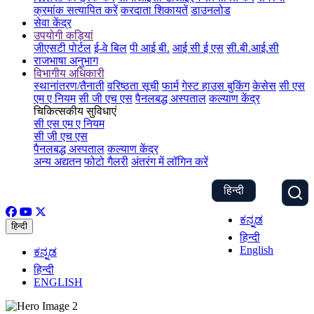
क्रमांक सत्यापित करें
करदाता शिकायतें
डाउनलोड
सेवा केंद्र
उपयोगी कड़ियां
जीएसटी पोर्टल
ई-वे बिल
पी आई बी.
आई सी ई एस
सी.बी.आई.सी
राजभाषा अनुभाग
विभागीय अधिकारी
स्थानांतरण/तैनाती
वरिष्ठता सूची
फार्म
गेस्ट हाउस बुकिंग
केसेस
सी एस
एम ए नियम
सी जी एच एस
पैनलबद्ध अस्पताल
कल्याण केंद्र
चिकित्सकीय सुविधाएं
सी एस एम ए नियम
सी जी एच एस
पैनलबद्ध अस्पताल
कल्याण केंद्र
अन्य अद्यतन
फोटो गैलरी
अंतरंग में लॉगिन करें
हिन्दी
ಕನ್ನಡ
हिन्दी
हिन्दी
English
ಕನ್ನಡ
हिन्दी
ENGLISH