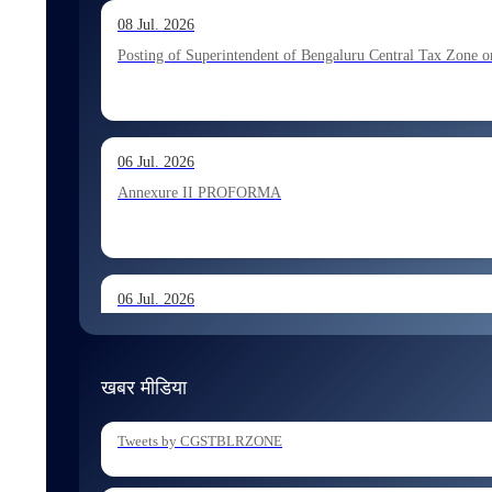
13 Jul. 2026
08 Jul. 2026
Allocation of Executive Assistant recommended for appoint
Posting of Superintendent of Bengaluru Central Tax Zone on
10 Jul. 2026
06 Jul. 2026
Allocation of Tax Assistant recommended for appointment 
Annexure II PROFORMA
06 Jul. 2026
Annexure I August 2026 Exam
खबर मीडिया
06 Jul. 2026
Tweets by CGSTBLRZONE
Holding of Departmental Examination of Inspectors of Cent