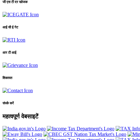
जी एस टी दर खोजक
आई सी ई गेट
आर टी आई
शिकायत
संपर्क करें
महत्वपूर्ण वेबसाइटें