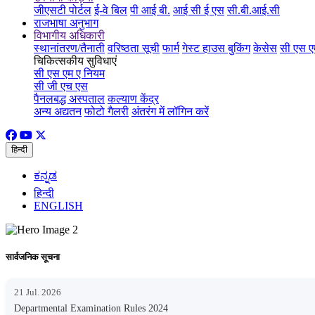
जीएसटी पोर्टल
ई-वे बिल
पी आई बी.
आई सी ई एस
सी.बी.आई.सी
राजभाषा अनुभाग
विभागीय अधिकारी
स्थानांतरण/तैनाती
वरिष्ठता सूची
फार्म
गेस्ट हाउस बुकिंग
केसेस
सी एस ए
चिकित्सकीय सुविधाएं
सी एस एम ए नियम
सी जी एच एस
पैनलबद्ध अस्पताल
कल्याण केंद्र
अन्य अद्यतन
फोटो गैलरी
अंतरंग में लॉगिन करें
हिन्दी
ಕನ್ನಡ
हिन्दी
ENGLISH
सार्वजनिक सूचना
21 Jul. 2026
Departmental Examination Rules 2024