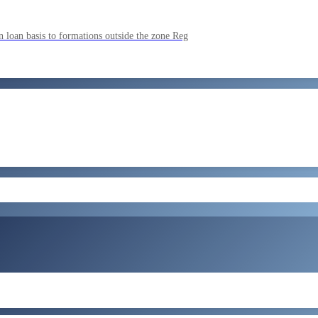
ment by SSC on the basis of result of CombIned Graduate Level E
 loan basis to formations outside the zone Reg
by SSC on U hRM the basis of result of Combined Graduate Level E
और लोड करें
ral Tax and Central Excise for Confirmation from 05082026 to 07