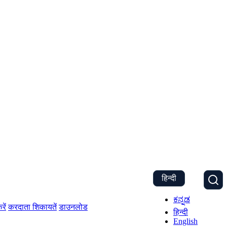
हिन्दी
ಕನ್ನಡ
रें
करदाता शिकायतें
डाउनलोड
हिन्दी
English