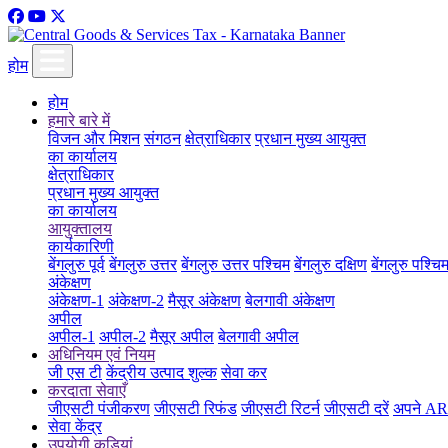
होम
होम
हमारे बारे में
विजन और मिशन
संगठन
क्षेत्राधिकार
प्रधान मुख्य आयुक्त
का कार्यालय
क्षेत्राधिकार
प्रधान मुख्य आयुक्त
का कार्यालय
आयुक्तालय
कार्यकारिणी
बेंगलुरु पूर्व
बेंगलुरु उत्तर
बेंगलुरु उत्तर पश्चिम
बेंगलुरु दक्षिण
बेंगलुरु पश्चि
अंकेक्षण
अंकेक्षण-1
अंकेक्षण-2
मैसूर अंकेक्षण
बेलगावी अंकेक्षण
अपील
अपील-1
अपील-2
मैसूर अपील
बेलगावी अपील
अधिनियम एवं नियम
जी एस टी
केंद्रीय उत्पाद शुल्क
सेवा कर
करदाता सेवाएँ
जीएसटी पंजीकरण
जीएसटी रिफंड
जीएसटी रिटर्न
जीएसटी दरें
अपने ARN
सेवा केंद्र
उपयोगी कड़ियां