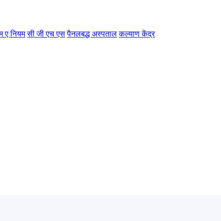
म ए नियम
सी जी एच एस
पैनलबद्ध अस्पताल
कल्याण केंद्र