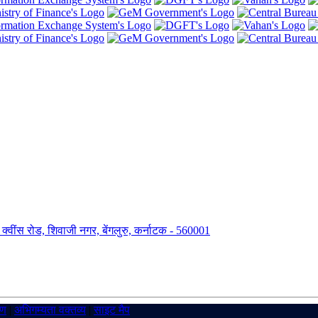
ंग, क्वींस रोड, शिवाजी नगर, बेंगलुरु, कर्नाटक - 560001
रण
|
अभिगम्यता वक्तव्य
|
साइट मैप