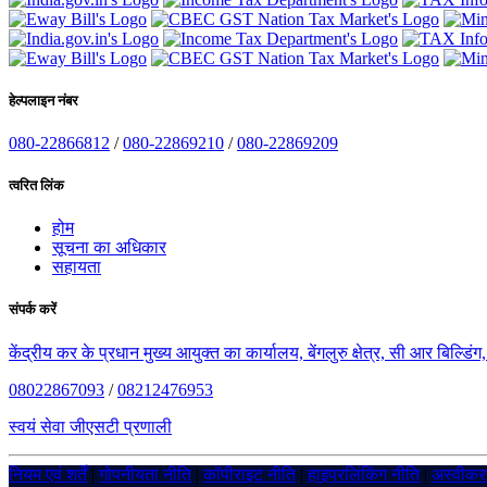
हेल्पलाइन नंबर
080-22866812
/
080-22869210
/
080-22869209
त्वरित लिंक
होम
सूचना का अधिकार
सहायता
संपर्क करें
केंद्रीय कर के प्रधान मुख्य आयुक्त का कार्यालय, बेंगलुरु क्षेत्र, सी आर बिल्डि
08022867093
/
08212476953
स्वयं सेवा जीएसटी प्रणाली
नियम एवं शर्तें
|
गोपनीयता नीति
|
कॉपीराइट नीति
|
हाइपरलिंकिंग नीति
|
अस्वीक